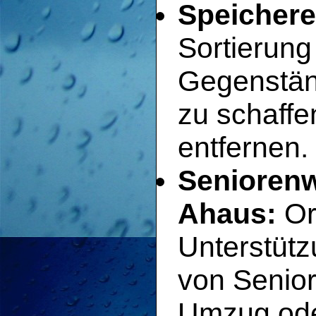
Speichere
Sortierun
Gegenstän
zu schaffe
entfernen.
Senioren
Ahaus:
Or
Unterstütz
von Senio
Umzug ode