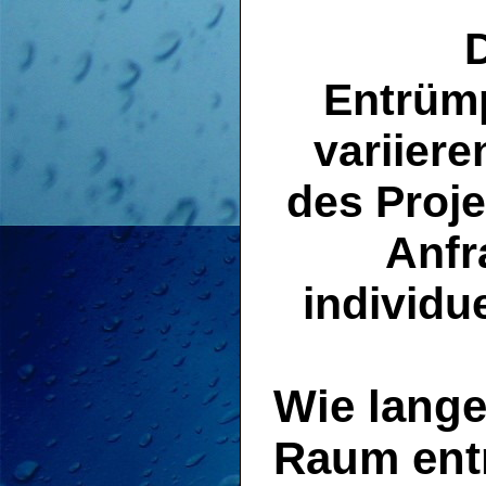
Entrüm
variier
des Proje
Anfr
individu
Wie lange
Raum entr