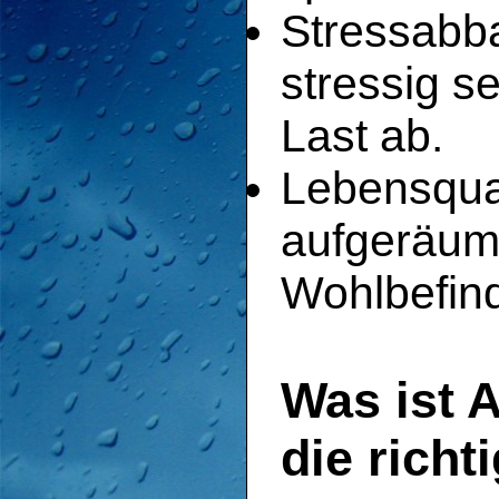
Stressabb
stressig s
Last ab.
Lebensqual
aufgeräumt
Wohlbefin
Was ist 
die rich