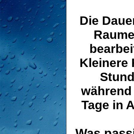
Die Daue
Raumes
bearbe
Kleinere
Stund
während 
Tage in 
Was passi