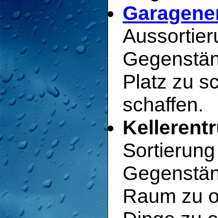
Garagene
Aussortier
Gegenstän
Platz zu s
schaffen.
Kellerent
Sortierun
Gegenstän
Raum zu o