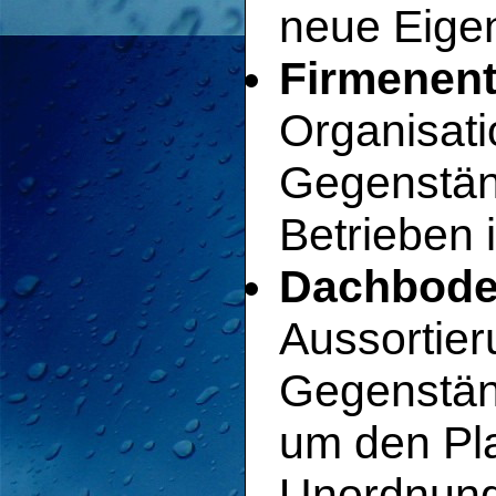
neue Eigen
Firmenent
Organisat
Gegenstän
Betrieben 
Dachbode
Aussortier
Gegenstän
um den Pla
Unordnung 