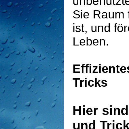
unbenutzte
Sie Raum f
ist, und fö
Leben.
Effizient
Tricks
Hier sind
und Trick