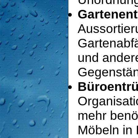
Gartenent
Aussortie
Gartenabfä
und andere
Gegenstän
Büroentrü
Organisati
mehr benö
Möbeln in 