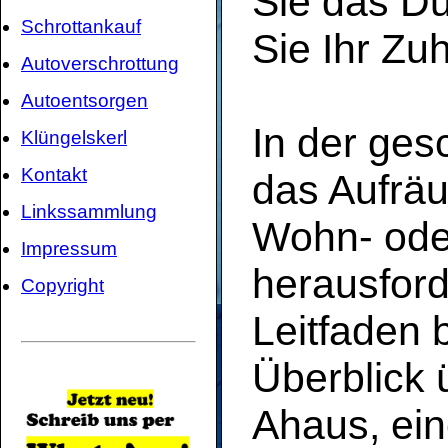
Sie das D
Schrottankauf
Sie Ihr Zu
Autoverschrottung
Autoentsorgen
In der ges
Klüngelskerl
Kontakt
das Aufräu
Linkssammlung
Wohn- ode
Impressum
herausford
Copyright
Leitfaden 
Überblick 
Ahaus, ein