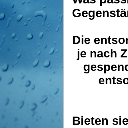
Gegenstä
Die entso
je nach 
gespen
entso
Bieten si