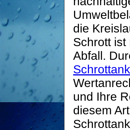
nachhaltig
Umweltbel
die Kreisla
Schrott is
Abfall. Du
Schrottank
Wertanrec
und Ihre R
diesem Art
Schrottanka