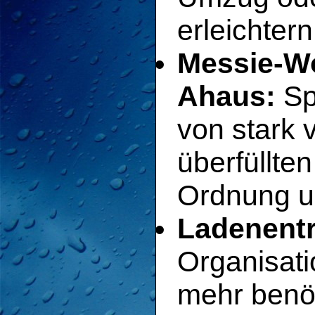
erleichtern
Messie-W
Ahaus:
Sp
von stark 
überfüllt
Ordnung un
Ladenent
Organisati
mehr benö