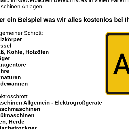
fällt. Im Gewerblichen Bereich ist es in vielen Fällen 
schinen Anlagen.
er ein Beispiel was wir alles kostenlos bei
lgemeiner Schrott:
izkörper
ssel
ß, Kohle, Holzöfen
äger
ragentore
hre
maturen
adewannen
ektroschrott:
schinen Allgemein - Elektrogroßgeräte
schmaschinen
ülmaschinen
en, Herde
schetrockner