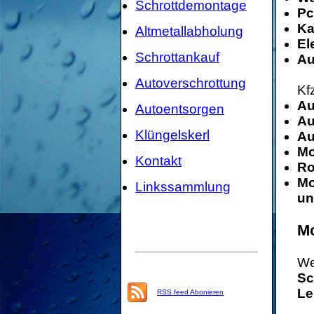
Schrottdemontage
Pc
Ka
Altmetallabholung
El
Schrottankauf
Au
Autoverschrottung
Kf
Au
Autoentsorgen
Au
Klüngelskerl
Au
Mo
Kontakt
Ro
Mo
Linkssammlung
un
Mo
We
Sc
Le
RSS feed Abonieren