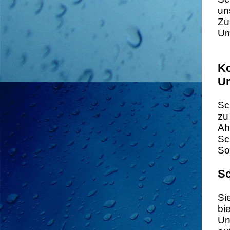
un
Zu
Um
Ko
U
Sc
zu
Ah
Sc
So
Sc
Si
bi
Un