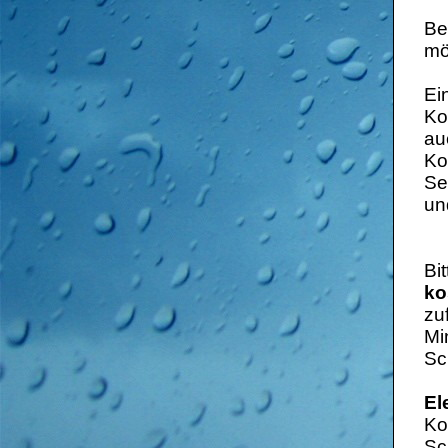
Be
mö
Ei
Ko
au
Ko
Se
un
Bi
ko
zu
Mi
Sc
El
Ko
Sc