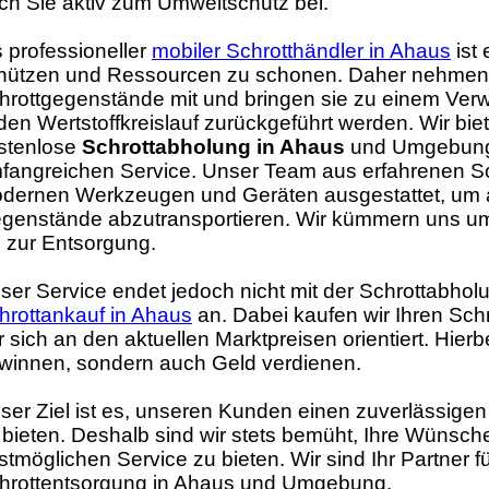
ch Sie aktiv zum Umweltschutz bei.
s professioneller
mobiler Schrotthändler in Ahaus
ist 
hützen und Ressourcen zu schonen. Daher nehmen 
hrottgegenstände mit und bringen sie zu einem Verwe
 den Wertstoffkreislauf zurückgeführt werden. Wir bie
stenlose
Schrottabholung in Ahaus
und Umgebung 
fangreichen Service. Unser Team aus erfahrenen Sch
dernen Werkzeugen und Geräten ausgestattet, um 
genstände abzutransportieren. Wir kümmern uns um 
s zur Entsorgung.
ser Service endet jedoch nicht mit der Schrottabhol
hrottankauf in Ahaus
an. Dabei kaufen wir Ihren Schr
r sich an den aktuellen Marktpreisen orientiert. Hierb
winnen, sondern auch Geld verdienen.
ser Ziel ist es, unseren Kunden einen zuverlässigen
 bieten. Deshalb sind wir stets bemüht, Ihre Wünsch
stmöglichen Service zu bieten. Wir sind Ihr Partner fü
hrottentsorgung in Ahaus und Umgebung.