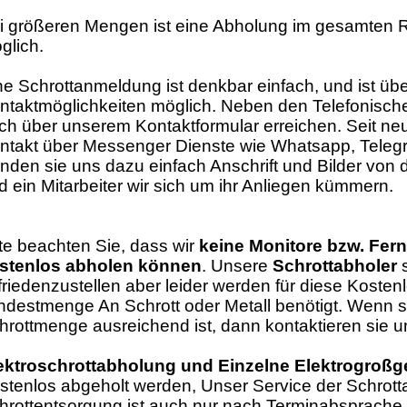
i größeren Mengen ist eine Abholung im gesamten
glich.
ne Schrottanmeldung ist denkbar einfach, und ist üb
ntaktmöglichkeiten möglich. Neben den Telefonisch
ch über unserem Kontaktformular erreichen. Seit ne
ntakt über Messenger Dienste wie Whatsapp, Teleg
nden sie uns dazu einfach Anschrift und Bilder von
d ein Mitarbeiter wir sich um ihr Anliegen kümmern.
tte beachten Sie, dass wir
keine Monitore bzw. Fer
stenlos abholen können
. Unsere
Schrottabholer
s
friedenzustellen aber leider werden für diese Kosten
ndestmenge An Schrott oder Metall benötigt. Wenn sie
hrottmenge ausreichend ist, dann kontaktieren sie 
ektroschrottabholung und Einzelne Elektrogroßg
stenlos abgeholt werden, Unser Service der Schrot
hrottentsorgung ist auch nur nach Terminabsprache 