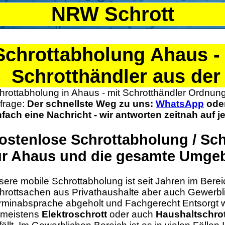
NRW Schrott
Schrottabholung
Ahaus
-
Schrotthändler aus de
hrottabholung in Ahaus - mit Schrotthändler Ordnung
frage:
Der schnellste Weg zu uns:
WhatsApp
ode
nfach eine Nachricht - wir antworten zeitnah auf 
ostenlose
Schrottabholung / Sc
ür
Ahaus
und die gesamte Umge
sere mobile Schrottabholung ist seit Jahren im Berei
hrottsachen aus Privathaushalte aber auch Gewerb
rminabsprache abgeholt und Fachgerecht Entsorgt w
t meistens
Elektroschrott
oder auch
Haushaltschrot