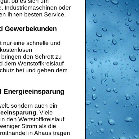
egal, ob es sich um
e, Industriemaschinen oder
ten Ihnen besten Service.
und Gewerbekunden
t nur eine schnelle und
 kostenlosen
 bringen den Schrott zu
d dem Wertstoffkreislauf
schutz bei und geben dem
d Energieeinsparung
welt, sondern auch ein
ieeinsparung
. Viele
in den Wertstoffkreislauf
weniger Strom als die
rotthandel in Ahaus tragen