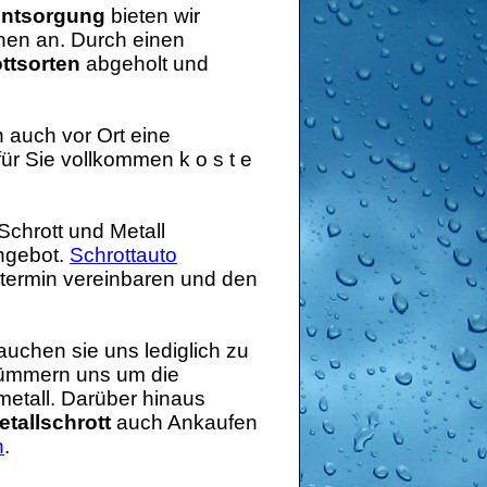
entsorgung
bieten wir
onen an. Durch einen
ttsorten
abgeholt und
 auch vor Ort eine
für Sie vollkommen k o s t e
Schrott und Metall
Angebot.
Schrottauto
ltermin vereinbaren und den
auchen sie uns lediglich zu
 kümmern uns um die
etall. Darüber hinaus
tallschrott
auch Ankaufen
n
.