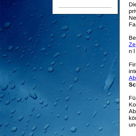
Di
pr
Ne
Fa
Be
Ze
n l
Fi
in
Ab
Sc
Fü
Ko
Ab
kö
un