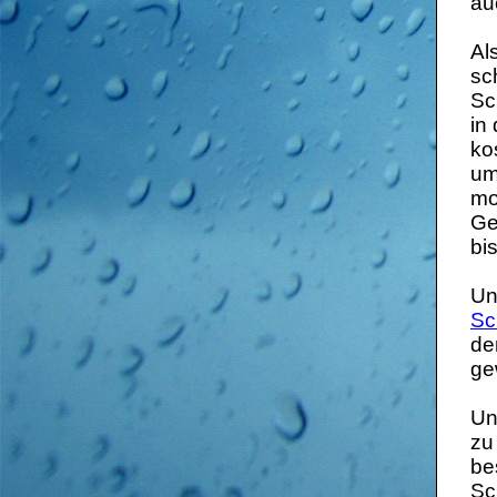
au
Al
sc
Sc
in
ko
um
mo
Ge
bi
Un
Sc
de
ge
Un
zu
be
Sc