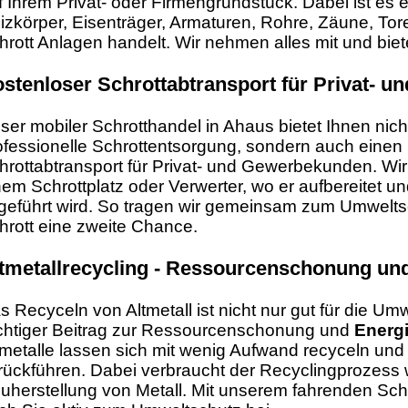
f Ihrem Privat- oder Firmengrundstück. Dabei ist es 
izkörper, Eisenträger, Armaturen, Rohre, Zäune, Tor
hrott Anlagen handelt. Wir nehmen alles mit und bie
stenloser Schrottabtransport für Privat- 
ser mobiler Schrotthandel in Ahaus bietet Ihnen nich
ofessionelle Schrottentsorgung, sondern auch einen
hrottabtransport für Privat- und Gewerbekunden. Wir
nem Schrottplatz oder Verwerter, wo er aufbereitet un
geführt wird. So tragen wir gemeinsam zum Umwelt
hrott eine zweite Chance.
tmetallrecycling - Ressourcenschonung un
s Recyceln von Altmetall ist nicht nur gut für die Um
chtiger Beitrag zur Ressourcenschonung und
Energ
tmetalle lassen sich mit wenig Aufwand recyceln und 
rückführen. Dabei verbraucht der Recyclingprozess 
uherstellung von Metall. Mit unserem fahrenden Sch