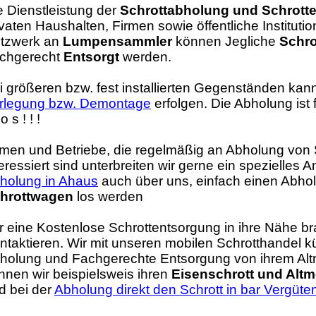
e Dienstleistung der
Schrottabholung und Schrott
ivaten Haushalten, Firmen sowie öffentliche Instituti
tzwerk an
Lumpensammler
können Jegliche
Schro
chgerecht
Entsorgt
werden.
i größeren bzw. fest installierten Gegenständen kann
rlegung bzw. Demontage
erfolgen. Die Abholung ist 
 o s ! ! !
rmen und Betriebe, die regelmäßig an Abholung von 
teressiert sind unterbreiten wir gerne ein spezielles 
holung in Ahaus
auch über uns, einfach einen Abho
hrottwagen
los werden
r eine Kostenlose Schrottentsorgung in ihre Nähe br
ntaktieren. Wir mit unseren mobilen Schrotthandel
holung und Fachgerechte Entsorgung von ihrem Altm
nnen wir beispielsweis ihren
Eisenschrott und Altme
d bei der
Abholung direkt den Schrott in bar Vergüte