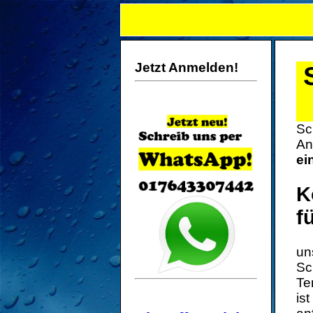
Jetzt Anmelden!
Sc
An
ei
K
f
un
Sc
Te
is