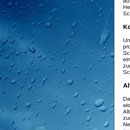
au
He
Sc
Ko
Un
pr
Sc
ei
zu
Sc
Al
Da
wi
Al
zu
Ne