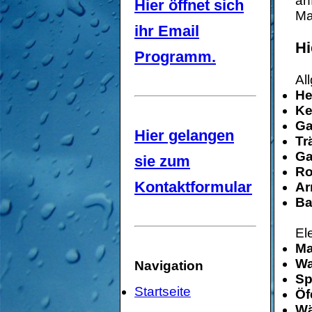
an
Hier öffnet sich
Ma
ihr Email
Hi
Programm.
Al
He
Ke
Ga
Hier gelangen
Tr
Ga
sie zum
Ro
Kontaktformular
Ar
B
El
Ma
Wa
Navigation
Sp
Startseite
Öf
Wä