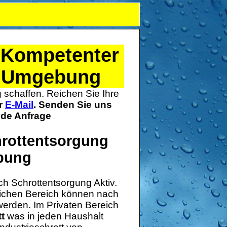
 Kompetenter
r Umgebung
 schaffen. Reichen Sie Ihre
r
E-Mail
. Senden Sie uns
jede Anfrage
hrottentsorgung
bung
ch Schrottentsorgung Aktiv.
lichen Bereich können nach
erden. Im Privaten Bereich
t
was in jeden Haushalt