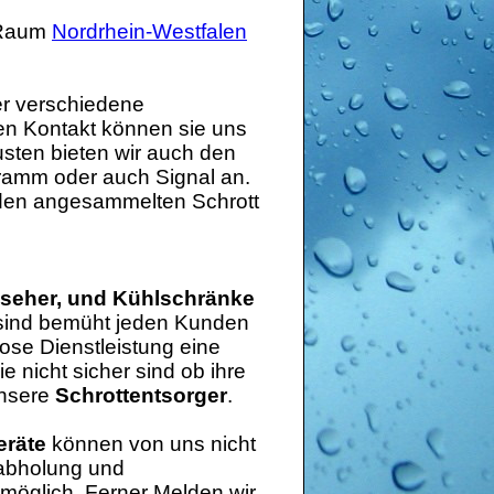
 Raum
Nordrhein-Westfalen
er verschiedene
en Kontakt können sie uns
usten bieten wir auch den
ramm oder auch Signal an.
 den angesammelten Schrott
nseher, und Kühlschränke
ind bemüht jeden Kunden
lose Dienstleistung eine
 nicht sicher sind ob ihre
unsere
Schrottentsorger
.
eräte
können von uns nicht
tabholung und
möglich, Ferner Melden wir