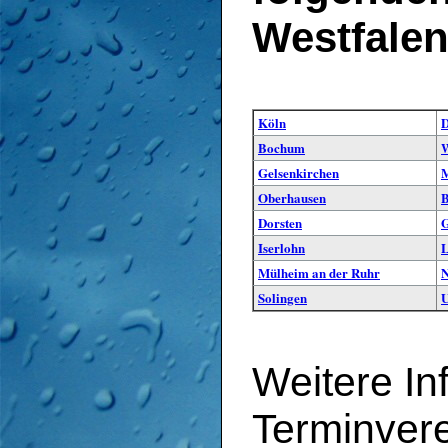
Westfalen
Köln
D
Bochum
W
Gelsenkirchen
M
Oberhausen
B
Dorsten
G
Iserlohn
L
Mülheim an der Ruhr
N
Solingen
Weitere In
Terminver