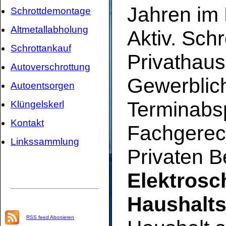
Jahren im 
Schrottdemontage
Altmetallabholung
Aktiv. Sch
Schrottankauf
Privathaus
Autoverschrottung
Gewerblic
Autoentsorgen
Terminabs
Klüngelskerl
Kontakt
Fachgerec
Linkssammlung
Privaten B
Elektrosc
Haushalts
RSS feed Abonieren