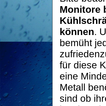
Monitore 
Kühlschrä
können
. 
bemüht je
zufriedenz
für diese 
eine Mind
Metall ben
sind ob ih