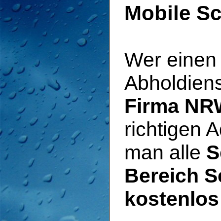
Mobile S
Wer einen 
Abholdienst
Firma NR
richtigen 
man alle
S
Bereich S
kostenlos