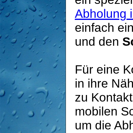
Abholung i
einfach ei
und den
S
Für eine K
in ihre Nä
zu Kontakt
mobilen S
um die Ab