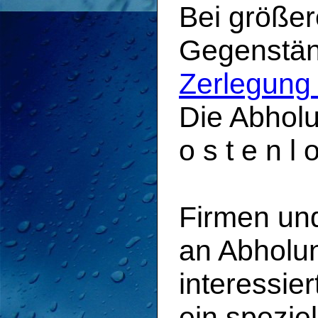
Bei größere
Gegenstän
Zerlegung
Die Abholu
o s t e n l o
Firmen und
an Abholun
interessier
ein spezie