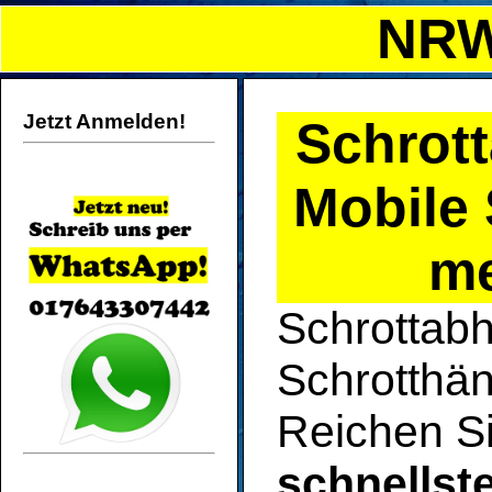
NRW
Jetzt Anmelden!
Schrot
Mobile 
m
Schrottabh
Schrotthän
Reichen Si
schnellst