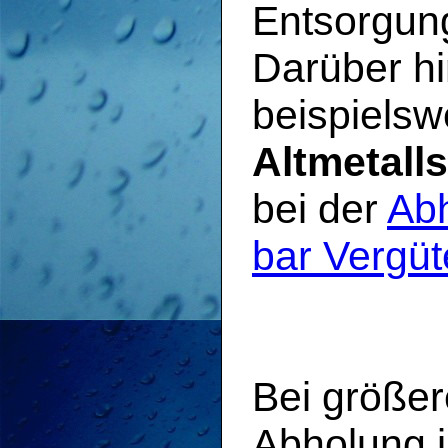
Entsorgung
Darüber h
beispielsw
Altmetalls
bei der
Abh
bar Vergü
Bei größer
Abholung 