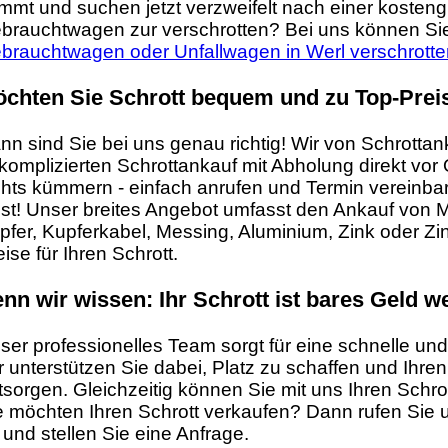
mmt und suchen jetzt verzweifelt nach einer kosten
brauchtwagen zur verschrotten? Bei uns können Sie
brauchtwagen oder Unfallwagen in Werl verschrotte
chten Sie Schrott bequem und zu Top-Prei
nn sind Sie bei uns genau richtig! Wir von Schrottan
komplizierten Schrottankauf mit Abholung direkt vor
chts kümmern - einfach anrufen und Termin vereinb
st! Unser breites Angebot umfasst den Ankauf von Met
pfer, Kupferkabel, Messing, Aluminium, Zink oder Zinn
eise für Ihren Schrott.
nn wir wissen: Ihr Schrott ist bares Geld we
ser professionelles Team sorgt für eine schnelle un
r unterstützen Sie dabei, Platz zu schaffen und Ihre
tsorgen. Gleichzeitig können Sie mit uns Ihren Schr
e möchten Ihren Schrott verkaufen? Dann rufen Sie 
 und stellen Sie eine Anfrage.