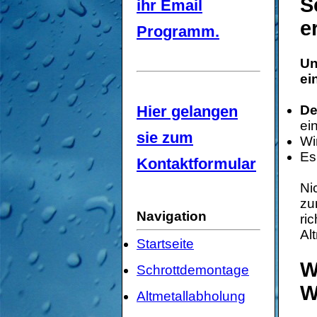
S
ihr Email
e
Programm.
Un
ei
Hier gelangen
De
ei
sie zum
Wi
Es
Kontaktformular
Ni
zu
Navigation
ri
Al
Startseite
W
Schrottdemontage
W
Altmetallabholung