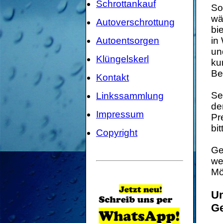
Schrottankauf
So
wä
Autoverschrottung
bi
Autoentsorgen
in
un
Klüngelskerl
ku
Be
Kontakt
Se
Linkssammlung
de
Impressum
Pr
bi
Copyright
Ge
we
Mö
Um
G