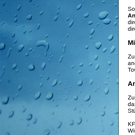
So
An
di
dir
Mi
Zu
an
To
An
Zu
da
St
KF
Wi