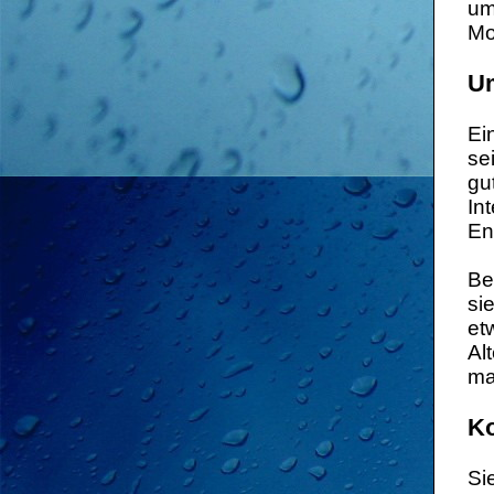
um
Mo
Um
Ei
se
gu
In
En
Be
si
et
Al
ma
Ko
Si