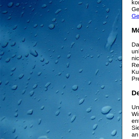
ko
Ge
Ge
Mö
Da
un
ni
Re
Ku
Pr
De
Un
Wi
en
Si
an