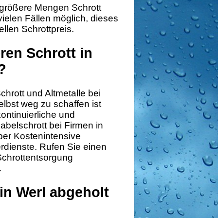
 größere Mengen Schrott
vielen Fällen möglich, dieses
llen Schrottpreis.
ren Schrott in
?
hrott und Altmetalle bei
lbst weg zu schaffen ist
ontinuierliche und
belschrott bei Firmen in
ber Kostenintensive
rdienste. Rufen Sie einen
 Schrottentsorgung
.
in Werl abgeholt