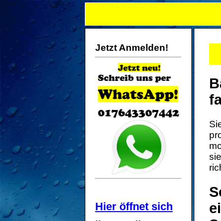
Jetzt Anmelden!
B
f
Si
pr
mo
si
ri
S
Hier öffnet sich
e