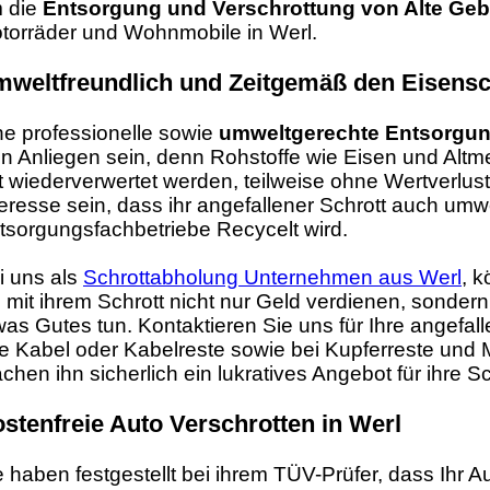
 die
Entsorgung und Verschrottung von Alte Ge
torräder und Wohnmobile in Werl.
weltfreundlich und Zeitgemäß den Eisensch
ne professionelle sowie
umweltgerechte Entsorgun
in Anliegen sein, denn Rohstoffe wie Eisen und Altm
t wiederverwertet werden, teilweise ohne Wertverlust.
teresse sein, dass ihr angefallener Schrott auch umwel
tsorgungsfachbetriebe Recycelt wird.
i uns als
Schrottabholung Unternehmen aus Werl
, k
e mit ihrem Schrott nicht nur Geld verdienen, sonde
was Gutes tun. Kontaktieren Sie uns für Ihre angefal
te Kabel oder Kabelreste sowie bei Kupferreste und 
chen ihn sicherlich ein lukratives Angebot für ihre 
stenfreie Auto Verschrotten in Werl
e haben festgestellt bei ihrem TÜV-Prüfer, dass Ihr 