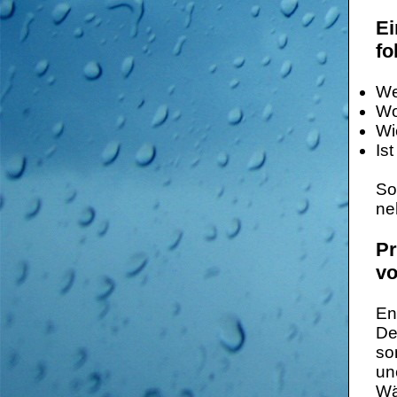
Ei
fo
We
Wo
Wi
Is
So
ne
Pr
vo
En
De
so
un
Wä