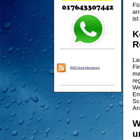
Fü
an
is
K
R
La
Fi
RSS feed Abonieren
ma
re
We
En
Sc
An
W
u