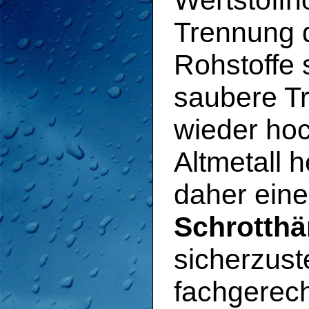
Wertstoffh
Trennung d
Rohstoffe s
saubere Tr
wieder ho
Altmetall 
daher eine
Schrotthä
sicherzuste
fachgerech