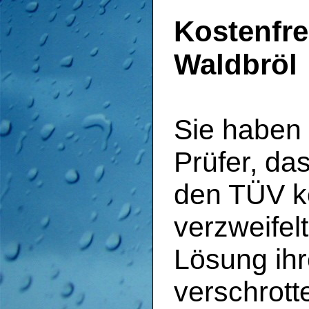
Kostenfre
Waldbröl
Sie haben 
Prüfer, da
den TÜV k
verzweifel
Lösung ih
verschrott