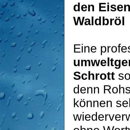
den Eisen
Waldbröl
Eine profe
umweltge
Schrott
so
denn Rohst
können se
wiederverw