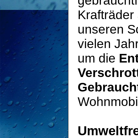
gebraucht
Krafträder 
unseren Sc
vielen Ja
um die
En
Verschrot
Gebrauch
Wohnmobil
Umweltfr