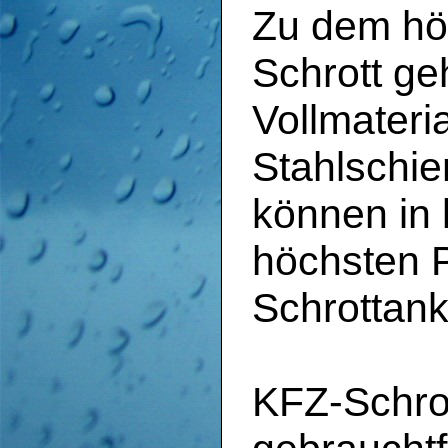
Zu dem hö
Schrott ge
Vollmateri
Stahlschie
können in 
höchsten 
Schrottank
KFZ-Schrot