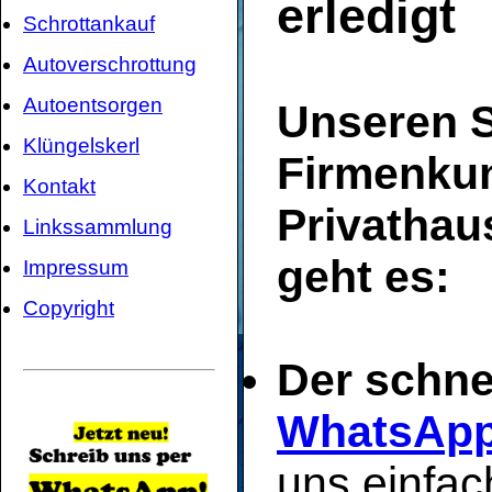
erledigt
Schrottankauf
Autoverschrottung
Autoentsorgen
Unseren S
Klüngelskerl
Firmenku
Kontakt
Privathau
Linkssammlung
geht es:
Impressum
Copyright
Der schne
WhatsAp
uns einfac