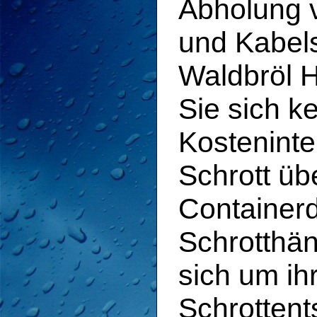
Abholung v
und Kabels
Waldbröl 
Sie sich k
Kostenint
Schrott üb
Containerd
Schrotthän
sich um ih
Schrotten