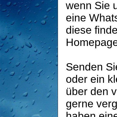
wenn Sie u
eine Whats
diese find
Homepage
Senden Sie
oder ein k
über den 
gerne verg
haben eine