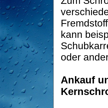
Zum Schrot
verschied
Fremdstoff
kann beisp
Schubkarr
oder ande
Ankauf u
Kernschro