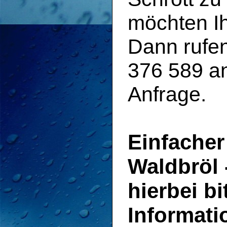
möchten Ih
Dann rufen
376 589 an
Anfrage.
Einfacher
Waldbröl 
hierbei bi
Informati