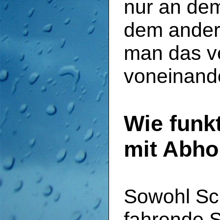
nur an dem
dem ander
man das ve
voneinande
Wie funk
mit Abho
Sowohl Sch
fahrende S