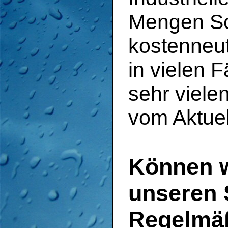
Mengen Sch
kostenneu
in vielen F
sehr viele
vom Aktuel
Können w
unseren 
Regelmäß