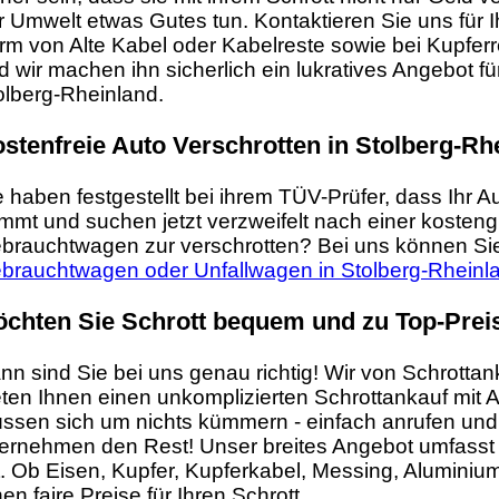
r Umwelt etwas Gutes tun. Kontaktieren Sie uns für I
rm von Alte Kabel oder Kabelreste sowie bei Kupfer
d wir machen ihn sicherlich ein lukratives Angebot f
olberg-Rheinland.
stenfreie Auto Verschrotten in Stolberg-Rh
e haben festgestellt bei ihrem TÜV-Prüfer, dass Ihr 
mmt und suchen jetzt verzweifelt nach einer kosten
brauchtwagen zur verschrotten? Bei uns können Sie
brauchtwagen oder Unfallwagen in Stolberg-Rheinla
chten Sie Schrott bequem und zu Top-Prei
nn sind Sie bei uns genau richtig! Wir von Schrotta
eten Ihnen einen unkomplizierten Schrottankauf mit A
ssen sich um nichts kümmern - einfach anrufen und 
ernehmen den Rest! Unser breites Angebot umfasst d
t. Ob Eisen, Kupfer, Kupferkabel, Messing, Aluminium,
nen faire Preise für Ihren Schrott.