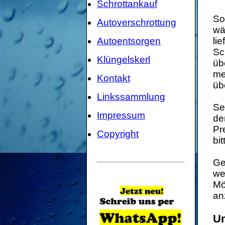
Schrottankauf
So
Autoverschrottung
wä
Autoentsorgen
li
Sc
Klüngelskerl
üb
me
Kontakt
üb
Linkssammlung
Se
Impressum
de
Pr
Copyright
bi
Ge
we
Mö
an
Um