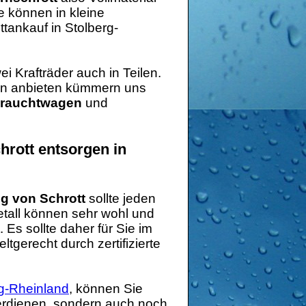
e können in kleine
tankauf in Stolberg-
 Krafträder auch in Teilen.
hren anbieten kümmern uns
brauchtwagen
und
rott entsorgen in
g von Schrott
sollte jeden
etall können sehr wohl und
 Es sollte daher für Sie im
tgerecht durch zertifizierte
g-Rheinland
, können Sie
 verdienen, sondern auch noch