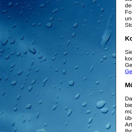
de
Fo
un
St
Ko
Si
ko
Ge
Ge
Mö
Da
bi
mü
üb
Ar
Ih