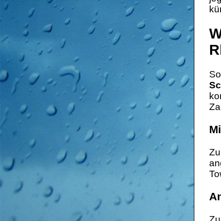
kü
W
R
So
Sc
ko
Za
Mi
Zu
an
To
An
Zu