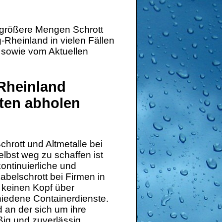
 größere Mengen Schrott
-Rheinland in vielen Fällen
g sowie vom Aktuellen
-Rheinland
ten abholen
hrott und Altmetalle bei
lbst weg zu schaffen ist
ontinuierliche und
belschrott bei Firmen in
 keinen Kopf über
hiedene Containerdienste.
 an der sich um ihre
ig und zuverlässig