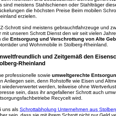
s sind meistens Stahlschienen oder Stahlträger dies
ückelungen die höchsten Preise Beim mobilen Schrot
einland erzielen.
Z-Schrott sind meistens gebrauchtfahrzeuge und zwei
r mit unseren Schrott Dienst den wir seit vielen Ja
 die
Entsorgung und Verschrottung von Alte Ge
torräder und Wohnmobile in Stolberg-Rheinland.
weltfreundlich und Zeitgemäß den Eisensch
olberg-Rheinland
ne professionelle sowie
umweltgerechte Entsorgun
in Anliegen sein, denn Rohstoffe wie Eisen und Altm
t wiederverwertet werden, teilweise ohne Wertverlust.
teresse sein, dass ihr angefallener Schrott auch umwel
tsorgungsfachbetriebe Recycelt wird.
i uns als
Schrottabholung Unternehmen aus Stolber
cher sein, dass sie mit ihrem Schrott nicht nur Geld