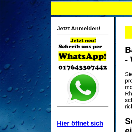
Jetzt Anmelden!
B
-
Si
pr
mo
Rh
sc
ri
S
Hier öffnet sich
e