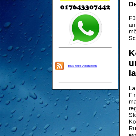
De
Fü
an
mö
Sc
K
u
RSS feed Abonieren
l
La
Fi
ma
re
St
Ko
Ru
je