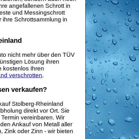
hre angefallenen Schrott in
reste und Messingschrott
ür ihre Schrottsammlung in
einland
Auto nicht mehr über den TÜV
günstigen Lösung ihren
 kostenlos Ihren
nd verschrotten
.
sen verkaufen?
nkauf Stolberg-Rheinland
bholung direkt vor Ort. Sie
Termin vereinbaren. Wir
en Ankauf von Metall aller
 Zink oder Zinn - wir bieten