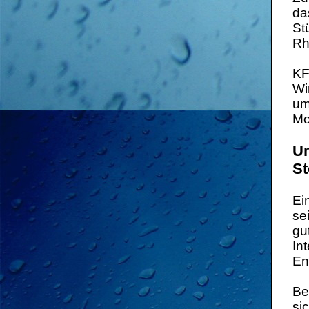
da
St
Rh
KF
Wi
um
Mo
Um
St
Ei
se
gu
In
En
Be
si