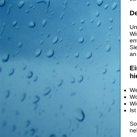
De
Un
Wi
en
Si
an
Ei
hi
We
Wo
Wi
Is
So
ne