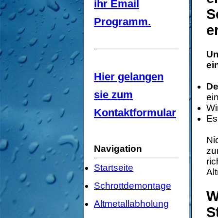
ihr Email
S
Programm.
e
Un
ei
Hier gelangen
De
sie zum
ei
Wi
Kontaktformular
Es
Ni
Navigation
zu
ri
Startseite
Al
Schrottdemontage
W
Altmetallabholung
S