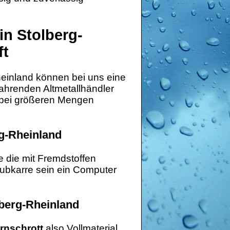
in Stolberg-
ft
heinland können bei uns eine
fahrenden Altmetallhändler
 bei größeren Mengen
g-Rheinland
 die mit Fremdstoffen
hubkarre sein ein Computer
lberg-Rheinland
rnschrott
also Vollmaterial