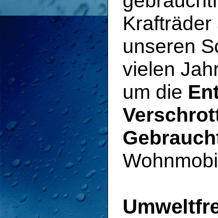
gebraucht
Krafträder 
unseren Sc
vielen Ja
um die
En
Verschrot
Gebrauch
Wohnmobil
Umweltfr