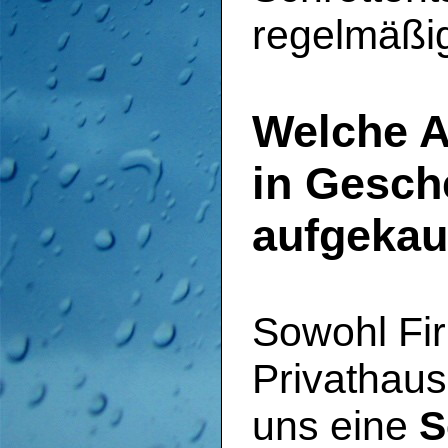
regelmäßi
Welche A
in Gesch
aufgekau
Sowohl Fi
Privathaus
uns eine
S