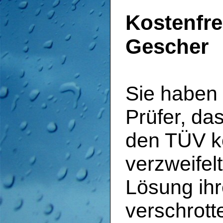
Kostenfre
Gescher
Sie haben 
Prüfer, da
den TÜV k
verzweifel
Lösung ih
verschrott