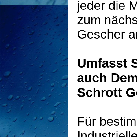
jeder die 
zum nächst
Gescher an
Umfasst S
auch Dem
Schrott 
Für besti
Industriel