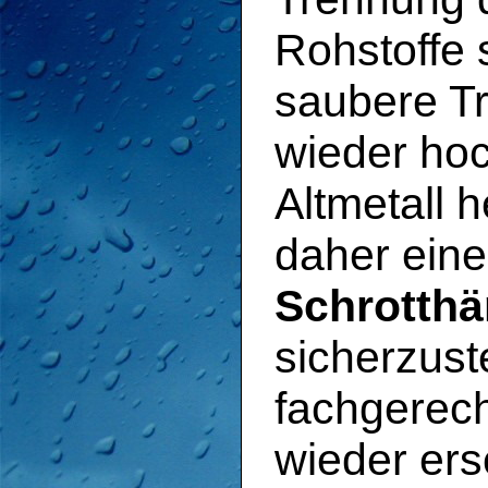
Rohstoffe s
saubere Tr
wieder ho
Altmetall 
daher eine
Schrotthä
sicherzuste
fachgerech
wieder ers