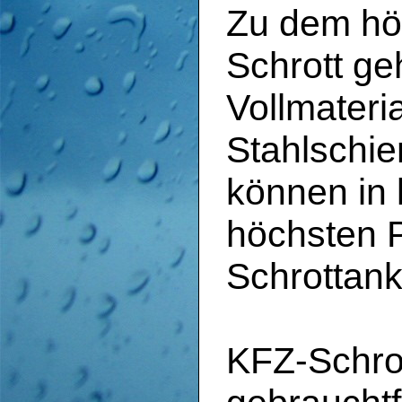
Zu dem hö
Schrott ge
Vollmateri
Stahlschie
können in 
höchsten 
Schrottank
KFZ-Schrot