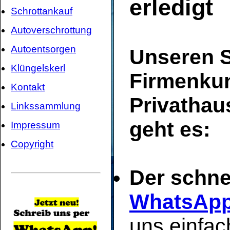
erledigt
Schrottankauf
Autoverschrottung
Autoentsorgen
Unseren S
Klüngelskerl
Firmenku
Kontakt
Privathau
Linkssammlung
geht es:
Impressum
Copyright
Der schne
WhatsAp
uns einfac