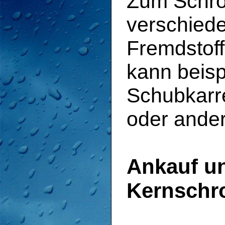
Zum Schrot
verschied
Fremdstoff
kann beisp
Schubkarr
oder ande
Ankauf u
Kernschro