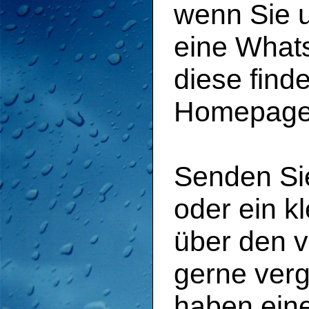
wenn Sie u
eine Whats
diese find
Homepage
Senden Sie
oder ein k
über den 
gerne verg
haben eine