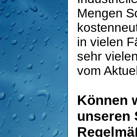
Mengen Sch
kostenneu
in vielen F
sehr viele
vom Aktuel
Können w
unseren 
Regelmäß