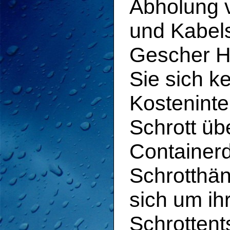
Abholung v
und Kabels
Gescher H
Sie sich k
Kostenint
Schrott üb
Containerd
Schrotthän
sich um ih
Schrotten