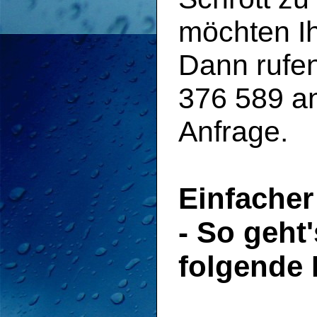
möchten Ih
Dann rufen
376 589 an
Anfrage.
Einfacher
- So geht'
folgende 