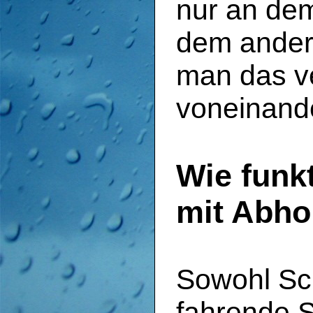
nur an dem
dem ander
man das ve
voneinande
Wie funk
mit Abho
Sowohl Sch
fahrende S