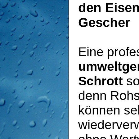
den Eisen
Gescher
Eine profe
umweltge
Schrott
so
denn Rohst
können se
wiederverw