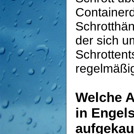
Containerd
Schrotthän
der sich u
Schrotten
regelmäßi
Welche A
in Engel
aufgekau