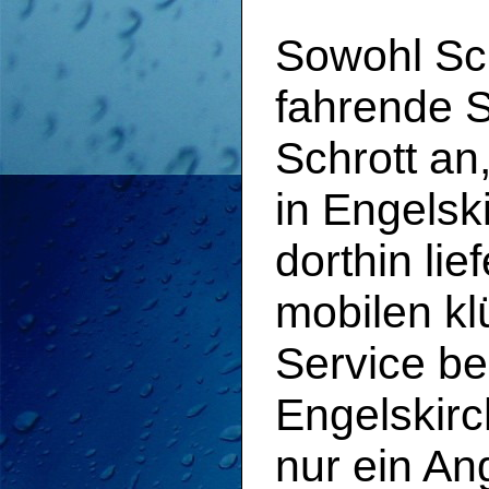
Sowohl Sch
fahrende S
Schrott an
in Engelsk
dorthin li
mobilen k
Service be
Engelskir
nur ein An