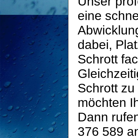
Unser prof
eine schne
Abwicklung
dabei, Pla
Schrott fa
Gleichzeit
Schrott z
möchten Ih
Dann rufen
376 589 an