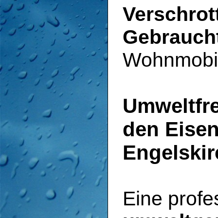
Verschrot
Gebrauch
Wohnmobil
Umweltfr
den Eisen
Engelski
Eine profe