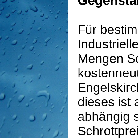
Gegenstä
Für besti
Industriel
Mengen Sch
kostenneu
Engelskirc
dieses ist
abhängig 
Schrottprei