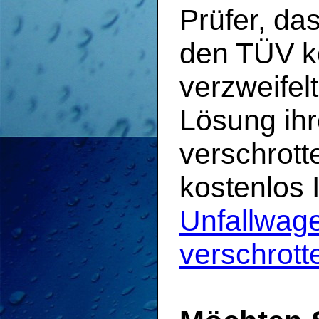
Prüfer, da
den TÜV k
verzweifel
Lösung ih
verschrott
kostenlos 
Unfallwage
verschrott