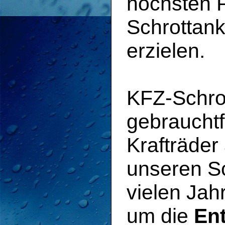
höchsten 
Schrottank
erzielen.
KFZ-Schrot
gebraucht
Krafträder 
unseren Sc
vielen Ja
um die
En