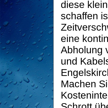
diese klei
schaffen i
Zeitversch
eine konti
Abholung v
und Kabels
Engelskir
Machen Sie
Kostenint
Schrott üb