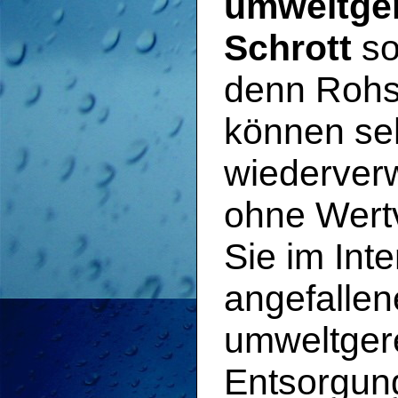
umweltge
Schrott
so
denn Rohst
können se
wiederverw
ohne Wertv
Sie im Inte
angefallen
umweltgere
Entsorgun