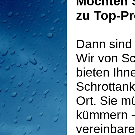
Möchten 
zu Top-Pr
Dann sind 
Wir von Sc
bieten Ihn
Schrottank
Ort. Sie m
kümmern - 
vereinbar