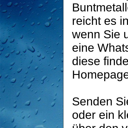
Buntmetall
reicht es 
wenn Sie u
eine Whats
diese find
Homepage
Senden Sie
oder ein k