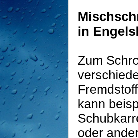
Mischsch
in Engels
Zum Schrot
verschied
Fremdstoff
kann beisp
Schubkarr
oder ande