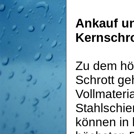
Ankauf u
Kernschro
Zu dem hö
Schrott ge
Vollmateri
Stahlschie
können in 