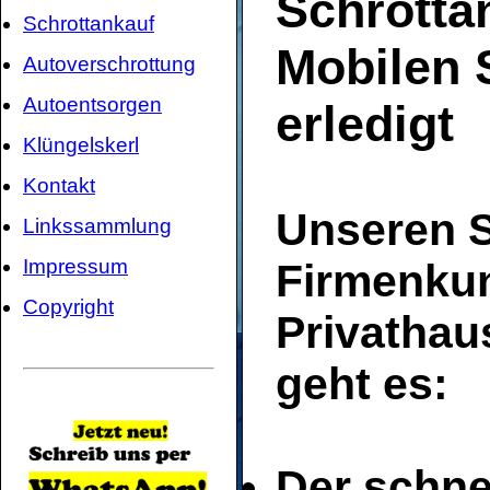
Schrottan
Schrottankauf
Mobilen 
Autoverschrottung
Autoentsorgen
erledigt
Klüngelskerl
Kontakt
Unseren S
Linkssammlung
Impressum
Firmenku
Copyright
Privathau
geht es:
Der schne