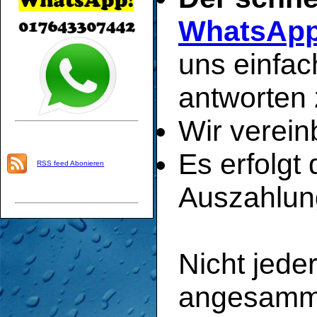
WhatsAp
uns einfac
antworten 
Wir verein
Es erfolgt
RSS feed Abonieren
Auszahlun
Nicht jede
angesamme