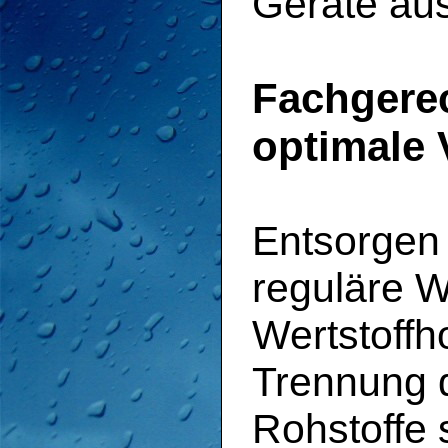
Geräte aus
Fachgerec
optimale 
Entsorgen 
reguläre W
Wertstoffh
Trennung d
Rohstoffe s