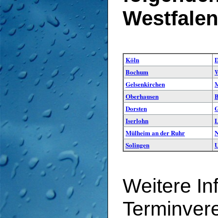
Westfalen
Köln
D
Bochum
W
Gelsenkirchen
M
Oberhausen
B
Dorsten
G
Iserlohn
L
Mülheim an der Ruhr
N
Solingen
Weitere In
Terminver