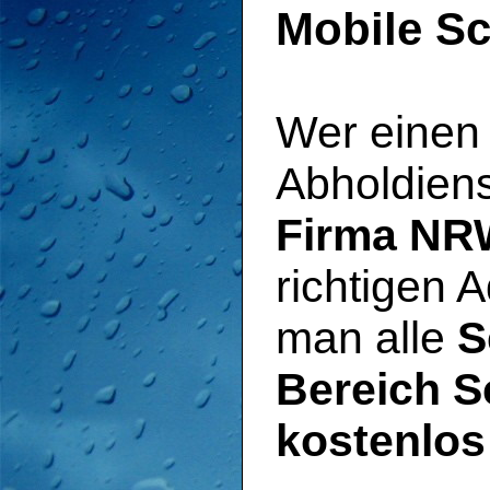
Mobile S
Wer einen 
Abholdienst
Firma NR
richtigen 
man alle
S
Bereich S
kostenlos