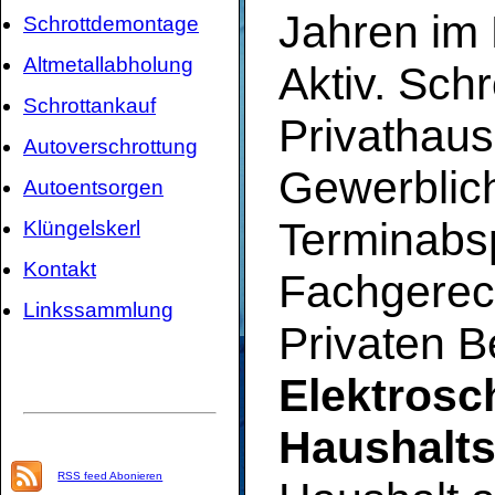
Jahren im 
Schrottdemontage
Altmetallabholung
Aktiv. Sch
Schrottankauf
Privathaus
Autoverschrottung
Gewerblic
Autoentsorgen
Terminabs
Klüngelskerl
Kontakt
Fachgerec
Linkssammlung
Privaten B
Elektrosc
Haushalts
RSS feed Abonieren