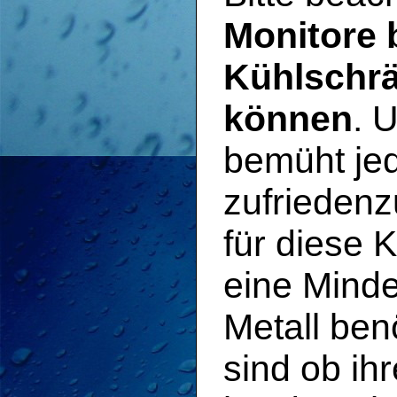
Monitore 
Kühlschrä
können
. 
bemüht je
zufriedenz
für diese 
eine Mind
Metall ben
sind ob ih