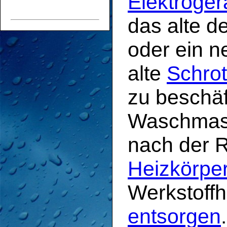
Elektroger
das alte de
oder ein n
alte
Schrot
zu beschäft
Waschmasc
nach der R
Heizkörpe
Werkstoffh
entsorgen