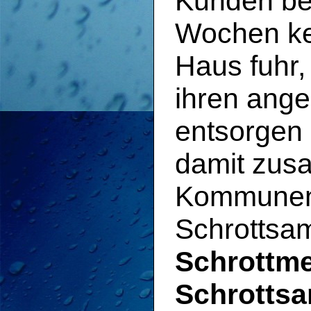
Kunden be
Wochen k
Haus fuhr,
ihren ang
entsorgen 
damit zus
Kommunen
Schrottsa
Schrottme
Schrotts