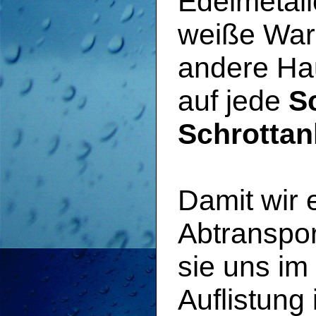
Edelmetall
weiße War
andere Hau
auf jede
S
Schrottan
Damit wir
Abtranspor
sie uns im 
Auflistung