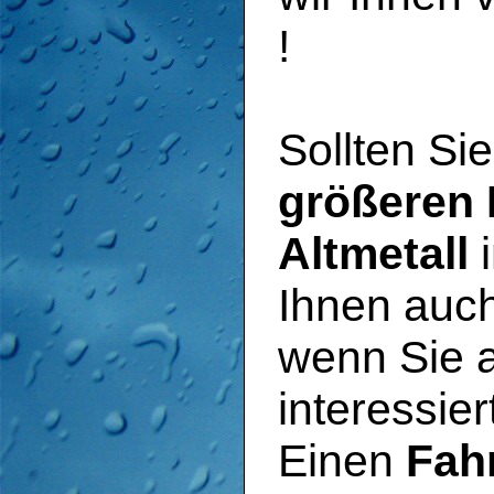
!
Sollten Si
größeren 
Altmetall
i
Ihnen auc
wenn Sie 
interessier
Einen
Fah