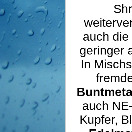
Shr
weiterve
auch die 
geringer 
In Mischs
fremde
Buntmeta
auch NE-
Kupfer, B