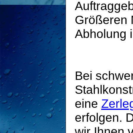
Auftragge
Größeren M
Abholung i
Bei schwe
Stahlkonst
eine
Zerle
erfolgen. 
wir Ihnen v