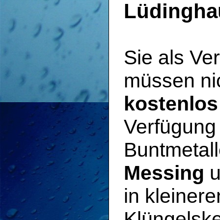
Lüdingha
Sie als V
müssen ni
kostenlos
Verfügung 
Buntmetal
Messing
u
in kleiner
Klüngelske