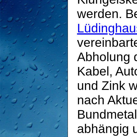
werden. 
Lüdinghau
vereinbarte
Abholung d
Kabel, Aut
und Zink 
nach Aktue
Bundmetall
abhängig 