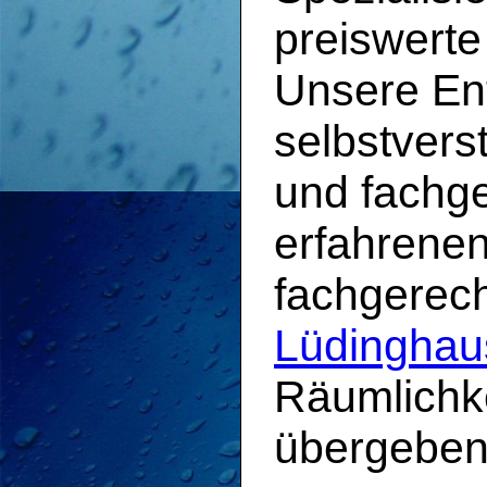
preiswert
Unsere En
selbstvers
und fachg
erfahrene
fachgerec
Lüdinghau
Räumlichke
übergeben