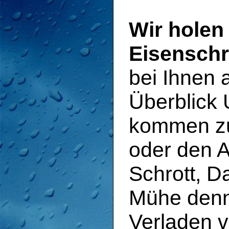
Wir holen 
Eisenschr
bei Ihnen a
Überblick 
kommen zu
oder den A
Schrott, D
Mühe denn
Verladen v