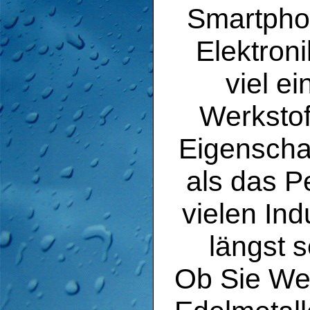
Smartpho
Elektroni
viel e
Werkstof
Eigenscha
als das P
vielen In
längst s
Ob Sie Wer