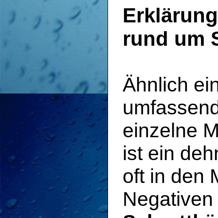
Erklärung
rund um S
Ähnlich ei
umfassend
einzelne M
ist ein deh
oft in de
Negativen 