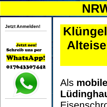
NRW
Jetzt Anmelden!
Klünge
Alteise
Als
mobile
Lüdingha
Eisenschro