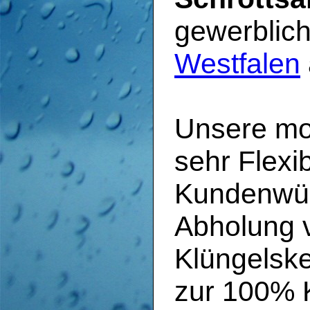
gewerblic
Westfalen
Unsere mob
sehr Flexi
Kundenwün
Abholung v
Klüngelske
zur 100% K