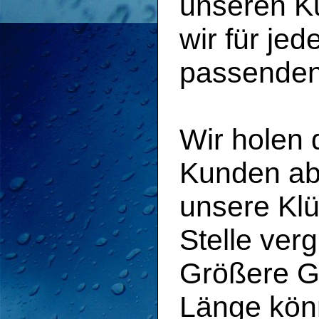
unseren Ku
wir für j
passenden
Wir holen 
Kunden ab 
unsere Klü
Stelle ver
Größere G
Länge könn