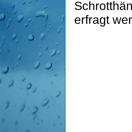
Schrotthän
erfragt we