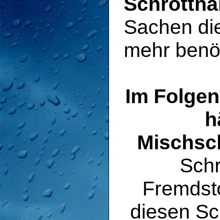
Schrotthä
Sachen die
mehr benöt
Im Folgen
h
Mischsc
Schr
Fremdsto
diesen Sc