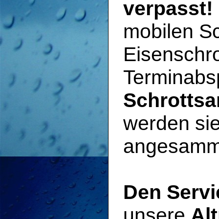
verpasst!
mobilen Sc
Eisenschro
Terminabs
Schrotts
werden sie
angesammel
Den Servi
unsere
Al