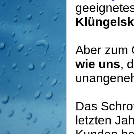
geeignetes
Klüngelsk
Aber zum 
wie uns
, 
unangeneh
Das Schrot
letzten Jah