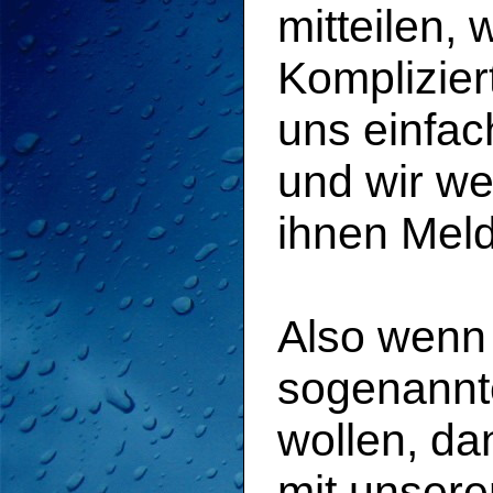
mitteilen, 
Komplizier
uns einfac
und wir w
ihnen Mel
Also wenn 
sogenann
wollen, da
mit unser