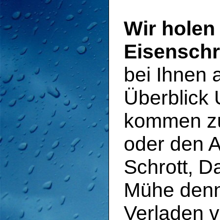
Wir holen 
Eisenschr
bei Ihnen a
Überblick 
kommen zu
oder den A
Schrott, D
Mühe denn
Verladen v