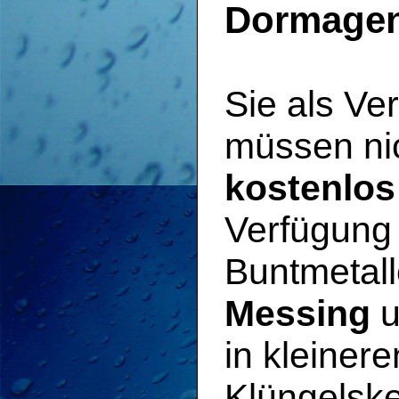
Dormage
Sie als V
müssen ni
kostenlos
Verfügung 
Buntmetal
Messing
u
in kleiner
Klüngelsk