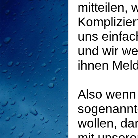
mitteilen, 
Komplizier
uns einfac
und wir w
ihnen Mel
Also wenn 
sogenann
wollen, da
mit unser