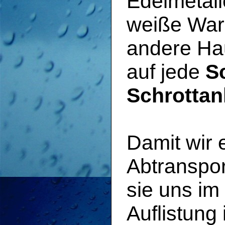
Edelmetall
weiße War
andere Hau
auf jede
S
Schrottan
Damit wir
Abtranspor
sie uns im 
Auflistung