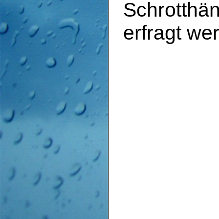
Schrotthän
erfragt we