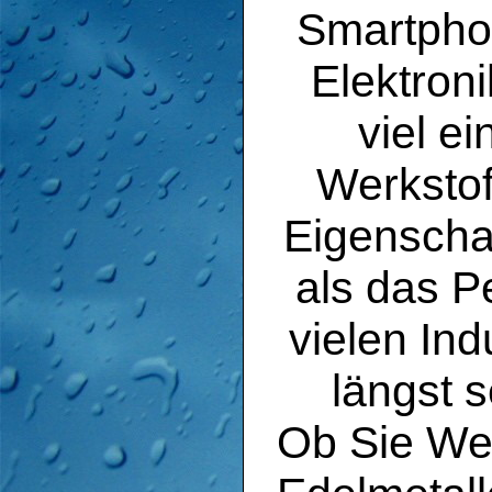
Smartpho
Elektroni
viel e
Werkstof
Eigenscha
als das P
vielen In
längst s
Ob Sie Wer