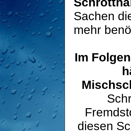
Schrotthä
Sachen die
mehr benöt
Im Folgen
h
Mischsc
Schr
Fremdsto
diesen Sc