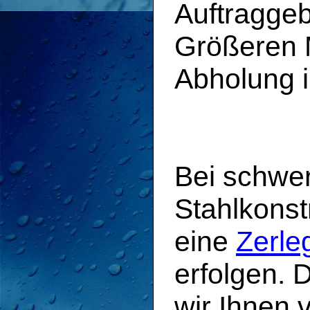
Auftragge
Größeren M
Abholung i
Bei schwe
Stahlkonst
eine
Zerle
erfolgen. 
wir Ihnen v