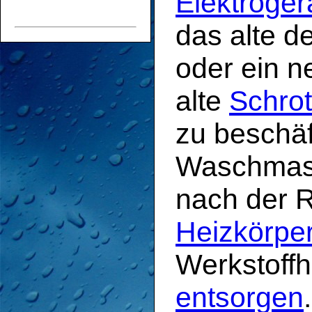
Elektroger
das alte de
oder ein n
alte
Schrot
zu beschäft
Waschmasc
nach der R
Heizkörpe
Werkstoffh
entsorgen