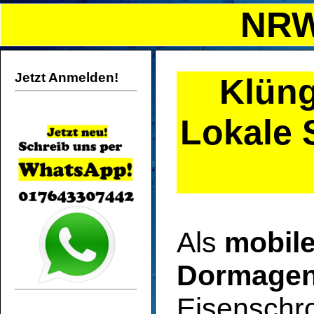
NRW
Jetzt Anmelden!
Klüng
Lokale 
Als
mobile
Dormage
Eisenschro