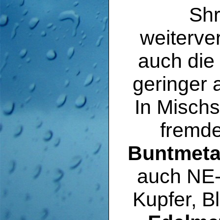
Shr
weiterve
auch die 
geringer 
In Mischs
fremde
Buntmeta
auch NE-
Kupfer, B