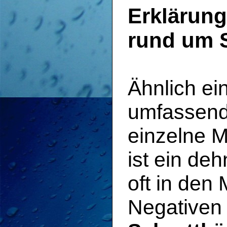
Erklärung
rund um S
Ähnlich ei
umfassend
einzelne M
ist ein deh
oft in de
Negativen 