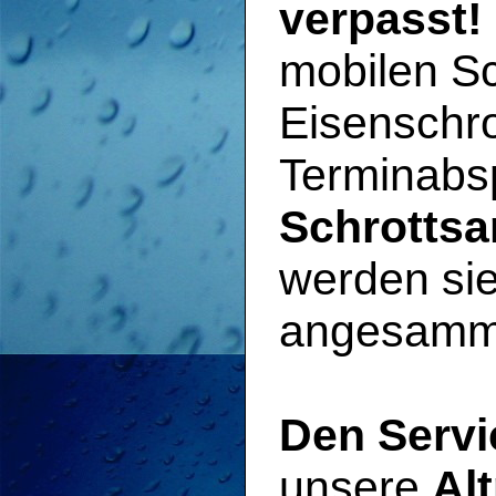
verpasst!
mobilen Sc
Eisenschro
Terminabs
Schrotts
werden sie
angesammel
Den Servi
unsere
Al