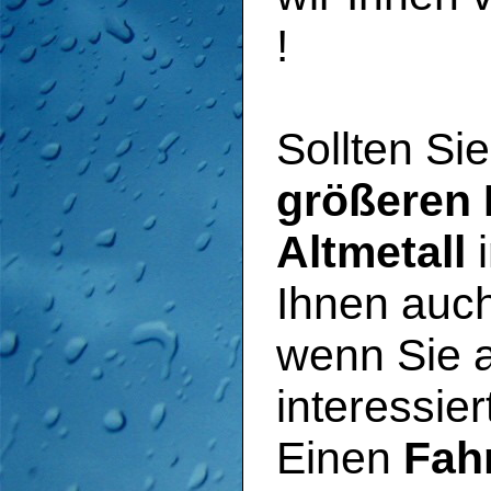
!
Sollten Si
größeren 
Altmetall
i
Ihnen auc
wenn Sie 
interessier
Einen
Fah