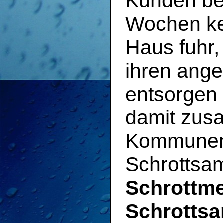
Kunden be
Wochen k
Haus fuhr,
ihren ang
entsorgen 
damit zus
Kommunen
Schrottsa
Schrottme
Schrotts