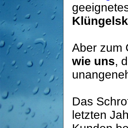
geeignetes
Klüngelsk
Aber zum 
wie uns
, 
unangeneh
Das Schrot
letzten Jah