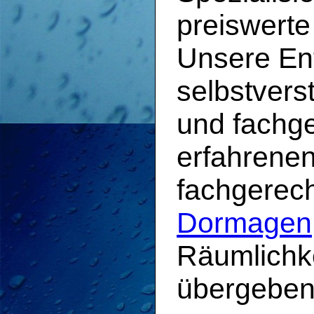
preiswert
Unsere En
selbstvers
und fachg
erfahrene
fachgerec
Dormagen
Räumlichke
übergeben