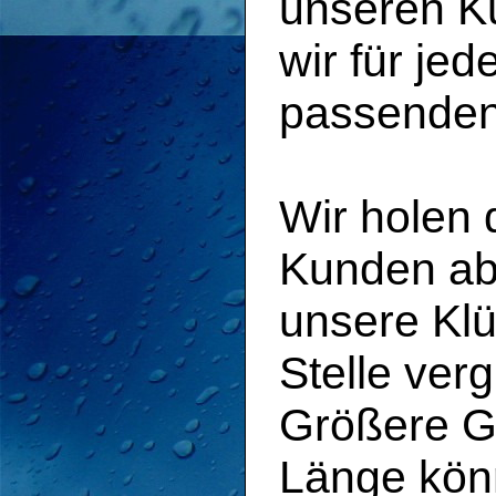
unseren Ku
wir für j
passenden
Wir holen 
Kunden ab 
unsere Klü
Stelle ver
Größere G
Länge könn