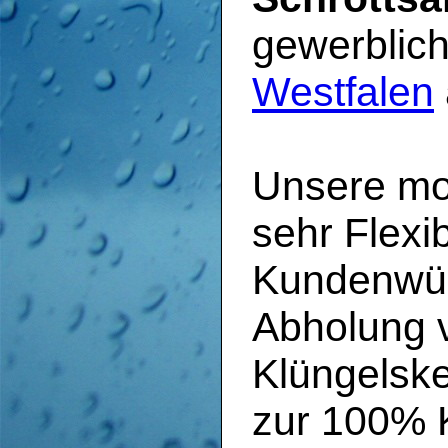
gewerblic
Westfalen
Unsere mob
sehr Flexi
Kundenwün
Abholung v
Klüngelske
zur 100% K