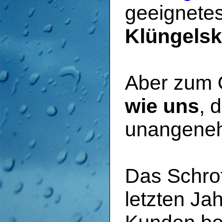
geeignetes
Klüngelsk
Aber zum 
wie uns
, 
unangeneh
Das Schrot
letzten Jah