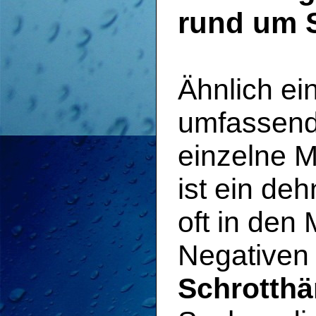
rund um S
Ähnlich ei
umfassend
einzelne M
ist ein deh
oft in de
Negativen 
Schrotthä