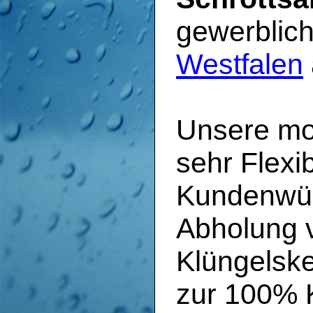
gewerblic
Westfalen
Unsere mob
sehr Flexi
Kundenwün
Abholung v
Klüngelske
zur 100% K