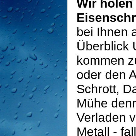
Wir holen 
Eisenschr
bei Ihnen a
Überblick 
kommen zu
oder den A
Schrott, D
Mühe denn
Verladen v
Metall - f