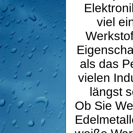
Elektroni
viel e
Werkstof
Eigenscha
als das P
vielen In
längst s
Ob Sie Wer
Edelmetall