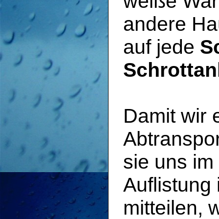
weiße War
andere Hau
auf jede
S
Schrottan
Damit wir
Abtranspor
sie uns im 
Auflistung
mitteilen, 