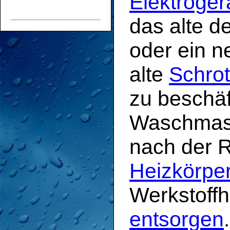
Elektroger
das alte de
oder ein n
alte
Schrot
zu beschäft
Waschmasc
nach der R
Heizkörpe
Werkstoffh
entsorgen