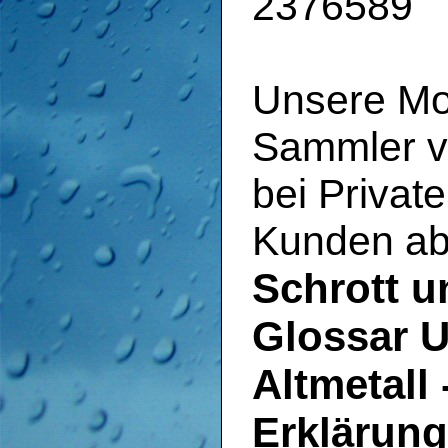
2376589
Unsere Mo
Sammler vo
bei Privat
Kunden ab
Schrott u
Glossar U
Altmetall 
Erklärung