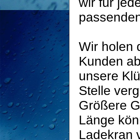
wir für j
passenden
Wir holen 
Kunden ab 
unsere Klü
Stelle ver
Größere G
Länge könn
Ladekran 