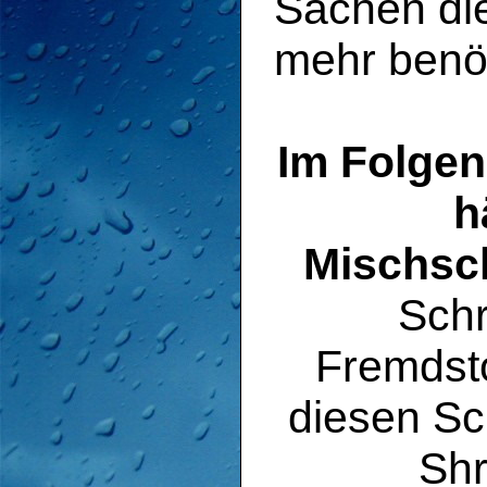
Sachen die
mehr benöt
Im Folgen
h
Mischsc
Schr
Fremdsto
diesen Sc
Shr