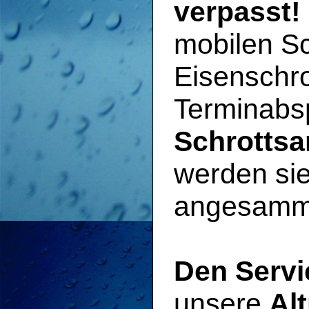
verpasst!
mobilen Sc
Eisenschro
Terminabs
Schrotts
werden sie
angesammel
Den Servi
unsere
Al