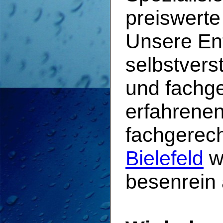
preiswert
Unsere En
selbstvers
und fachg
erfahrene
fachgerec
Bielefeld
we
besenrein 