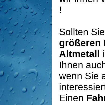
!
Sollten Si
größeren 
Altmetall
i
Ihnen auc
wenn Sie 
interessier
Einen
Fah