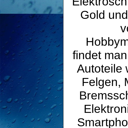
Elektrosch
Gold und
v
Hobbyme
findet man
Autoteile
Felgen, 
Bremssc
Elektron
Smartpho