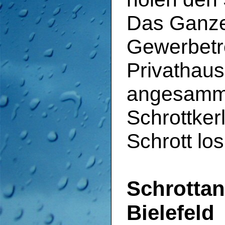
Das Ganze 
Gewerbetr
Privathaus
angesamme
Schrottker
Schrott lo
Schrottan
Bielefeld