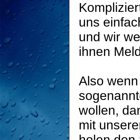
Komplizier
uns einfac
und wir w
ihnen Mel
Also wenn 
sogenann
wollen, da
mit unser
holen den 