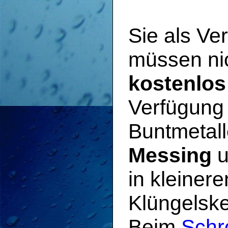
Sie als Ve
müssen ni
kostenlos
Verfügung 
Buntmetal
Messing
u
in kleiner
Klüngelske
Beim
Schro