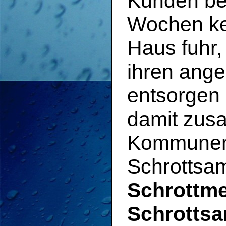
Kunden be
Wochen k
Haus fuhr,
ihren ang
entsorgen 
damit zus
Kommunen
Schrottsa
Schrottme
Schrotts