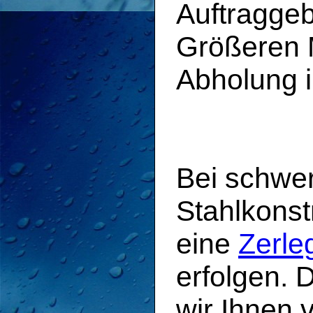
Auftragge
Größeren M
Abholung i
Bei schwe
Stahlkonst
eine
Zerle
erfolgen. 
wir Ihnen v