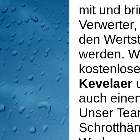
mit und br
Verwerter,
den Wertst
werden. Wi
kostenlos
Kevelaer
u
auch einen
Unser Tea
Schrotthän