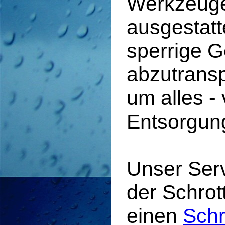
Werkzeuge
ausgestatt
sperrige 
abzutrans
um alles -
Entsorgun
Unser Serv
der Schrot
einen
Schr