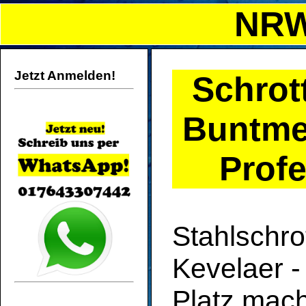
NRW
Jetzt Anmelden!
Schro
Buntmet
Profe
Stahlschro
Kevelaer -
Platz mache