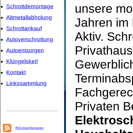
unsere mob
Schrottdemontage
Altmetallabholung
Jahren im 
Schrottankauf
Aktiv. Sch
Autoverschrottung
Privathaus
Autoentsorgen
Gewerblic
Klüngelskerl
Kontakt
Terminabs
Linkssammlung
Fachgerec
Privaten B
Elektrosc
RSS feed Abonieren