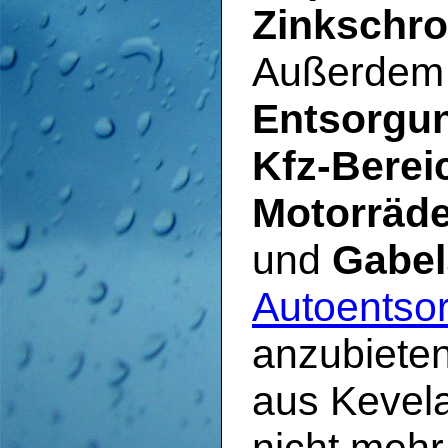
Zinkschro
Außerdem b
Entsorgun
Kfz-Berei
Motorräde
und
Gabel
Autoentsor
anzubiete
aus Kevel