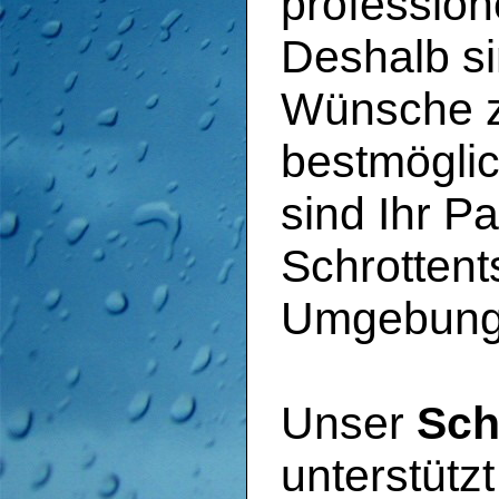
profession
Deshalb si
Wünsche z
bestmöglic
sind Ihr Pa
Schrottent
Umgebung
Unser
Sch
unterstütz