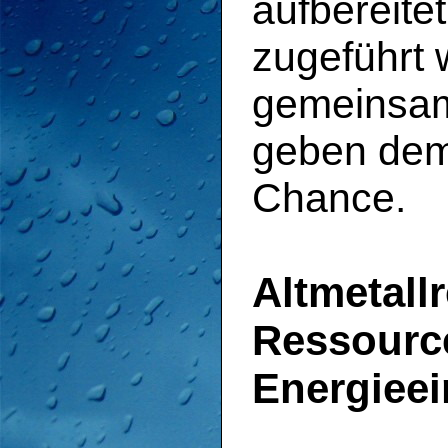
aufbereite
zugeführt 
gemeinsam
geben dem 
Chance.
Altmetallr
Ressourc
Energiee