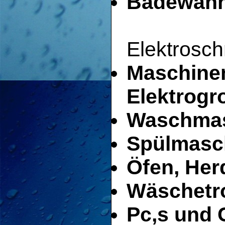
Badewan
Elektroschr
Maschinen
Elektrogr
Waschma
Spülmasc
Öfen, Her
Wäschetr
Pc,s und 