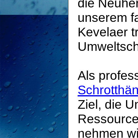
die Neuher
unserem fa
Kevelaer t
Umweltsch
Als profes
Schrotthän
Ziel, die 
Ressource
nehmen wi