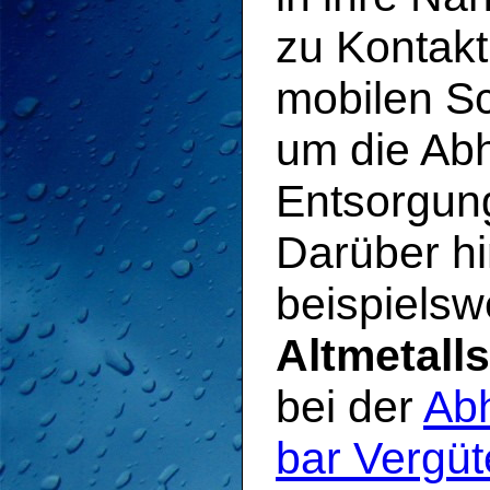
zu Kontakt
mobilen S
um die Ab
Entsorgung
Darüber h
beispielsw
Altmetalls
bei der
Abh
bar Vergü