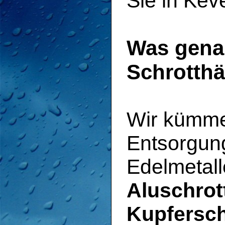
Sie in Kev
Was gena
Schrotthä
Wir kümme
Entsorgung
Edelmetal
Aluschrot
Kupfersch