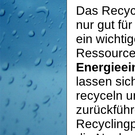
Das Recyce
nur gut fü
ein wichtig
Ressourc
Energiee
lassen sic
recyceln u
zurückführ
Recyclingp