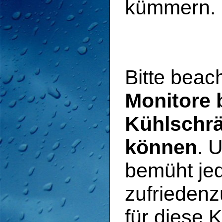
kümmern.
Bitte beac
Monitore 
Kühlschrä
können
. 
bemüht je
zufriedenz
für diese 