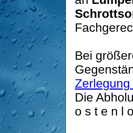
Schrottso
Fachgere
Bei größere
Gegenstän
Zerlegung
Die Abholu
o s t e n l o