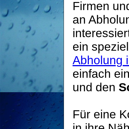
Firmen und
an Abholun
interessier
ein spezie
Abholung i
einfach ei
und den
S
Für eine K
in ihre Nä