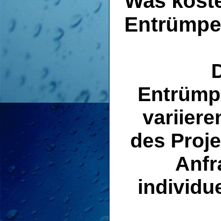
Was koste
Entrümpel
Entrümpe
variier
des Proje
Anfr
individu