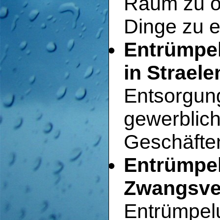
Raum zu o
Dinge zu e
Entrümpe
in Straele
Entsorgun
gewerblic
Geschäfte
Entrümpel
Zwangsver
Entrümpel