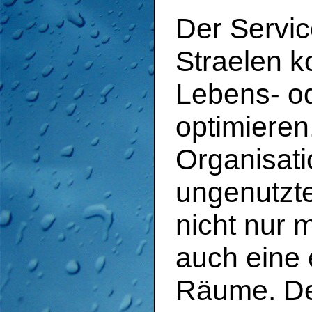
Der Servi
Straelen ko
Lebens- o
optimieren
Organisati
ungenutzt
nicht nur 
auch eine 
Räume. D