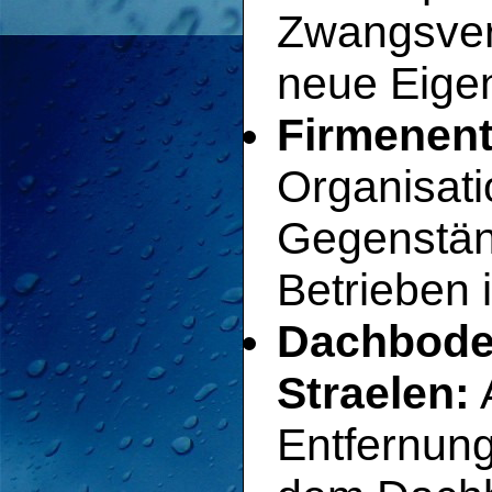
Zwangsver
neue Eigen
Firmenent
Organisat
Gegenstän
Betrieben 
Dachbode
Straelen:
Entfernun