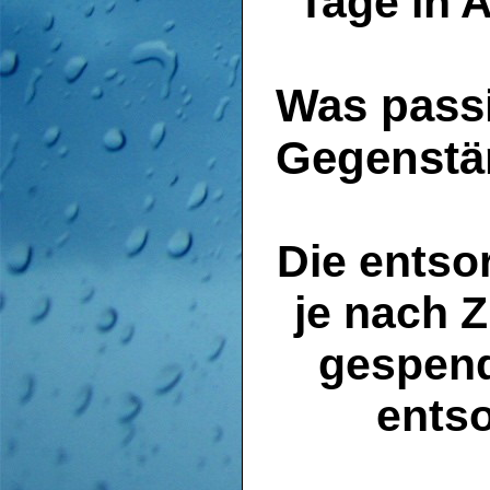
Tage in 
Was passi
Gegenstä
Die entso
je nach 
gespen
entso