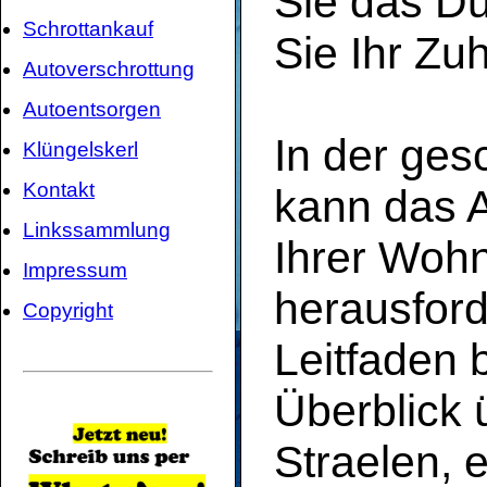
Sie das D
Schrottankauf
Sie Ihr Zu
Autoverschrottung
Autoentsorgen
In der ges
Klüngelskerl
Kontakt
kann das 
Linkssammlung
Ihrer Woh
Impressum
herausford
Copyright
Leitfaden 
Überblick 
Straelen, 