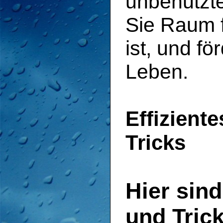
unbenutzte
Sie Raum f
ist, und fö
Leben.
Effizient
Tricks
Hier sind
und Trick