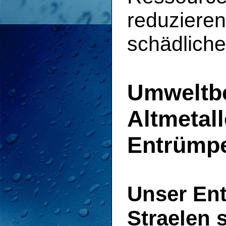
reduzieren
schädliche
Umweltb
Altmetal
Entrümpe
Unser En
Straelen 