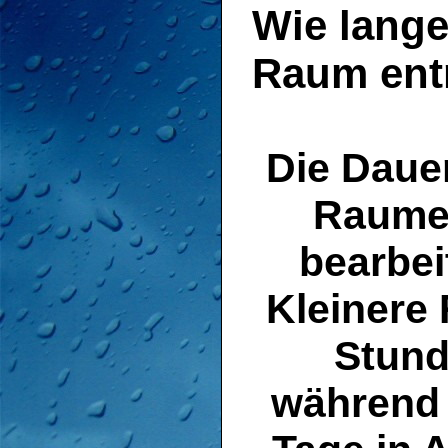
Wie lange
Raum entr
Die Daue
Raumes
bearbe
Kleinere
Stund
während 