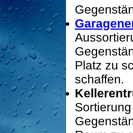
Gegenstän
Garagenen
Aussortier
Gegenstän
Platz zu s
schaffen.
Kellerent
Sortierun
Gegenstän