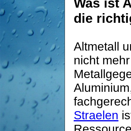
Was ist 
die rich
Altmetall 
nicht mehr
Metallgege
Aluminium,
fachgerec
Straelen
is
Ressourcen