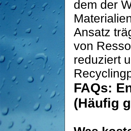
dem der W
Materialien
Ansatz trä
von Ressou
reduziert 
Recycling
FAQs: En
(Häufig g