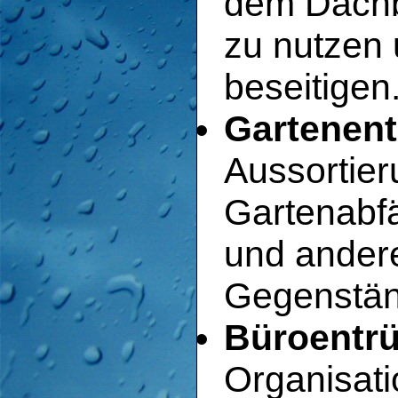
dem Dachb
zu nutzen
beseitigen
Gartenent
Aussortie
Gartenabfä
und andere
Gegenstän
Büroentrü
Organisati