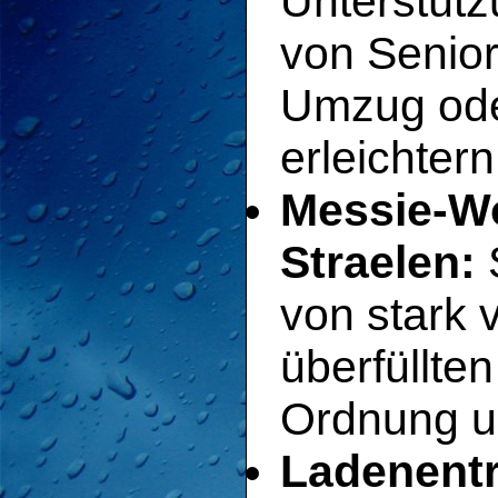
Unterstütz
von Senio
Umzug ode
erleichtern
Messie-W
Straelen:
S
von stark 
überfüllt
Ordnung un
Ladenentr