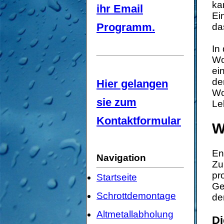
ka
ihr Email
Ei
Programm.
da
In
Wo
ei
de
Hier gelangen
Wo
sie zum
Le
Kontaktformular
W
En
Navigation
Zu
pr
Startseite
Ge
Schrottdemontage
de
Altmetallabholung
Di