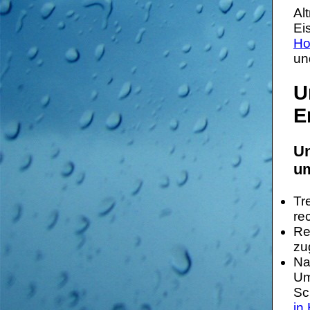
Al
Ei
Ho
un
U
E
Un
um
Tr
re
Re
zu
Na
Um
Sc
in