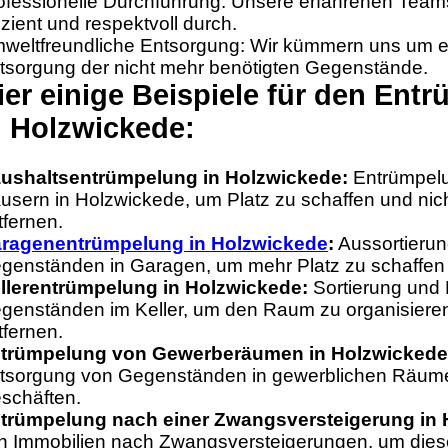
ofessionelle Durchführung: Unsere erfahrenen Team
fizient und respektvoll durch.
weltfreundliche Entsorgung: Wir kümmern uns um e
tsorgung der nicht mehr benötigten Gegenstände.
ier einige Beispiele für den Ent
n Holzwickede:
ushaltsentrümpelung in Holzwickede:
Entrümpel
usern in Holzwickede, um Platz zu schaffen und nic
tfernen.
ragenentrümpelung in Holzwickede
:
Aussortierun
genständen in Garagen, um mehr Platz zu schaffen
llerentrümpelung in Holzwickede:
Sortierung und
genständen im Keller, um den Raum zu organisiere
tfernen.
trümpelung von Gewerberäumen in Holzwickede
tsorgung von Gegenständen in gewerblichen Räume
schäften.
trümpelung nach einer Zwangsversteigerung in 
n Immobilien nach Zwangsversteigerungen, um dies