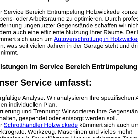
r Service Bereich Entrümpelung Holzwickede konzentr
bens- oder Arbeitsräume zu optimieren. Durch profe
tfernung ungenutzter Gegenstände schaffen wir nich
rdern auch eine effiziente Nutzung Ihrer Räume. Der
mmert sich auch um
Autoverschrottung in Holzwick
in, was seit vielen Jahren in der Garage steht und d
nnimmt.
istungen im Service Bereich Entrümpelung
nser Service umfasst:
rgfältige Analyse: Wir analysieren Ihre spezifischen
nen individuellen Plan.
rtierung und Trennung: Wir sortieren Ihre Gegenstä
halten, gespendet oder entsorgt werden soll.
r
Schrotthändler Holzwickede
kümmert sich auch um 
ektrogräte, Werkzeug, Maschinen und vieles mehr!