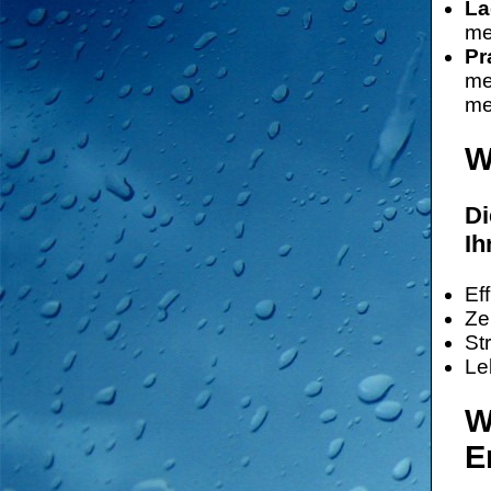
La
me
Pr
me
me
W
Di
Ih
Ef
Ze
St
Le
W
E