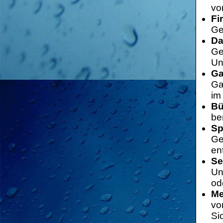
vo
Fi
Ge
Da
Ge
Un
Ga
Ga
im
Bü
be
Sp
Ge
en
Se
Un
od
Me
vo
Si