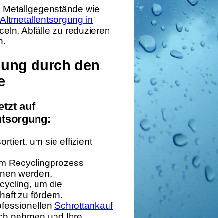
te Metallgegenstände wie
Altmetallentsorgung in
eln, Abfälle zu reduzieren
n.
gung durch den
e
tzt auf
ntsorgung:
tiert, um sie effizient
em Recyclingprozess
nnen werden.
cycling, um die
aft zu fördern.
rofessionellen
Schrottankauf
ch nehmen und Ihre