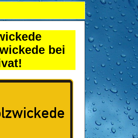
wickede
wickede bei
vat!