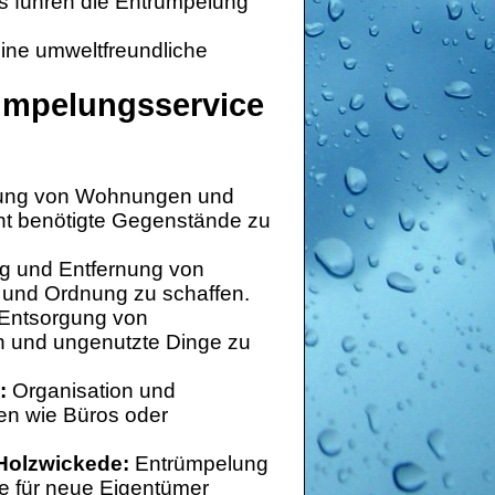
s führen die Entrümpelung
ine umweltfreundliche
rümpelungsservice
ung von Wohnungen und
ht benötigte Gegenstände zu
g und Entfernung von
 und Ordnung zu schaffen.
 Entsorgung von
n und ungenutzte Dinge zu
:
Organisation und
n wie Büros oder
Holzwickede:
Entrümpelung
e für neue Eigentümer