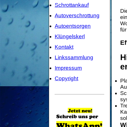
Schrottankauf
Di
Autoverschrottung
ei
Wo
Autoentsorgen
fü
Klüngelskerl
Ef
Kontakt
H
Linkssammlung
e
Impressum
Copyright
Pl
Au
Sc
sy
Tr
Ka
sol
Wi