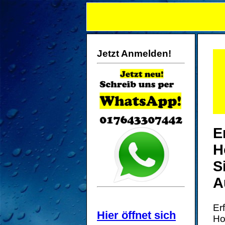
Jetzt Anmelden!
E
H
S
A
Er
Hier öffnet sich
Ho