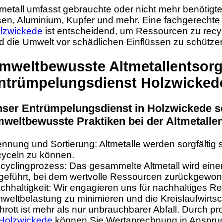
tmetall umfasst gebrauchte oder nicht mehr benötig
sen, Aluminium, Kupfer und mehr. Eine fachgerechte
lzwickede
ist entscheidend, um Ressourcen zu recyc
d die Umwelt vor schädlichen Einflüssen zu schütze
mweltbewusste Altmetallentsor
ntrümpelungsdienst Holzwicked
ser Entrümpelungsdienst in Holzwickede se
weltbewusste Praktiken bei der Altmetalle
ennung und Sortierung: Altmetalle werden sorgfältig sor
cyceln zu können.
cyclingprozess: Das gesammelte Altmetall wird ein
geführt, bei dem wertvolle Ressourcen zurückgewo
chhaltigkeit: Wir engagieren uns für nachhaltiges Re
weltbelastung zu minimieren und die Kreislaufwirtsch
hrott ist mehr als nur unbrauchbarer Abfall. Durch p
 Holzwickede
können Sie Wertanrechnung in Anspru