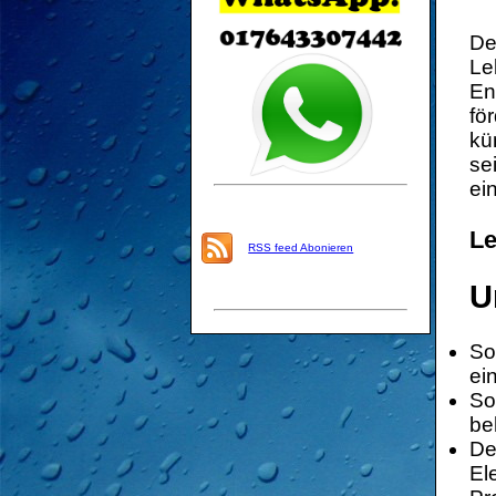
De
Le
En
fö
kü
se
ei
Le
RSS feed Abonieren
U
So
ei
So
be
De
El