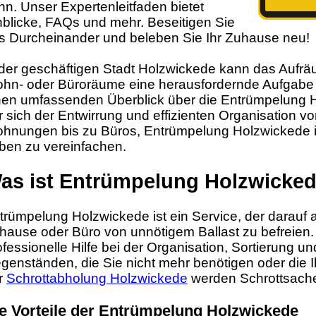
nn. Unser Expertenleitfaden bietet
nblicke, FAQs und mehr. Beseitigen Sie
s Durcheinander und beleben Sie Ihr Zuhause neu!
 der geschäftigen Stadt Holzwickede kann das Aufrä
hn- oder Büroräume eine herausfordernde Aufgabe se
nen umfassenden Überblick über die Entrümpelung H
r sich der Entwirrung und effizienten Organisation
hnungen bis zu Büros, Entrümpelung Holzwickede is
ben zu vereinfachen.
as ist Entrümpelung Holzwicke
trümpelung Holzwickede ist ein Service, der darauf ab
hause oder Büro von unnötigem Ballast zu befreien. 
ofessionelle Hilfe bei der Organisation, Sortierung 
genständen, die Sie nicht mehr benötigen oder die I
r
Schrottabholung Holzwickede
werden Schrottsache
e Vorteile der Entrümpelung Holzwickede