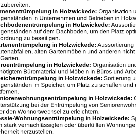
rzubereiten.
rmenentrümpelung in Holzwickede:
Organisation 
genständen in Unternehmen und Betrieben in Holzw
chbodenentrümpelung in Holzwickede:
Aussortie
genständen auf dem Dachboden, um den Platz opti
ordnung zu beseitigen.
rtenentrümpelung in Holzwickede:
Aussortierung
rtenabfällen, alten Gartenmöbeln und anderen nich
 Garten.
roentrümpelung in Holzwickede:
Organisation un
nötigtem Büromaterial und Möbeln in Büros und Arbe
eicherentrümpelung in Holzwickede:
Sortierung 
genständen im Speicher, um Platz zu schaffen und 
tfernen.
niorenwohnungsentrümpelung in Holzwickede:
O
terstützung bei der Entrümpelung von Seniorenw
er den Wohnortwechsel zu erleichtern.
ssie-Wohnungsentrümpelung in Holzwickede:
Sp
n stark vernachlässigten oder überfüllten Wohnung
cherheit herzustellen.