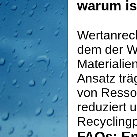
warum is
Wertanrech
dem der W
Materialien
Ansatz trä
von Ressou
reduziert 
Recycling
FAQs: En