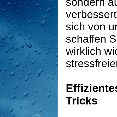
sondern au
verbesser
sich von u
schaffen S
wirklich wi
stressfrei
Effizient
Tricks