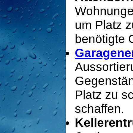
Wohnungen
um Platz z
benötigte 
Garagenen
Aussortier
Gegenstän
Platz zu s
schaffen.
Kellerent