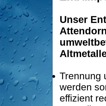
Unser En
Attendorn
umweltbew
Altmetall
Trennung u
werden sorg
effizient 