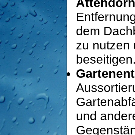
Attendorn
Entfernun
dem Dachb
zu nutzen
beseitigen
Gartenent
Aussortie
Gartenabfä
und andere
Gegenstän