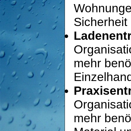
Wohnungen
Sicherheit
Ladenentr
Organisati
mehr benö
Einzelhan
Praxisent
Organisati
mehr benö