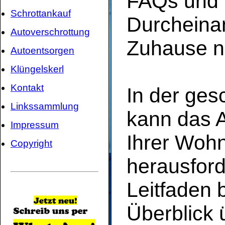
FAQs und 
Schrottankauf
Durcheinan
Autoverschrottung
Zuhause n
Autoentsorgen
Klüngelskerl
Kontakt
In der ges
Linkssammlung
kann das 
Impressum
Ihrer Woh
Copyright
herausford
Leitfaden 
Überblick 