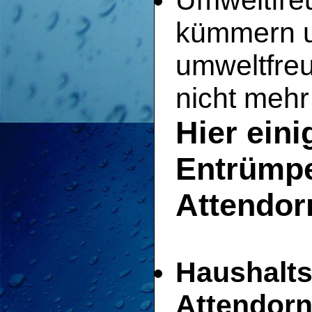
Umweltfreu
kümmern u
umweltfreu
nicht mehr
Hier eini
Entrümpe
Attendor
Haushalts
Attendorn