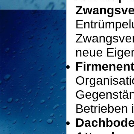
Zwangsver
Entrümpel
Zwangsver
neue Eigen
Firmenent
Organisat
Gegenstän
Betrieben 
Dachbode