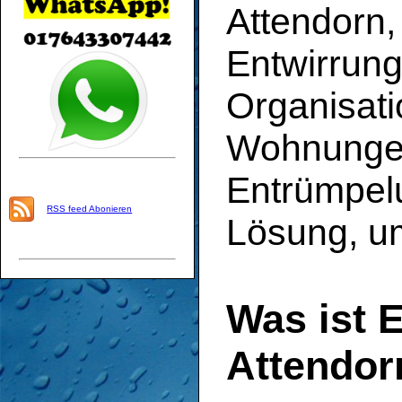
Attendorn,
Entwirrung
Organisat
Wohnungen
Entrümpelu
RSS feed Abonieren
Lösung, um
Was ist 
Attendor