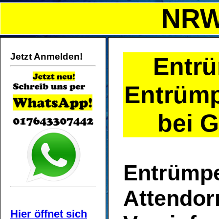
NRW
Jetzt Anmelden!
Entr
Entrümp
bei G
Entrümp
Attendor
Hier öffnet sich