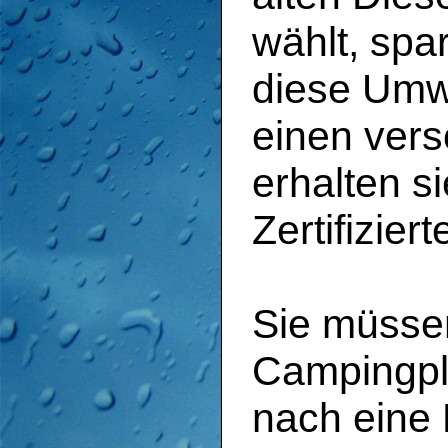
wählt, spa
diese Umw
einen ver
erhalten s
Zertifizier
Sie müsse
Campingpl
nach eine 