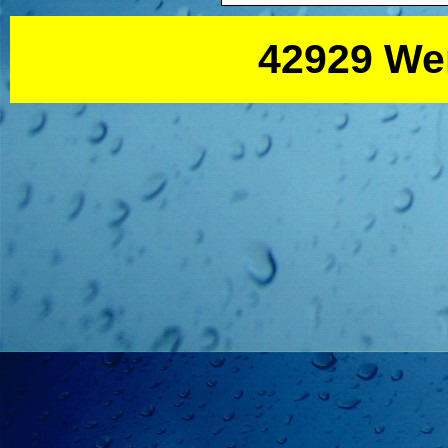
42929 We