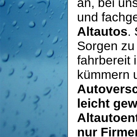
an, bei u
und fachg
Altautos
.
Sorgen zu
fahrbereit 
kümmern u
Autoversc
leicht ge
Altautoen
nur Firme