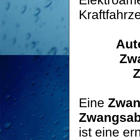
Elektroam
Kraftfahrz
Aut
Zwa
Eine
Zwan
Zwangsab
ist eine er