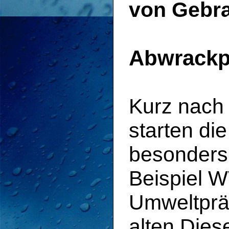
von Gebr
Abwrackp
Kurz nach
starten di
besonders 
Beispiel W
Umweltpräm
alten Dies