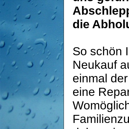
Abschlep
die Abhol
So schön 
Neukauf a
einmal der
eine Repar
Womöglich 
Familien