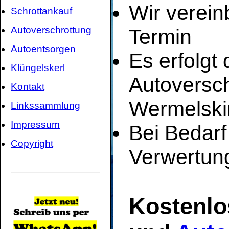
Wir verei
Schrottankauf
Autoverschrottung
Termin
Autoentsorgen
Es erfolgt
Klüngelskerl
Autoversch
Kontakt
Wermelski
Linkssammlung
Impressum
Bei Bedarf
Copyright
Verwertun
Kostenlo