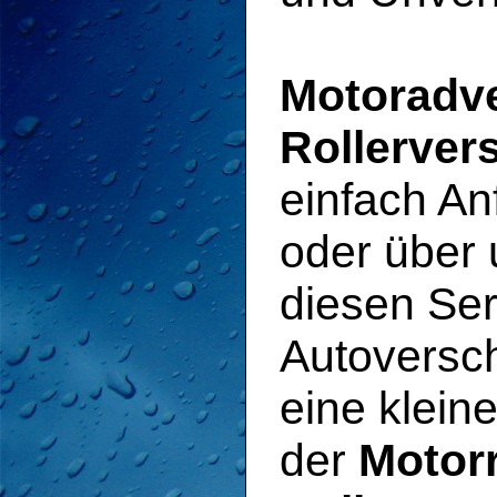
Motoradv
Rollerver
einfach An
oder über 
diesen Ser
Autoversch
eine klein
der
Motor