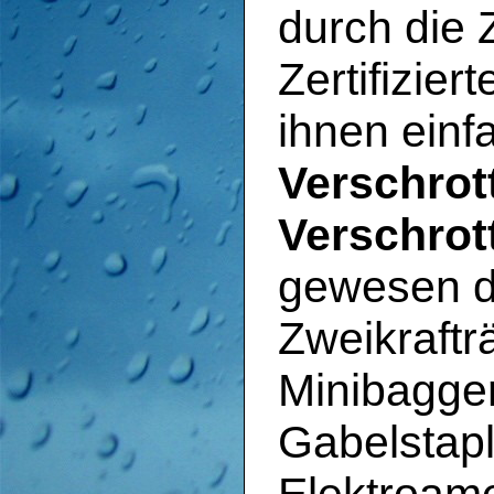
durch die 
Zertifizier
ihnen ein
Verschrot
Verschrot
gewesen d
Zweikraftr
Minibagger
Gabelstap