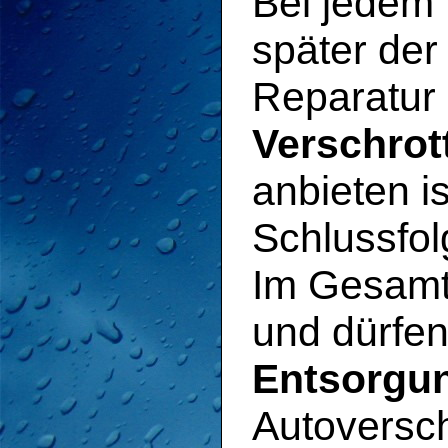
Bei jedem
später der
Reparatur 
Verschrot
anbieten i
Schlussfol
Im Gesamt
und dürfe
Entsorgun
Autoversch