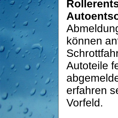
Rollerent
Autoents
Abmeldung
können an
Schrottfah
Autoteile 
abgemelde
erfahren s
Vorfeld.