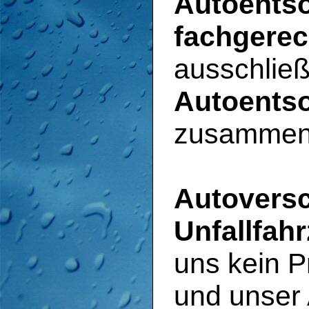
Autoentso
fachgerec
ausschließ
Autoents
zusammena
Autoversc
Unfallfah
uns kein P
und unser