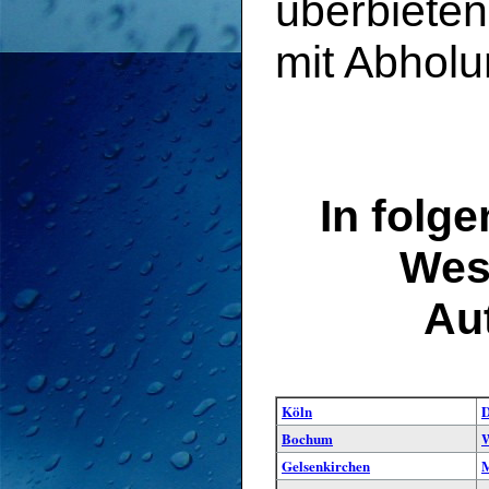
überbieten
mit Abholu
In folg
West
Au
Köln
D
Bochum
W
Gelsenkirchen
M