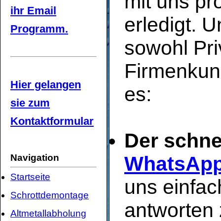
mit uns pr
ihr Email
erledigt. 
Programm.
sowohl Pri
Firmenkun
Hier gelangen
es:
sie zum
Kontaktformular
Der schne
Navigation
WhatsAp
Startseite
uns einfac
Schrottdemontage
antworten 
Altmetallabholung