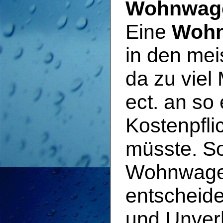
Wohnwage
Eine
Wohn
in den mei
da zu viel 
ect. an s
Kostenpfli
müsste. Sol
Wohnwagen
entscheide
und Unverb