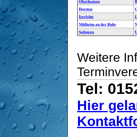
Oberhausen
B
Dorsten
G
Iserlohn
L
Mülheim an der Ruhr
N
Solingen
Weitere In
Terminver
Tel: 01
Hier gel
Kontaktf