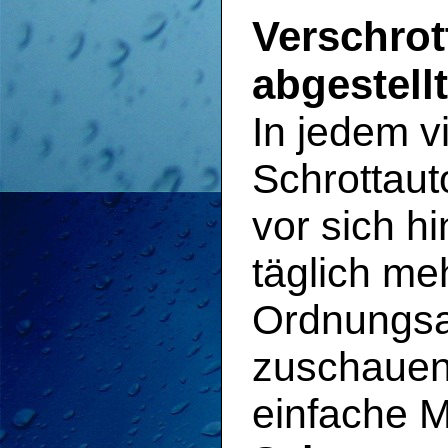
Verschro
abgestell
In jedem v
Schrottaut
vor sich h
täglich me
Ordnungsam
zuschauen.
einfache M