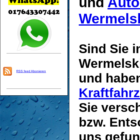
und
Auto
Wermels
Sind Sie i
Wermelsk
RSS feed Abonieren
und haben
Kraftfahr
Sie versc
bzw. Ent
uns gefun