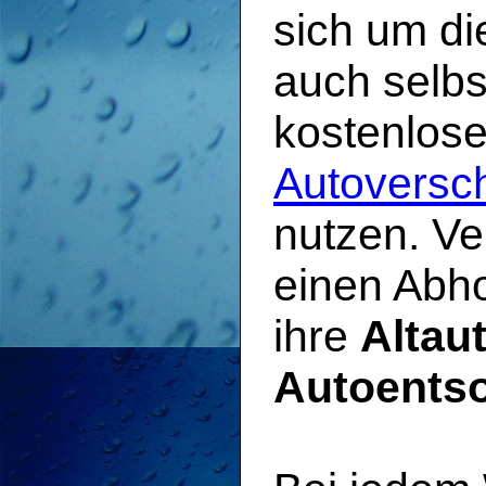
sich um di
auch selbs
kostenlos
Autoversc
nutzen. Ve
einen Abho
ihre
Altau
Autoents