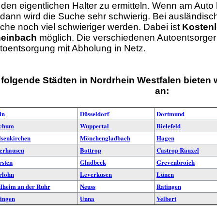
 den eigentlichen Halter zu ermitteln. Wenn am Aut
t dann wird die Suche sehr schwierig. Bei ausländi
che noch viel schwieriger werden. Dabei ist
Kostenl
einbach
möglich. Die verschiedenen Autoentsorger 
toentsorgung mit Abholung in Netz.
 folgende Städten in Nordrhein Westfalen bieten 
an:
ln
Düsseldorf
Dortmund
chum
Wuppertal
Bielefeld
lsenkirchen
Mönchengladbach
Hagen
erhausen
Bottrop
Castrop Rauxel
rsten
Gladbeck
Grevenbroich
rlohn
Leverkusen
Lünen
lheim an der Ruhr
Neuss
Ratingen
lingen
Unna
Velbert