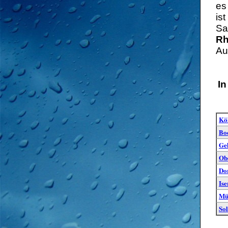
es
is
Sa
Rh
Au
In
Kö
Bo
Ge
Ob
Do
Ise
Mü
So