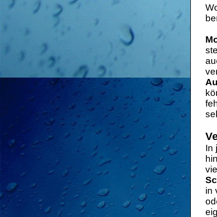
Wo
be
Mo
st
au
ve
Au
kö
fe
se
Ve
In
hi
vi
Sc
in
od
ei