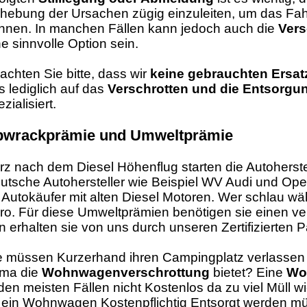
hebung der Ursachen zügig einzuleiten, um das Fa
nnen. In manchen Fällen kann jedoch auch die
Vers
ne sinnvolle Option sein.
achten Sie bitte, dass wir
keine gebrauchten Ersatz
s lediglich auf das
Verschrotten und die Entsorg
zialisiert.
bwrackprämie und Umweltprämie
rz nach dem Diesel Höhenflug starten die Autoherst
utsche Autohersteller wie Beispiel WV Audi und Ope
r Autokäufer mit alten Diesel Motoren. Wer schlau wäh
ro. Für diese Umweltprämien benötigen sie einen v
n erhalten sie von uns durch unseren Zertifizierten P
e müssen Kurzerhand ihren Campingplatz verlassen
rma die
Wohnwagenverschrottung
bietet? Eine
Wo
 den meisten Fällen nicht Kostenlos da zu viel Müll wi
 ein Wohnwagen Kostenpflichtig Entsorgt werden müsst