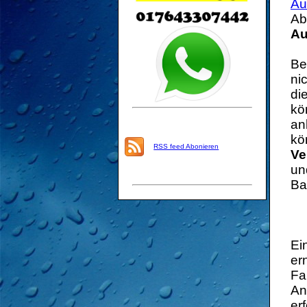
Au
Ab
Au
Be
ni
di
kö
an
kö
RSS feed Abonieren
Ve
un
Ba
Ei
er
Fa
An
er