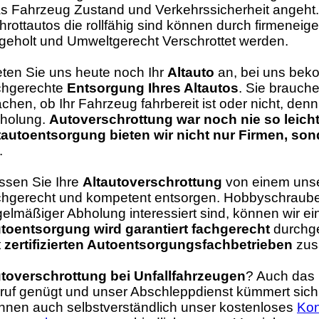
s Fahrzeug Zustand und Verkehrssicherheit angeht.
hrottautos die rollfähig sind können durch firmenei
geholt und Umweltgerecht Verschrottet werden.
eten Sie uns heute noch Ihr
Altauto
an, bei uns bek
chgerechte
Entsorgung Ihres Altautos
. Sie brauch
chen, ob Ihr Fahrzeug fahrbereit ist oder nicht, de
holung.
Autoverschrottung war noch nie so leic
tautoentsorgung bieten wir nicht nur Firmen, so
.
ssen Sie Ihre
Altautoverschrottung
von einem unser
chgerecht und kompetent entsorgen. Hobbyschrauber
gelmäßiger Abholung interessiert sind, können wir ei
toentsorgung wird garantiert fachgerecht
durchge
t
zertifizierten Autoentsorgungsfachbetrieben
zus
toverschrottung bei Unfallfahrzeugen
? Auch das i
ruf genügt und unser Abschleppdienst kümmert sich
nnen auch selbstverständlich unser kostenloses
Kon