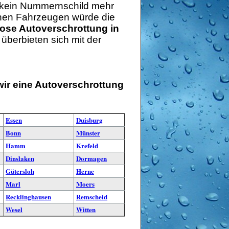
o kein Nummernschild mehr
schen Fahrzeugen würde die
ose Autoverschrottung in
überbieten sich mit der
wir eine Autoverschrottung
Essen
Duisburg
Bonn
Münster
Hamm
Krefeld
Dinslaken
Dormagen
Gütersloh
Herne
Marl
Moers
Recklinghausen
Remscheid
Wesel
Witten