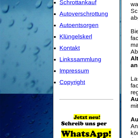
Schrottankauf
wa
Sc
Autoverschrottung
ab
Autoentsorgen
Bi
Klüngelskerl
fa
ma
Kontakt
Ab
Al
Linkssammlung
an
Impressum
La
Copyright
fa
re
Au
mi
Au
An
kö