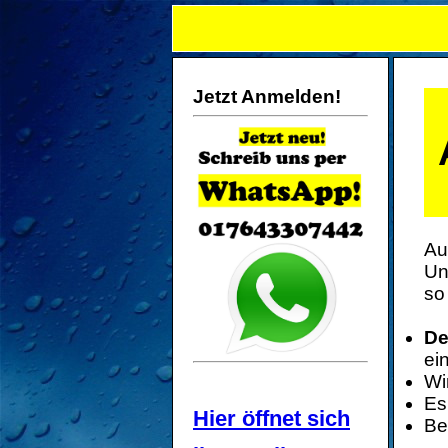
Jetzt Anmelden!
Au
Un
so
De
ei
Wi
Es
Hier öffnet sich
Be