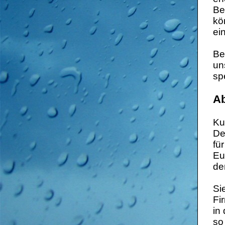
Be
kö
ei
Be
un
spe
A
Ku
De
fü
Eu
de
Si
Fi
in
so