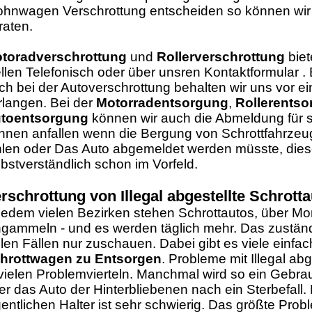
hnwagen Verschrottung entscheiden so können wir 
raten.
toradverschrottung
und
Rollerverschrottung
biet
ellen Telefonisch oder über unsren Kontaktformular .
ch bei der Autoverschrottung behalten wir uns vor e
rlangen. Bei der
Motorradentsorgung
,
Rollerents
toentsorgung
können wir auch die Abmeldung für 
nnen anfallen wenn die Bergung von Schrottfahrzeuge 
hlen oder Das Auto abgemeldet werden müsste, dies
lbstverständlich schon im Vorfeld.
rschrottung von
Illegal abgestellte Schrott
 jedem vielen Bezirken stehen Schrottautos, über Mo
ngammeln - und es werden täglich mehr. Das zustä
elen Fällen nur zuschauen. Dabei gibt es viele einfa
hrottwagen zu Entsorgen
. Probleme mit Illegal ab
 vielen Problemvierteln. Manchmal wird so ein Gebr
er das Auto der Hinterbliebenen nach ein Sterbefall
gentlichen Halter ist sehr schwierig. Das größte Pro