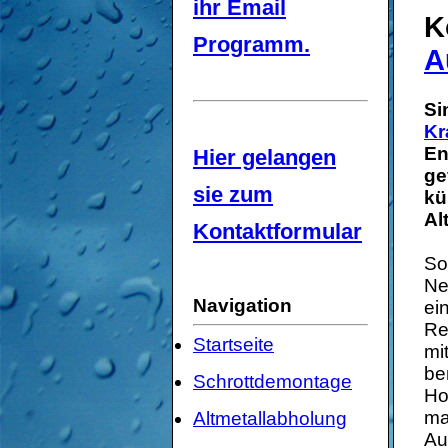
ihr Email
K
Programm.
A
Si
Kr
En
Hier gelangen
ge
sie zum
kü
Al
Kontaktformular
So
Ne
Navigation
ei
Re
Startseite
mi
be
Schrottdemontage
Ho
ma
Altmetallabholung
Au