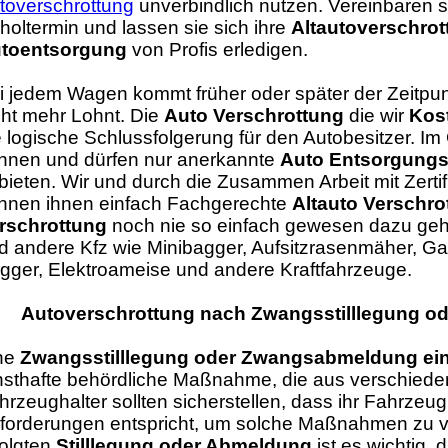
toverschrottung
unverbindlich nutzen. Vereinbaren s
holtermin und lassen sie sich ihre
Altautoverschrot
toentsorgung
von Profis erledigen.
i jedem Wagen kommt früher oder später der Zeitpun
cht mehr Lohnt. Die
Auto Verschrottung
die wir
Kos
e logische Schlussfolgerung für den Autobesitzer. 
nnen und dürfen nur anerkannte
Auto Entsorgungs
bieten. Wir und durch die Zusammen Arbeit mit Zertif
nnen ihnen einfach Fachgerechte
Altauto Verschro
rschrottung
noch nie so einfach gewesen dazu geh
d andere Kfz wie Minibagger, Aufsitzrasenmäher, G
gger, Elektroameise und andere Kraftfahrzeuge.
Autoverschrottung nach Zwangsstilllegung 
ne
Zwangsstilllegung oder Zwangsabmeldung ei
nsthafte behördliche Maßnahme, die aus verschiede
hrzeughalter sollten sicherstellen, dass ihr Fahrzeu
forderungen entspricht, um solche Maßnahmen zu v
folgten
Stilllegung oder Abmeldung
ist es wichtig, 