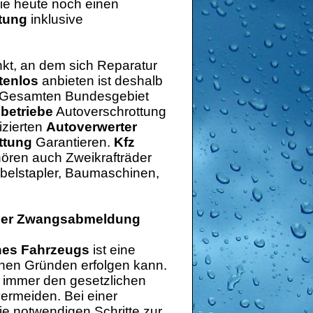
ie heute noch einen
tung
inklusive
kt, an dem sich Reparatur
tenlos
anbieten ist deshalb
Im Gesamten Bundesgebiet
betriebe
Autoverschrottung
izierten
Autoverwerter
ttung
Garantieren.
Kfz
ören auch Zweikrafträder
abelstapler, Baumaschinen,
oder Zwangsabmeldung
nes Fahrzeugs
ist eine
nen Gründen erfolgen kann.
g immer den gesetzlichen
ermeiden. Bei einer
die notwendigen Schritte zur