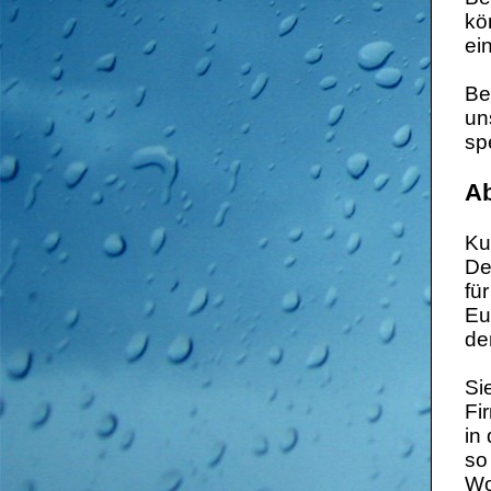
kö
ei
Be
un
spe
A
Ku
De
fü
Eu
de
Si
Fi
in
so
Wo