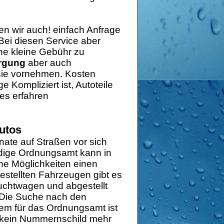
en wir auch! einfach Anfrage
 Bei diesen Service aber
ine kleine Gebühr zu
orgung
aber auch
sie vornehmen. Kosten
Kompliziert ist, Autoteile
es erfahren
autos
nate auf Straßen vor sich
ndige Ordnungsamt kann in
che Möglichkeiten einen
gestellten Fahrzeugen gibt es
auchtwagen und abgestellt
. Die Suche nach den
blem für das Ordnungsamt ist
o kein Nummernschild mehr