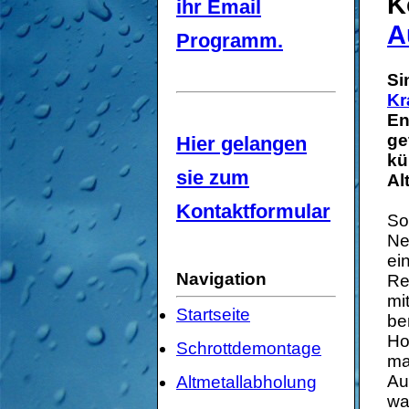
K
ihr Email
A
Programm.
Si
Kr
En
ge
Hier gelangen
kü
sie zum
Al
Kontaktformular
So
Ne
ei
Navigation
Re
mi
Startseite
be
Ho
Schrottdemontage
ma
Au
Altmetallabholung
wa