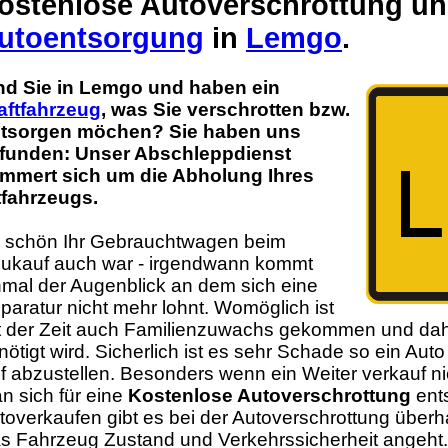
ostenlose Autoverschrottung u
utoentsorgung
in
Lemgo
.
nd Sie in Lemgo und haben ein
aftfahrzeug
, was Sie verschrotten bzw.
tsorgen möchen? Sie haben uns
funden: Unser Abschleppdienst
mmert sich um die Abholung Ihres
tfahrzeugs.
 schön Ihr Gebrauchtwagen beim
ukauf auch war - irgendwann kommt
nmal der Augenblick an dem sich eine
paratur nicht mehr lohnt. Womöglich ist
t der Zeit auch Familienzuwachs gekommen und dah
nötigt wird. Sicherlich ist es sehr Schade so ein Auto
f abzustellen. Besonders wenn ein Weiter verkauf ni
n sich für eine
Kostenlose Autoverschrottung
ents
toverkaufen gibt es bei der Autoverschrottung übe
s Fahrzeug Zustand und Verkehrssicherheit angeht.