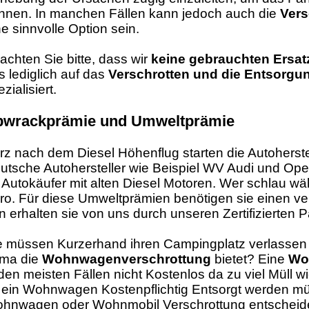
nnen. In manchen Fällen kann jedoch auch die
Vers
ne sinnvolle Option sein.
achten Sie bitte, dass wir
keine gebrauchten Ersatz
s lediglich auf das
Verschrotten und die Entsorg
zialisiert.
bwrackprämie und Umweltprämie
rz nach dem Diesel Höhenflug starten die Autoherst
utsche Autohersteller wie Beispiel WV Audi und Ope
r Autokäufer mit alten Diesel Motoren. Wer schlau wäh
ro. Für diese Umweltprämien benötigen sie einen v
n erhalten sie von uns durch unseren Zertifizierten P
e müssen Kurzerhand ihren Campingplatz verlassen
rma die
Wohnwagenverschrottung
bietet? Eine
Wo
 den meisten Fällen nicht Kostenlos da zu viel Müll wi
 ein Wohnwagen Kostenpflichtig Entsorgt werden müsst
hnwagen oder Wohnmobil Verschrottung entscheide