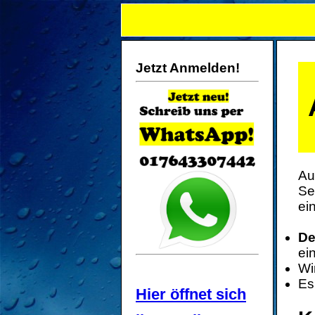
Jetzt Anmelden!
Au
Se
ei
De
ei
Wi
Es
Hier öffnet sich