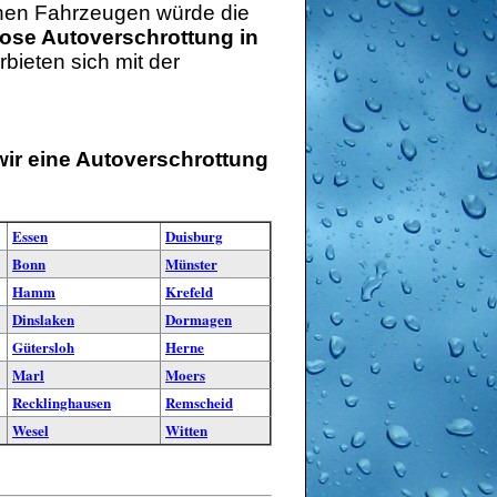
schen Fahrzeugen würde die
ose Autoverschrottung in
bieten sich mit der
wir eine Autoverschrottung
Essen
Duisburg
Bonn
Münster
Hamm
Krefeld
Dinslaken
Dormagen
Gütersloh
Herne
Marl
Moers
Recklinghausen
Remscheid
Wesel
Witten