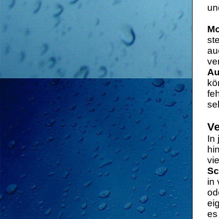
un
Mo
st
au
ve
Au
kö
fe
se
Ve
In
hi
vi
Sc
in
od
ei
es