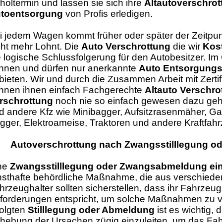
holtermin und lassen sie sich ihre
Altautoverschrot
toentsorgung
von Profis erledigen.
i jedem Wagen kommt früher oder später der Zeitpun
cht mehr Lohnt. Die
Auto Verschrottung
die wir
Kos
e logische Schlussfolgerung für den Autobesitzer. 
nnen und dürfen nur anerkannte
Auto Entsorgungs
bieten. Wir und durch die Zusammen Arbeit mit Zertif
nnen ihnen einfach Fachgerechte
Altauto Verschro
rschrottung
noch nie so einfach gewesen dazu geh
d andere Kfz wie Minibagger, Aufsitzrasenmäher, G
gger, Elektroameise, Traktoren und andere Kraftfah
Autoverschrottung nach Zwangsstilllegung 
ne
Zwangsstilllegung oder Zwangsabmeldung ei
nsthafte behördliche Maßnahme, die aus verschiede
hrzeughalter sollten sicherstellen, dass ihr Fahrzeu
forderungen entspricht, um solche Maßnahmen zu v
folgten
Stilllegung oder Abmeldung
ist es wichtig, 
hebung der Ursachen zügig einzuleiten, um das Fa