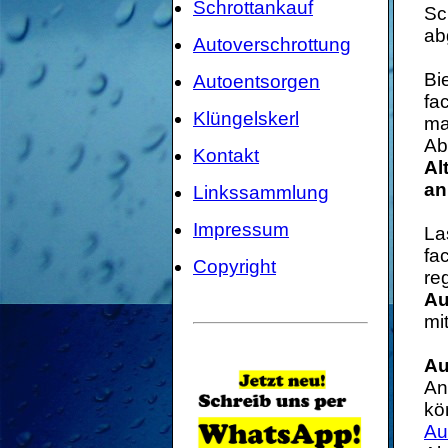
Schrottankauf
Sc
ab
Autoverschrottung
Bi
Autoentsorgen
fa
Klüngelskerl
ma
Ab
Kontakt
Al
an
Linkssammlung
Impressum
La
fa
Copyright
re
Au
mi
Au
An
kö
Au