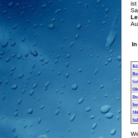
is
Sa
L
Au
In
Kö
Bo
Ge
Ob
Do
Ise
Mü
So
We