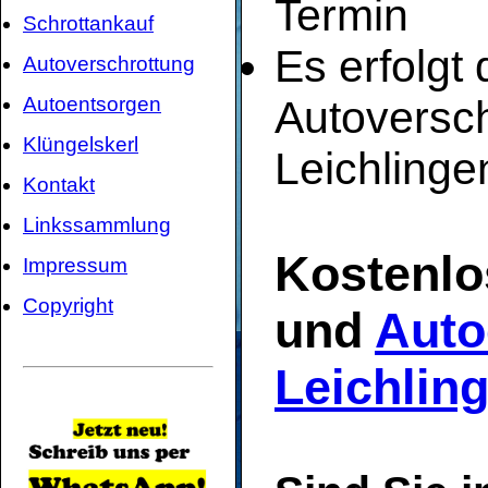
Termin
Schrottankauf
Es erfolgt
Autoverschrottung
Autoentsorgen
Autoversch
Klüngelskerl
Leichlinge
Kontakt
Linkssammlung
Kostenlo
Impressum
Copyright
und
Auto
Leichlin