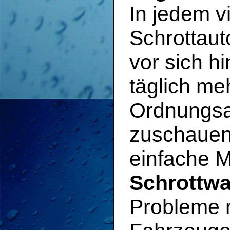
In jedem v
Schrottaut
vor sich h
täglich me
Ordnungsam
zuschauen.
einfache M
Schrottwa
Probleme m