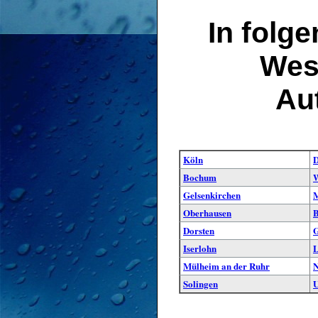
In folg
West
Au
Köln
D
Bochum
W
Gelsenkirchen
M
Oberhausen
B
Dorsten
G
Iserlohn
L
Mülheim an der Ruhr
N
Solingen