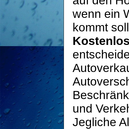
auf den Ho
wenn ein W
kommt soll
Kostenlos
entscheide
Autoverkau
Autoversch
Beschränk
und Verkeh
Jegliche A