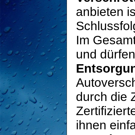
anbieten i
Schlussfol
Im Gesamt
und dürfe
Entsorgun
Autoversch
durch die 
Zertifizier
ihnen ein