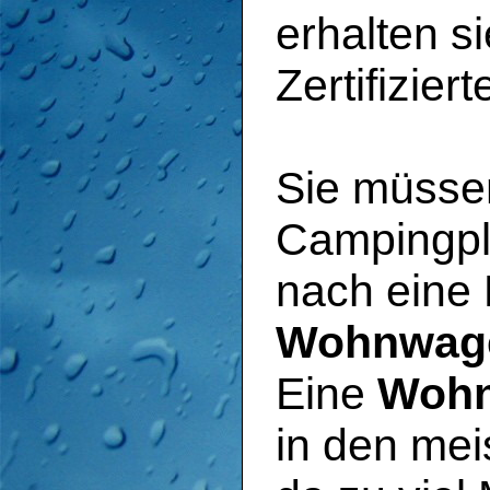
erhalten s
Zertifizier
Sie müsse
Campingpl
nach eine 
Wohnwage
Eine
Wohn
in den mei