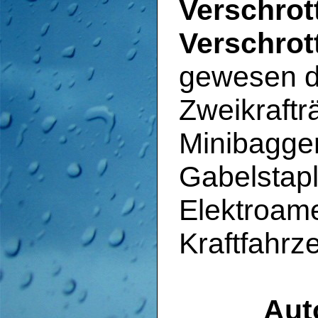
Verschrot
Verschrot
gewesen d
Zweikraftr
Minibagger
Gabelstap
Elektroame
Kraftfahrz
Aut