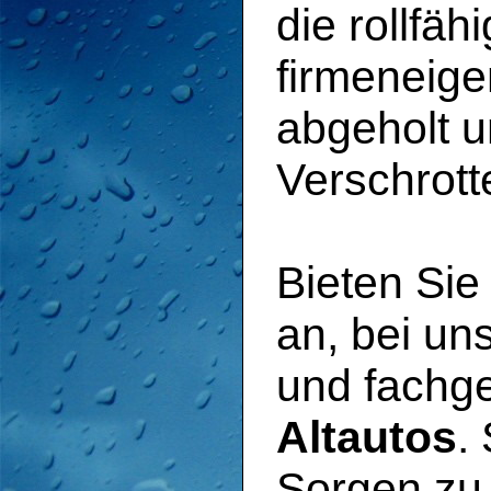
die rollfä
firmeneig
abgeholt 
Verschrott
Bieten Sie
an, bei u
und fachg
Altautos
.
Sorgen zu