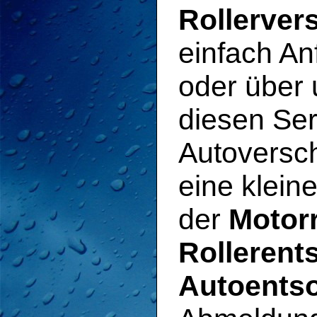
Rollerver
einfach An
oder über 
diesen Ser
Autoversch
eine klein
der
Motor
Rollerent
Autoents