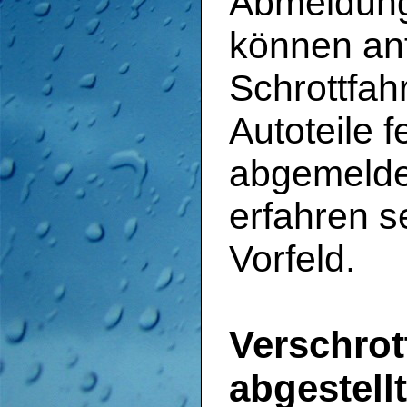
Abmeldung
können an
Schrottfah
Autoteile 
abgemelde
erfahren s
Vorfeld.
Verschro
abgestell