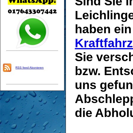
Sind Sie i
Leichling
haben ein
Kraftfahr
Sie versc
bzw. Ent
RSS feed Abonieren
uns gefun
Abschlep
die Abhol