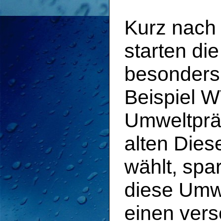
Kurz nach
starten di
besonders 
Beispiel W
Umweltpräm
alten Dies
wählt, spa
diese Umw
einen ver