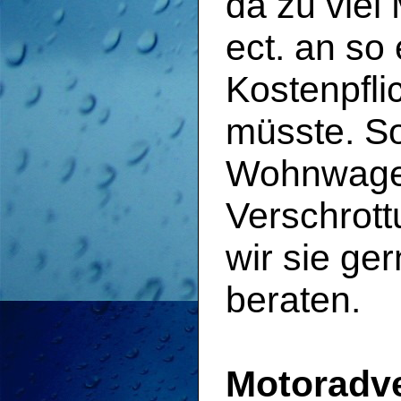
da zu viel 
ect. an s
Kostenpfli
müsste. Sol
Wohnwage
Verschrot
wir sie ge
beraten.
Motoradv