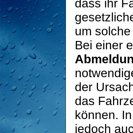
dass ihr 
gesetzlich
um solche
Bei einer 
Abmeldu
notwendig
der Ursach
das Fahrz
können. I
jedoch au