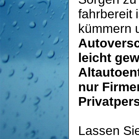
fahrbereit 
kümmern u
Autoversc
leicht ge
Altautoen
nur Firme
Privatper
Lassen Si