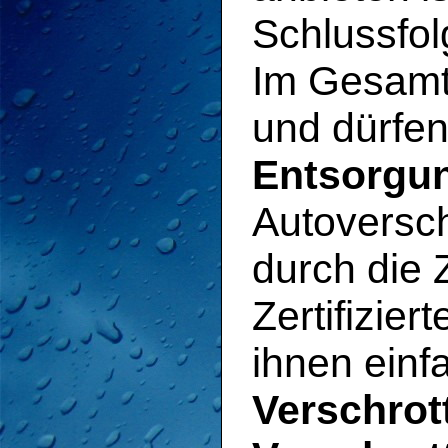
Schlussfol
Im Gesamt
und dürfe
Entsorgun
Autoversch
durch die 
Zertifizier
ihnen ein
Verschrot