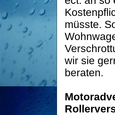
ect. an s
Kostenpfli
müsste. Sol
Wohnwage
Verschrot
wir sie ge
beraten.
Motoradv
Rollerver