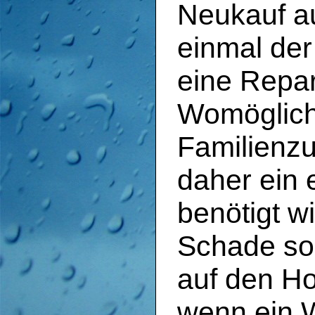
Neukauf a
einmal der
eine Repar
Womöglich 
Familien
daher ein
benötigt wi
Schade so 
auf den Ho
wenn ein W