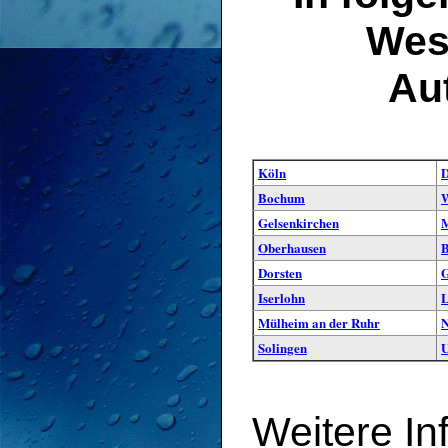
West
Au
Köln
D
Bochum
W
Gelsenkirchen
M
Oberhausen
B
Dorsten
G
Iserlohn
L
Mülheim an der Ruhr
N
Solingen
Weitere In