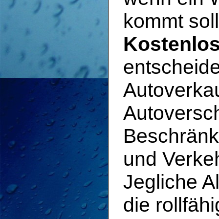
kommt soll
Kostenlos
entscheide
Autoverkau
Autoversch
Beschränk
und Verkeh
Jegliche A
die rollfä