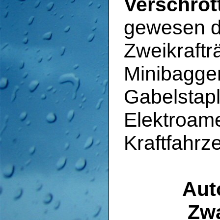
Verschrot
gewesen d
Zweikraftr
Minibagger
Gabelstap
Elektroame
Kraftfahrz
Aut
Zwa