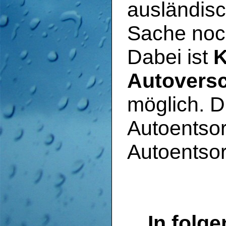
ausländis
Sache noch
Dabei ist
K
Autoversc
möglich. D
Autoentsor
Autoentsor
In folg