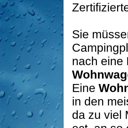
Zertifizier
Sie müsse
Campingpl
nach eine 
Wohnwage
Eine
Wohn
in den mei
da zu viel 