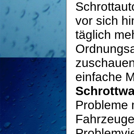
Schrottaut
vor sich h
täglich me
Ordnungsam
zuschauen.
einfache M
Schrottwa
Probleme m
Fahrzeugen
Problemvie