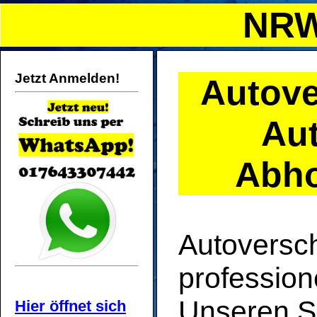
NRW
Jetzt Anmelden!
Autov
Au
Abho
Autoversch
profession
Unseren S
Hier öffnet sich