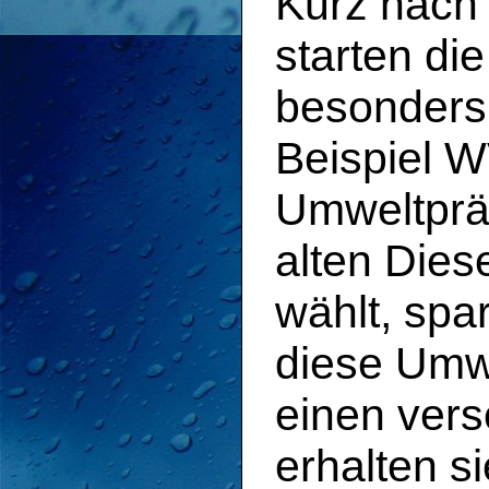
Kurz nach
starten di
besonders 
Beispiel W
Umweltpräm
alten Dies
wählt, spa
diese Umw
einen ver
erhalten s