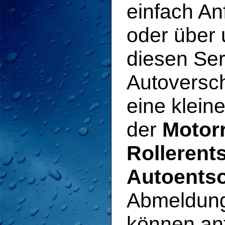
einfach An
oder über 
diesen Ser
Autoversch
eine klein
der
Motor
Rollerent
Autoents
Abmeldung
können an