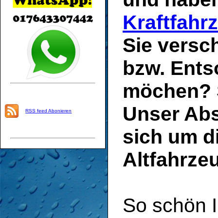
Kraftfahr
Sie versc
bzw. Ents
möchen? 
Unser Ab
RSS feed Abonieren
sich um d
Altfahrze
So schön 