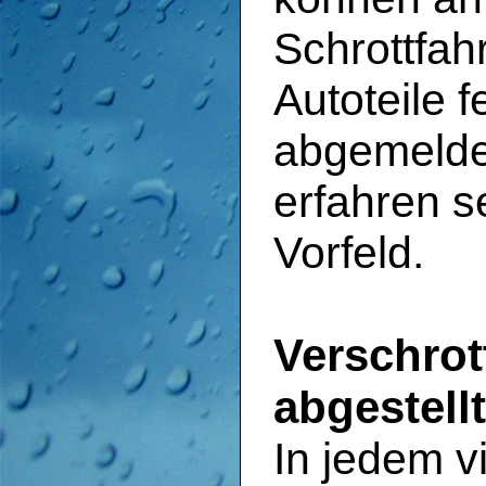
Schrottfah
Autoteile 
abgemelde
erfahren s
Vorfeld.
Verschro
abgestell
In jedem v