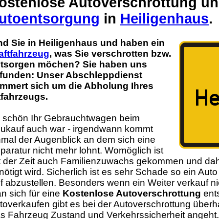
ostenlose Autoverschrottung u
utoentsorgung
in
Heiligenhaus
.
nd Sie in Heiligenhaus und haben ein
aftfahrzeug
, was Sie verschrotten bzw.
tsorgen möchen? Sie haben uns
funden: Unser Abschleppdienst
mmert sich um die Abholung Ihres
tfahrzeugs.
 schön Ihr Gebrauchtwagen beim
ukauf auch war - irgendwann kommt
nmal der Augenblick an dem sich eine
paratur nicht mehr lohnt. Womöglich ist
t der Zeit auch Familienzuwachs gekommen und dah
nötigt wird. Sicherlich ist es sehr Schade so ein Auto
f abzustellen. Besonders wenn ein Weiter verkauf ni
n sich für eine
Kostenlose Autoverschrottung
ents
toverkaufen gibt es bei der Autoverschrottung übe
s Fahrzeug Zustand und Verkehrssicherheit angeht.