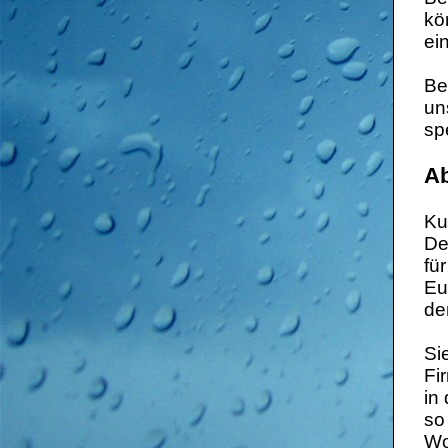
kö
ei
Be
un
spe
A
Ku
De
fü
Eu
de
Si
Fi
in
so
Wo