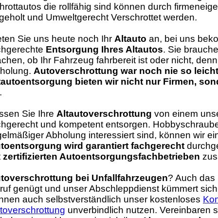
hrottautos die rollfähig sind können durch firmenei
geholt und Umweltgerecht Verschrottet werden.
eten Sie uns heute noch Ihr
Altauto
an, bei uns bek
chgerechte
Entsorgung Ihres Altautos
. Sie brauch
chen, ob Ihr Fahrzeug fahrbereit ist oder nicht, de
holung.
Autoverschrottung war noch nie so leic
tautoentsorgung bieten wir nicht nur Firmen, so
.
ssen Sie Ihre
Altautoverschrottung
von einem unser
chgerecht und kompetent entsorgen. Hobbyschrauber
gelmäßiger Abholung interessiert sind, können wir ei
toentsorgung wird garantiert fachgerecht
durchge
t
zertifizierten Autoentsorgungsfachbetrieben
zus
toverschrottung bei Unfallfahrzeugen
? Auch das i
ruf genügt und unser Abschleppdienst kümmert sich
nnen auch selbstverständlich unser kostenloses
Kon
toverschrottung
unverbindlich nutzen. Vereinbaren s