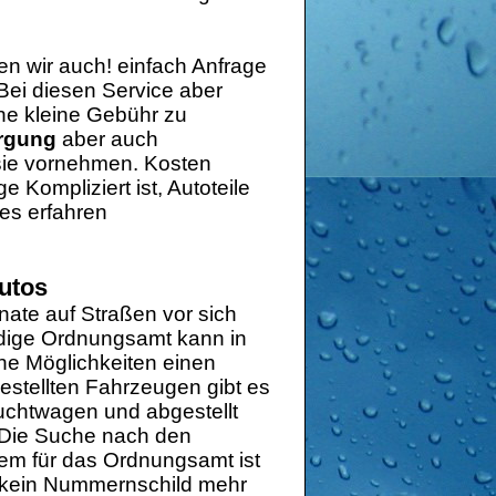
en wir auch! einfach Anfrage
 Bei diesen Service aber
ine kleine Gebühr zu
orgung
aber auch
sie vornehmen. Kosten
Kompliziert ist, Autoteile
es erfahren
autos
nate auf Straßen vor sich
ndige Ordnungsamt kann in
che Möglichkeiten einen
gestellten Fahrzeugen gibt es
auchtwagen und abgestellt
. Die Suche nach den
blem für das Ordnungsamt ist
o kein Nummernschild mehr