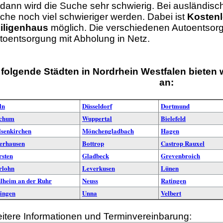
t dann wird die Suche sehr schwierig. Bei ausländi
che noch viel schwieriger werden. Dabei ist
Kostenl
iligenhaus
möglich. Die verschiedenen Autoentsorge
toentsorgung mit Abholung in Netz.
 folgende Städten in Nordrhein Westfalen bieten 
an:
ln
Düsseldorf
Dortmund
chum
Wuppertal
Bielefeld
lsenkirchen
Mönchengladbach
Hagen
erhausen
Bottrop
Castrop Rauxel
rsten
Gladbeck
Grevenbroich
rlohn
Leverkusen
Lünen
lheim an der Ruhr
Neuss
Ratingen
lingen
Unna
Velbert
itere Informationen und Terminvereinbarung: