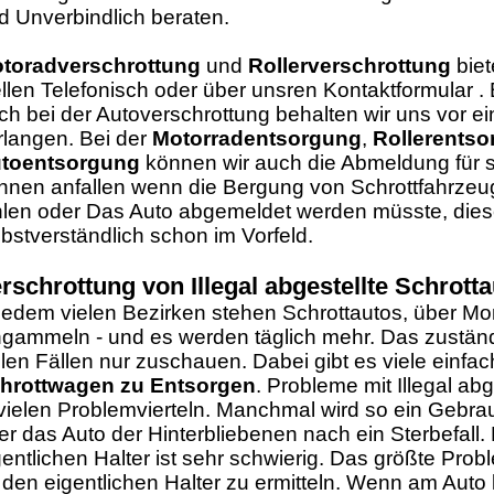
d Unverbindlich beraten.
toradverschrottung
und
Rollerverschrottung
biet
ellen Telefonisch oder über unsren Kontaktformular .
ch bei der Autoverschrottung behalten wir uns vor e
rlangen. Bei der
Motorradentsorgung
,
Rollerents
toentsorgung
können wir auch die Abmeldung für 
nnen anfallen wenn die Bergung von Schrottfahrzeuge 
hlen oder Das Auto abgemeldet werden müsste, dies
lbstverständlich schon im Vorfeld.
rschrottung von
Illegal abgestellte Schrott
 jedem vielen Bezirken stehen Schrottautos, über Mo
ngammeln - und es werden täglich mehr. Das zustä
elen Fällen nur zuschauen. Dabei gibt es viele einfa
hrottwagen zu Entsorgen
. Probleme mit Illegal ab
 vielen Problemvierteln. Manchmal wird so ein Gebr
er das Auto der Hinterbliebenen nach ein Sterbefall
gentlichen Halter ist sehr schwierig. Das größte Pro
 den eigentlichen Halter zu ermitteln. Wenn am Aut