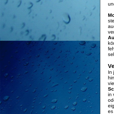
un
Mo
st
au
ve
Au
kö
fe
se
Ve
In
hi
vi
Sc
in
od
ei
es