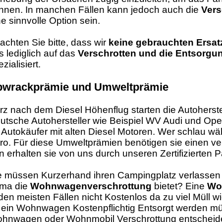
nnen. In manchen Fällen kann jedoch auch die
Vers
ne sinnvolle Option sein.
achten Sie bitte, dass wir
keine gebrauchten Ersatz
s lediglich auf das
Verschrotten und die Entsorg
zialisiert.
bwrackprämie und Umweltprämie
rz nach dem Diesel Höhenflug starten die Autoherst
utsche Autohersteller wie Beispiel WV Audi und Ope
r Autokäufer mit alten Diesel Motoren. Wer schlau wäh
ro. Für diese Umweltprämien benötigen sie einen v
n erhalten sie von uns durch unseren Zertifizierten P
e müssen Kurzerhand ihren Campingplatz verlassen
rma die
Wohnwagenverschrottung
bietet? Eine
Wo
 den meisten Fällen nicht Kostenlos da zu viel Müll wi
 ein Wohnwagen Kostenpflichtig Entsorgt werden müsst
hnwagen oder Wohnmobil Verschrottung entscheide