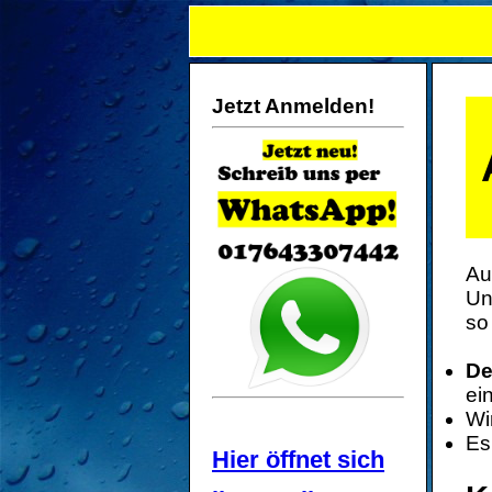
Jetzt Anmelden!
Au
Un
so
De
ei
Wi
Es
Hier öffnet sich