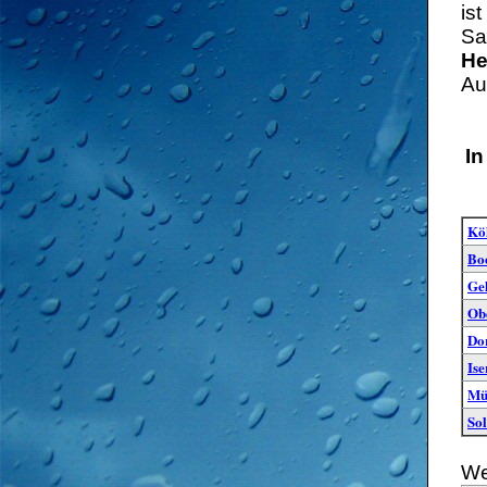
is
Sa
He
Au
In
Kö
Bo
Ge
Ob
Do
Ise
Mü
So
We