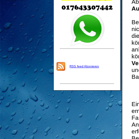
Ab
Au
Be
ni
di
kö
an
kö
Ve
RSS feed Abonieren
un
Ba
Ei
er
Fa
An
er
Be