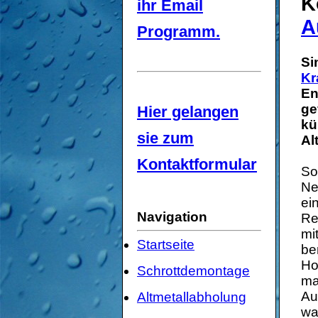
K
ihr Email
A
Programm.
Si
Kr
En
ge
Hier gelangen
kü
sie zum
Al
Kontaktformular
So
Ne
ei
Navigation
Re
mi
Startseite
be
Ho
Schrottdemontage
ma
Au
Altmetallabholung
wa