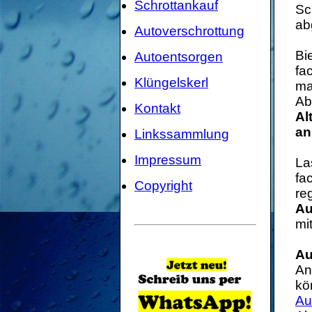
Schrottankauf
Sc
ab
Autoverschrottung
Bi
Autoentsorgen
fa
Klüngelskerl
ma
Ab
Kontakt
Al
an
Linkssammlung
Impressum
La
fa
Copyright
re
Au
mi
Au
An
kö
Au