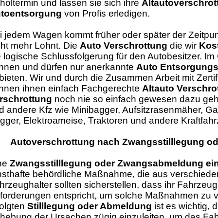
holtermin und lassen sie sich ihre
Altautoverschrot
toentsorgung
von Profis erledigen.
i jedem Wagen kommt früher oder später der Zeitpun
cht mehr Lohnt. Die
Auto Verschrottung
die wir
Kos
e logische Schlussfolgerung für den Autobesitzer. 
nnen und dürfen nur anerkannte
Auto Entsorgungs
bieten. Wir und durch die Zusammen Arbeit mit Zertif
nnen ihnen einfach Fachgerechte
Altauto Verschro
rschrottung
noch nie so einfach gewesen dazu geh
d andere Kfz wie Minibagger, Aufsitzrasenmäher, G
gger, Elektroameise, Traktoren und andere Kraftfah
Autoverschrottung nach Zwangsstilllegung 
ne
Zwangsstilllegung oder Zwangsabmeldung ei
nsthafte behördliche Maßnahme, die aus verschiede
hrzeughalter sollten sicherstellen, dass ihr Fahrzeu
forderungen entspricht, um solche Maßnahmen zu v
folgten
Stilllegung oder Abmeldung
ist es wichtig, 
hebung der Ursachen zügig einzuleiten, um das Fa