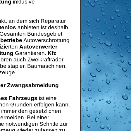
tung
inklusive
kt, an dem sich Reparatur
tenlos
anbieten ist deshalb
Im Gesamten Bundesgebiet
betriebe
Autoverschrottung
izierten
Autoverwerter
ttung
Garantieren.
Kfz
ören auch Zweikrafträder
abelstapler, Baumaschinen,
rzeuge.
oder Zwangsabmeldung
nes Fahrzeugs
ist eine
nen Gründen erfolgen kann.
g immer den gesetzlichen
ermeiden. Bei einer
die notwendigen Schritte zur
hrzeug wieder zulassen zu