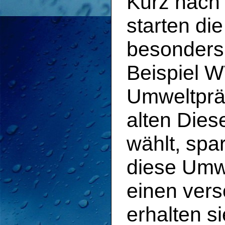
Kurz nach
starten di
besonders 
Beispiel W
Umweltpräm
alten Dies
wählt, spa
diese Umw
einen ver
erhalten s