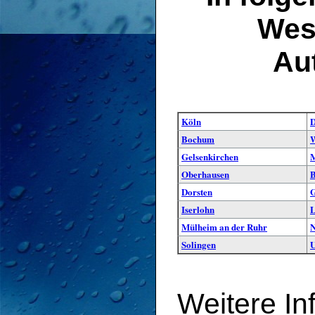
West
Au
Köln
D
Bochum
W
Gelsenkirchen
M
Oberhausen
B
Dorsten
G
Iserlohn
L
Mülheim an der Ruhr
N
Solingen
Weitere In