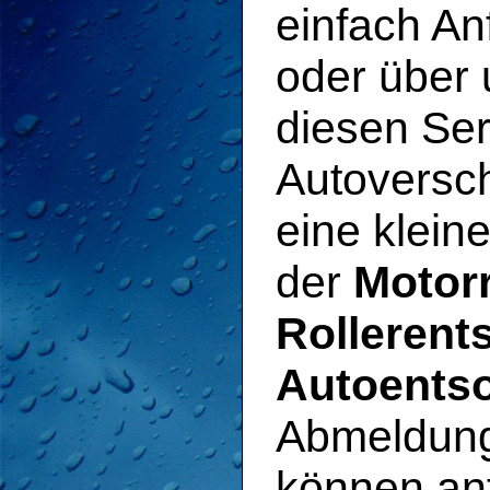
einfach An
oder über 
diesen Ser
Autoversch
eine klein
der
Motor
Rollerent
Autoents
Abmeldung
können an