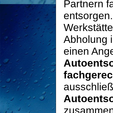
Partnern 
entsorgen
Werkstätte
Abholung i
einen Ange
Autoentso
fachgerec
ausschließ
Autoents
zusammena