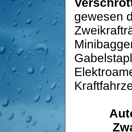
Verschrot
gewesen d
Zweikraftr
Minibagger
Gabelstap
Elektroame
Kraftfahrz
Aut
Zwa