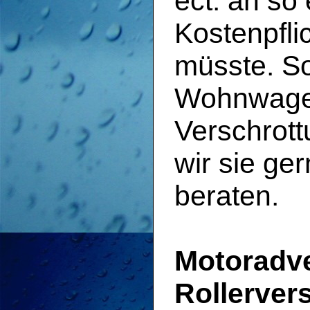
ect. an s
Kostenpfli
müsste. Sol
Wohnwage
Verschrot
wir sie ge
beraten.
Motoradv
Rollerver