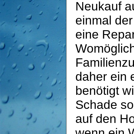
Neukauf a
einmal der
eine Repar
Womöglich 
Familien
daher ein
benötigt wi
Schade so 
auf den Ho
wenn ein W