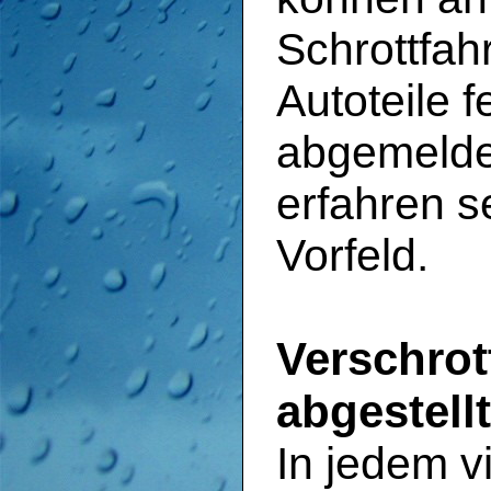
Schrottfah
Autoteile 
abgemelde
erfahren s
Vorfeld.
Verschro
abgestell
In jedem v