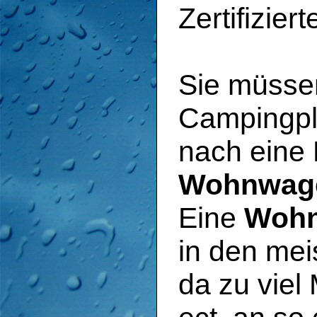
Zertifizier
Sie müsse
Campingpl
nach eine 
Wohnwage
Eine
Wohn
in den mei
da zu viel 