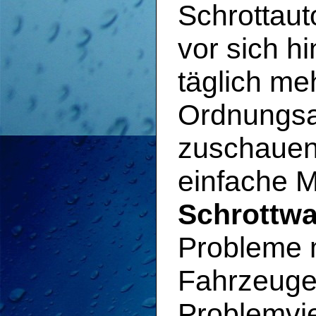
Schrottaut
vor sich h
täglich me
Ordnungsam
zuschauen.
einfache M
Schrottwa
Probleme m
Fahrzeugen
Problemvie