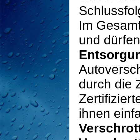
Schlussfol
Im Gesamt
und dürfe
Entsorgun
Autoversch
durch die 
Zertifizier
ihnen ein
Verschrot