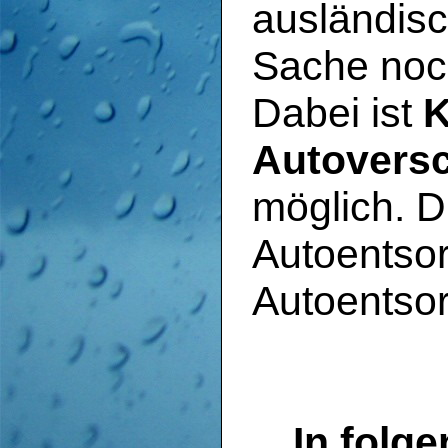
ausländis
Sache noch
Dabei ist
K
Autoversc
möglich. D
Autoentsor
Autoentsor
In folg