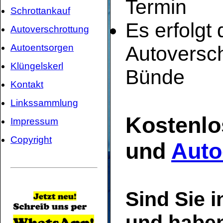
Termin
Schrottankauf
Es erfolgt
Autoverschrottung
Autoentsorgen
Autoversch
Klüngelskerl
Bünde
Kontakt
Linkssammlung
Kostenlo
Impressum
Copyright
und
Auto
Sind Sie 
und haben