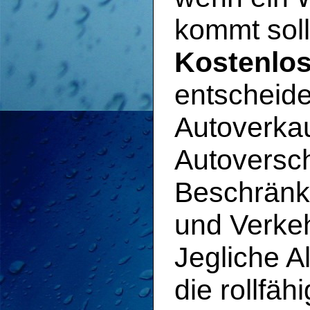
kommt soll
Kostenlos
entscheide
Autoverkau
Autoversch
Beschränk
und Verkeh
Jegliche A
die rollfä