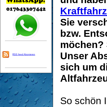
Kraftfahr
Sie versc
bzw. Ents
möchen? 
Unser Ab
RSS feed Abonieren
sich um d
Altfahrze
So schön 