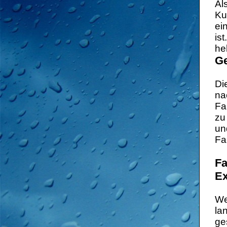
Al
Ku
ei
is
he
Ge
Di
na
Fa
zu
un
Fa
Fa
Ex
We
la
ge