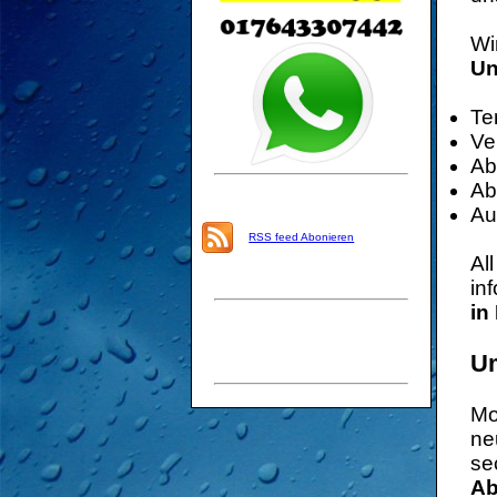
Wi
Un
Te
Ve
Ab
Ab
Au
RSS feed Abonieren
Al
in
in
Um
Mo
ne
se
Ab