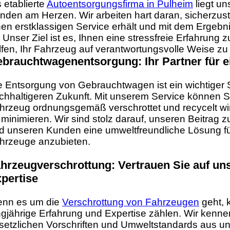
s etablierte
Autoentsorgungsfirma in Pulheim
liegt un
nden am Herzen. Wir arbeiten hart daran, sicherzust
nen erstklassigen Service erhält und mit dem Ergebni
t. Unser Ziel ist es, Ihnen eine stressfreie Erfahrung
lfen, Ihr Fahrzeug auf verantwortungsvolle Weise zu
brauchtwagenentsorgung: Ihr Partner für e
e Entsorgung von Gebrauchtwagen ist ein wichtiger Sc
chhaltigeren Zukunft. Mit unserem Service können Sie
hrzeug ordnungsgemäß verschrottet und recycelt wi
 minimieren. Wir sind stolz darauf, unseren Beitrag 
d unseren Kunden eine umweltfreundliche Lösung für
hrzeuge anzubieten.
hrzeugverschrottung: Vertrauen Sie auf un
pertise
nn es um die
Verschrottung von Fahrzeugen
geht, 
ngjährige Erfahrung und Expertise zählen. Wir kenne
setzlichen Vorschriften und Umweltstandards aus und