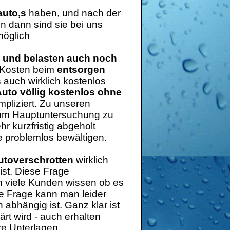
auto,s
haben, und nach der
n dann sind sie bei uns
möglich
n und belasten auch noch
 Kosten beim
entsorgen
s auch wirklich kostenlos
uto völlig kostenlos ohne
pliziert. Zu unseren
h um Hauptuntersuchung zu
 kurzfristig abgeholt
 problemlos bewältigen.
utoverschrotten
wirklich
ist. Diese Frage
n viele Kunden wissen ob es
se Frage kann man leider
abhängig ist. Ganz klar ist
rt wird - auch erhalten
re Unterlagen.