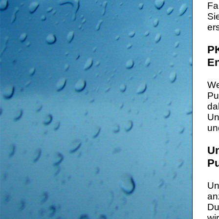
Fa
Si
er
PK
E
We
Pu
da
Un
un
Um
P
Un
an
Du
wi