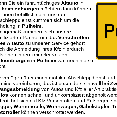
nn Sie ein fahruntüchtiges
Altauto
in
lheim entsorgen
möchten dann können
r ihnen behilflich sein, unserer
schleppdienst kümmert sich um die
holung in
Pulheim
.
chgemäß kümmern sich unsere
rtifizierten Partner um das
Verschrotten
res Altauto
zu unseren Service gehört
ch die Abmeldung ihres
Kfz
hierdurch
tstehen ihnen keinerlei Kosten,
toentsorgen in Pulheim
war noch nie so
cht
r verfügen über einen mobilen Abschleppdienst und 
rmine vereinbaren, das ist besonders sinnvoll bei
Zw
angsabmeldung
von Autos und Kfz aller Art prakti
tos
können schnell und unkompliziert abgeholt w
hrott hat sich auf Kfz Verschrotten und Entsorgen spe
gger, Wohnmobile, Wohnwagen, Gabelstapler, Tr
torroller
können verschrottet werden.