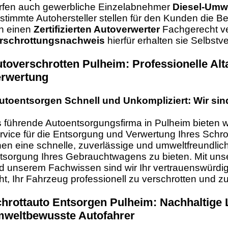
rfen auch gewerbliche Einzelabnehmer
Diesel-Umw
stimmte Autohersteller stellen für den Kunden die B
n einen
Zertifizierten Autoverwerter
Fachgerecht ver
rschrottungsnachweis
hierfür erhalten sie Selbstv
toverschrotten Pulheim: Professionelle Al
rwertung
utoentsorgen Schnell und Unkompliziert: Wir sin
s führende Autoentsorgungsfirma in Pulheim bieten 
rvice für die Entsorgung und Verwertung Ihres Schrott
nen eine schnelle, zuverlässige und umweltfreundlic
tsorgung Ihres Gebrauchtwagens zu bieten. Mit unse
d unserem Fachwissen sind wir Ihr vertrauenswürdi
ht, Ihr Fahrzeug professionell zu verschrotten und z
hrottauto Entsorgen Pulheim: Nachhaltige 
weltbewusste Autofahrer