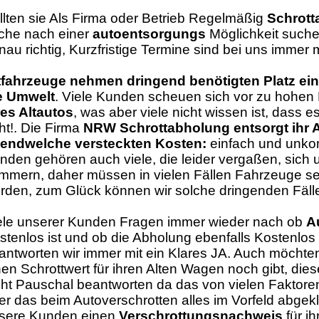
llten sie Als Firma oder Betrieb Regelmäßig
Schrott
che nach einer
autoentsorgungs
Möglichkeit suche
nau richtig, Kurzfristige Termine sind bei uns immer 
tfahrzeuge nehmen dringend benötigten Platz ei
e Umwelt
. Viele Kunden scheuen sich vor zu hohen
res Altautos
, was aber viele nicht wissen ist, dass e
ht!. Die Firma
NRW Schrottabholung entsorgt ihr A
gendwelche versteckten Kosten:
einfach und unkom
nden gehören auch viele, die leider vergaßen, sic
mmern, daher müssen in vielen Fällen Fahrzeuge sehr
rden, zum Glück können wir solche dringenden Fälle
ele unserer Kunden Fragen immer wieder nach ob
A
stenlos ist und ob die Abholung ebenfalls Kostenlos 
antworten wir immer mit ein Klares JA. Auch möchte
nen Schrottwert für ihren Alten Wagen noch gibt, die
cht Pauschal beantworten da das von vielen Faktoren 
er das beim Autoverschrotten alles im Vorfeld abgeklä
sere Kunden einen
Verschrottungsnachweis
für ih