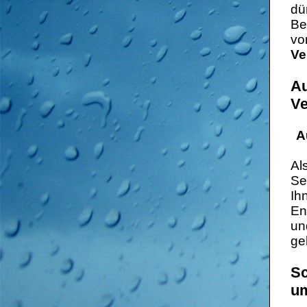
dü
Be
vo
Ve
Au
Ve
A
Al
Se
Ih
En
un
ge
Sc
um