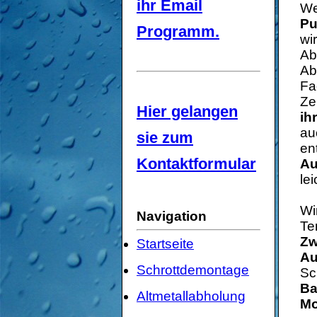
ihr Email
We
Pu
Programm.
wi
Ab
Ab
Fa
Ze
Hier gelangen
ih
au
sie zum
en
Kontaktformular
Au
lei
Wi
Navigation
Te
Zw
Startseite
Au
Schrottdemontage
Sc
Ba
Altmetallabholung
Mo