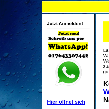
Jetzt Anmelden!
La
Wa
Wa
zu
ga
K
W
N
Hier öffnet sich