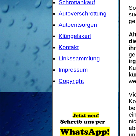
Schrottankauf
So
Autoverschrottung
su
ge
Autoentsorgen
Al
Klüngelskerl
di
Kontakt
ih
ge
Linkssammlung
ir
Ku
Impressum
kü
Copyright
we
Vi
Ko
be
ei
ni
ab
un