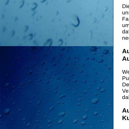
Di
un
Fa
um
da
ne
Au
Au
We
Pu
De
Ve
da
Au
Ku