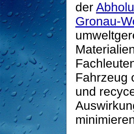
der
Abholu
Gronau-We
umweltger
Materialie
Fachleuten
Fahrzeug 
und recyce
Auswirkun
minimieren