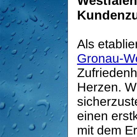
Westfalen
Kundenzu
Als etablie
Gronau-We
Zufrieden
Herzen. Wi
sicherzust
einen erst
mit dem Er