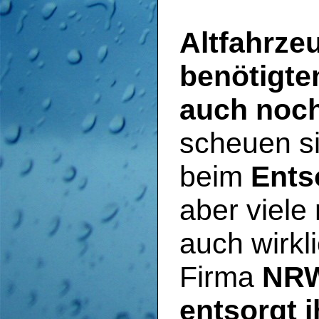
Altfahrze
benötigte
auch noch
scheuen s
beim
Ents
aber viele 
auch wirkl
Firma
NRW
entsorgt i