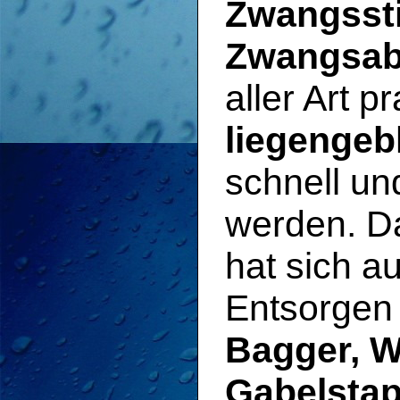
Zwangssti
Zwangsa
aller Art p
liegengeb
schnell un
werden. D
hat sich a
Entsorgen 
Bagger, 
Gabelstap