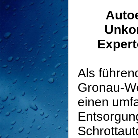
Auto
Unkom
Expert
Als führen
Gronau-Wes
einen umfa
Entsorgun
Schrottauto