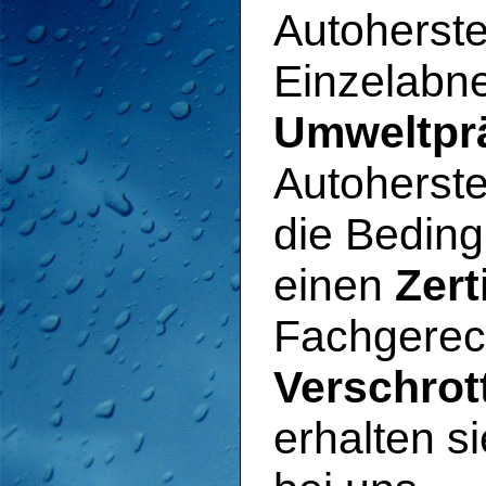
Autoherste
Einzelab
Umweltpr
Autoherste
die Beding
einen
Zert
Fachgerech
Verschro
erhalten s