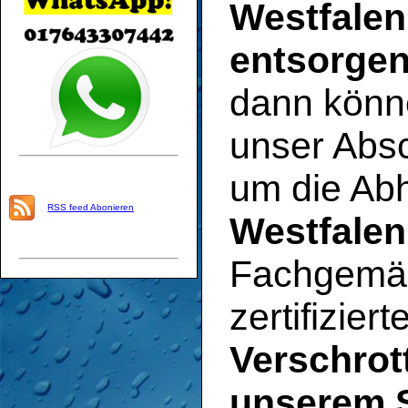
Westfalen
entsorge
dann könne
unser Abs
um die Ab
RSS feed Abonieren
Westfalen
Fachgemäß
zertifizier
Verschrott
unserem S