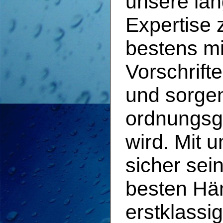
unsere lan
Expertise 
bestens mi
Vorschrif
und sorgen
ordnungsg
wird. Mit 
sicher sei
besten Hän
erstklassi