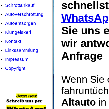
schnells
Schrottankauf
Autoverschrottung
WhatsAp
Autoentsorgen
Sie uns e
Klüngelskerl
wir antwo
Kontakt
Linkssammlung
Anfrage
Impressum
Copyright
Wenn Sie 
fahruntüch
Altauto
in