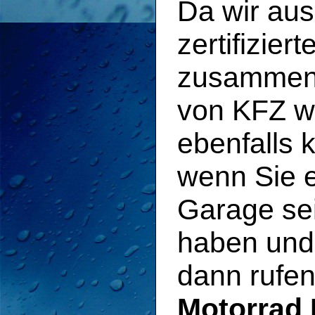
Da wir aus
zertifizier
zusammena
von KFZ wi
ebenfalls 
wenn Sie e
Garage sei
haben und 
dann rufen 
Motorrad 