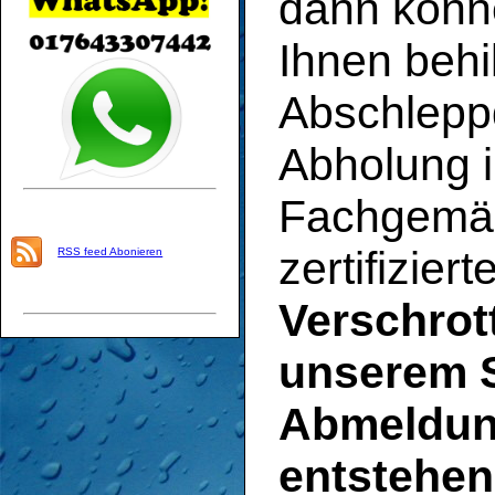
dann könn
Ihnen behil
Abschlepp
Abholung 
Fachgemäß
zertifizier
RSS feed Abonieren
Verschrott
unserem S
Abmeldung
entstehen