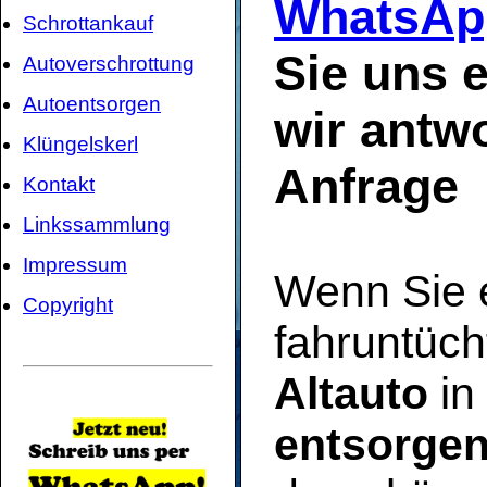
WhatsAp
Schrottankauf
Sie uns e
Autoverschrottung
Autoentsorgen
wir antwo
Klüngelskerl
Anfrage
Kontakt
Linkssammlung
Impressum
Wenn Sie 
Copyright
fahruntüch
Altauto
in
entsorge