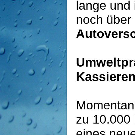
lange und 
noch über
Autoversc
Umweltpr
Kassiere
Momentan b
zu 10.000 
eines neue