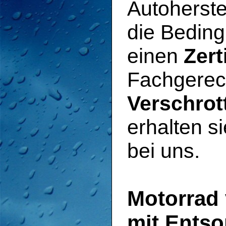
Autoherste
die Beding
einen
Zert
Fachgerech
Verschro
erhalten s
bei uns.
Motorrad 
mit Ents