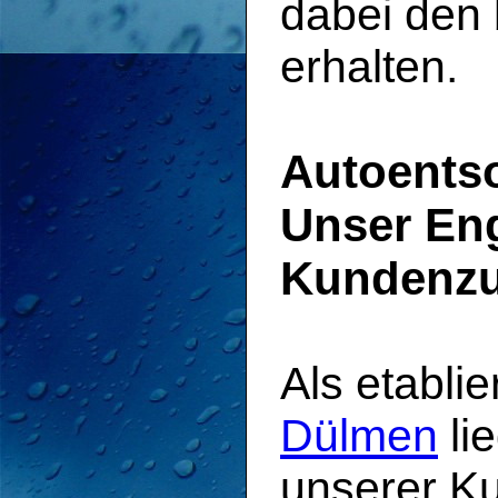
dabei den 
erhalten.
Autoents
Unser En
Kundenzu
Als etablie
Dülmen
lie
unserer K