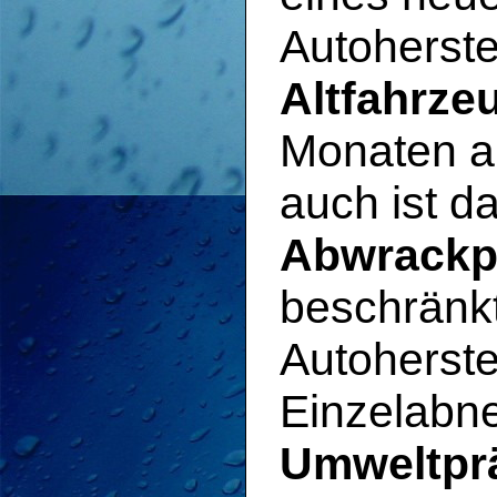
Autoherste
Altfahrze
Monaten au
auch ist d
Abwrackp
beschränkt
Autoherste
Einzelab
Umweltpr