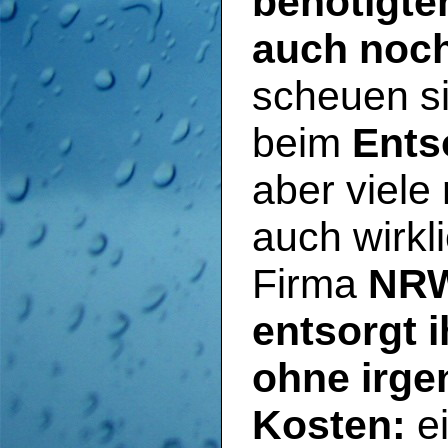
benötigte
auch noch
scheuen s
beim
Ents
aber viele 
auch wirkl
Firma
NRW
entsorgt i
ohne irge
Kosten:
ei