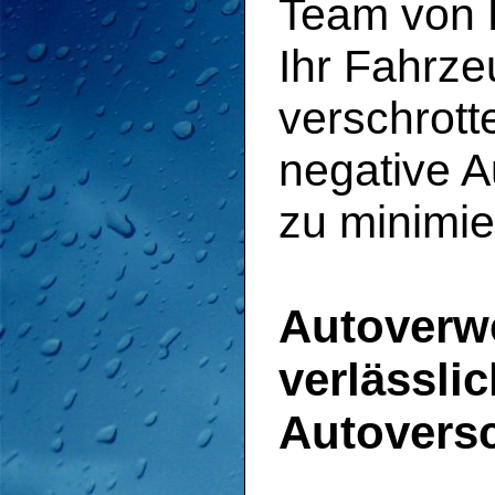
Team von F
Ihr Fahrz
verschrott
negative 
zu minimie
Autoverwe
verlässli
Autoversc