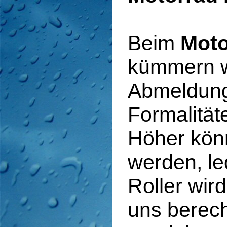
Beim
Moto
kümmern wi
Abmeldung
Formalität
Höher kön
werden, le
Roller wir
uns berech