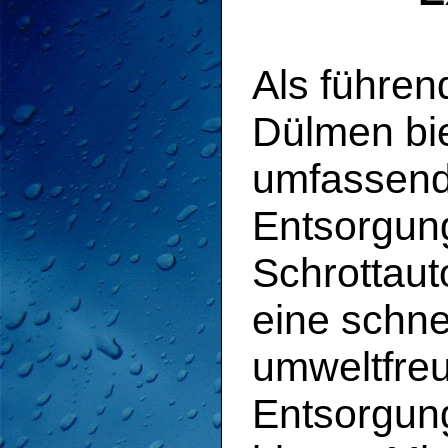
Als führen
Dülmen bie
umfassende
Entsorgun
Schrottauto
eine schne
umweltfreu
Entsorgun