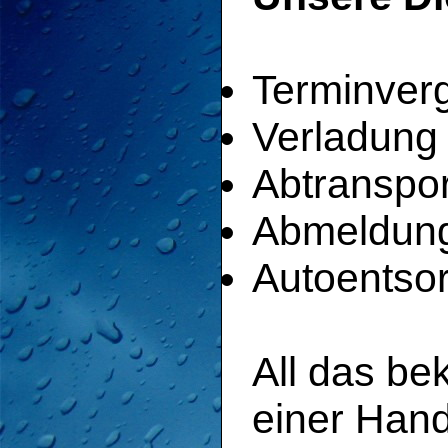
Terminver
Verladung
Abtranspor
Abmeldung
Autoentso
All das b
einer Hand