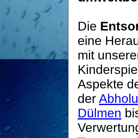
Die
Entso
eine Herau
mit unsere
Kinderspie
Aspekte d
der
Abholu
Dülmen
bi
Verwertung