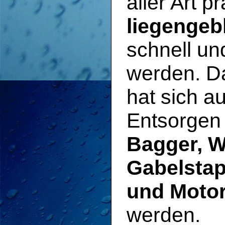
aller Art p
liegengeb
schnell un
werden. D
hat sich a
Entsorgen 
Bagger, 
Gabelstap
und Motor
werden.