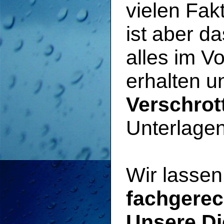
vielen Fak
ist aber d
alles im Vo
erhalten 
Verschro
Unterlagen
Wir lasse
fachgerec
Unsere Di