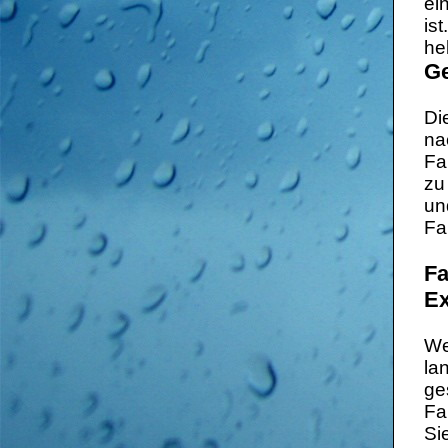
ei
is
he
Ge
Di
na
Fa
zu
un
Fa
Fa
Ex
We
la
ge
Fa
Si