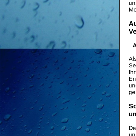
un
Mo
Au
Ve
A
Al
Se
Ih
En
un
ge
Sc
um
Di
un