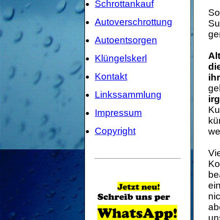
Schrottankauf
So
Autoverschrottung
Su
ge
Autoentsorgen
Al
Klüngelskerl
di
Kontakt
ih
ge
Linkssammlung
ir
Ku
Impressum
kü
Copyright
we
Vi
Ko
be
ei
ni
ab
un