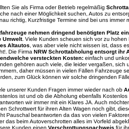
llten Sie als Firma oder Betrieb regelmäßig
Schrott
che nach einer Möglichkeit suchen, Autos zu entsor
nau richtig, Kurzfristige Termine sind bei uns immer 
tfahrzeuge nehmen dringend benötigten Platz ei
e Umwelt
. Viele Kunden scheuen sich vor zu hohen
res Altautos
, was aber viele nicht wissen ist, dass e
ht!. Die Firma
NRW Schrottabholung entsorgt ihr A
gendwelche versteckten Kosten:
einfach und unkom
nden gehören auch viele, die leider vergaßen, sic
mmern, daher müssen in vielen Fällen Fahrzeuge sehr
rden, zum Glück können wir solche dringenden Fälle
ele unserer Kunden Fragen immer wieder nach ob
A
stenlos ist und ob die Abholung ebenfalls Kostenlos 
antworten wir immer mit ein Klares JA. Auch möchte
nen Schrottwert für ihren Alten Wagen noch gibt, die
cht Pauschal beantworten da das von vielen Faktoren 
er das beim Autoverschrotten alles im Vorfeld abgeklä
sere Kunden einen
Verschrottungsnachweis
für ih