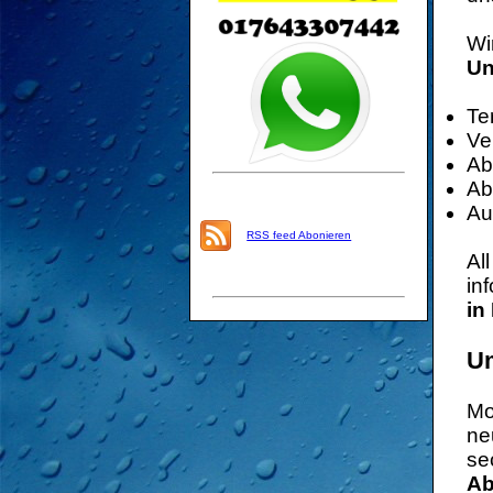
Wi
Un
Te
Ve
Ab
Ab
Au
RSS feed Abonieren
Al
in
in
Um
Mo
ne
se
Ab