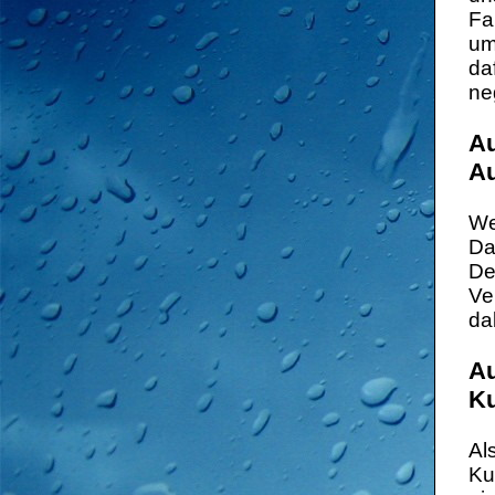
Fa
um
da
ne
Au
Au
We
Da
De
Ve
da
Au
Ku
Al
Ku