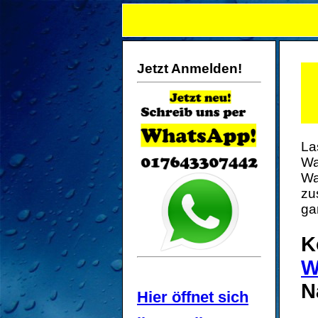
Jetzt Anmelden!
La
Wa
Wa
zu
ga
K
W
N
Hier öffnet sich