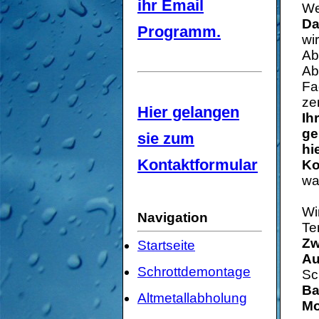
ihr Email
We
Da
Programm.
wi
Ab
Ab
Fa
ze
Hier gelangen
Ih
ge
sie zum
hi
Kontaktformular
Ko
wa
Wi
Navigation
Te
Zw
Startseite
Au
Schrottdemontage
Sc
Ba
Altmetallabholung
Mo