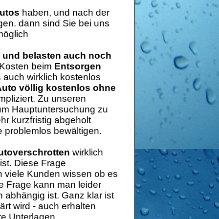
autos
haben, und nach der
gen. dann sind Sie bei uns
möglich
n und belasten auch noch
 Kosten beim
Entsorgen
s auch wirklich kostenlos
uto völlig kostenlos ohne
pliziert. Zu unseren
h um Hauptuntersuchung zu
 kurzfristig abgeholt
 problemlos bewältigen.
utoverschrotten
wirklich
ist. Diese Frage
n viele Kunden wissen ob es
se Frage kann man leider
abhängig ist. Ganz klar ist
rt wird - auch erhalten
re Unterlagen.