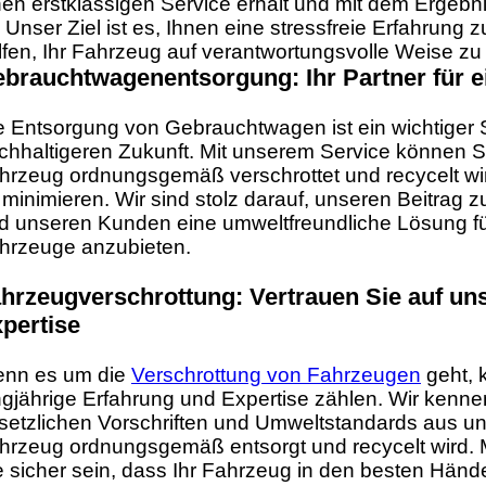
nen erstklassigen Service erhält und mit dem Ergebni
t. Unser Ziel ist es, Ihnen eine stressfreie Erfahrung
lfen, Ihr Fahrzeug auf verantwortungsvolle Weise zu
brauchtwagenentsorgung: Ihr Partner für e
e Entsorgung von Gebrauchtwagen ist ein wichtiger Sc
chhaltigeren Zukunft. Mit unserem Service können Sie
hrzeug ordnungsgemäß verschrottet und recycelt wi
 minimieren. Wir sind stolz darauf, unseren Beitrag 
d unseren Kunden eine umweltfreundliche Lösung für
hrzeuge anzubieten.
hrzeugverschrottung: Vertrauen Sie auf un
pertise
nn es um die
Verschrottung von Fahrzeugen
geht, 
ngjährige Erfahrung und Expertise zählen. Wir kenne
setzlichen Vorschriften und Umweltstandards aus und
hrzeug ordnungsgemäß entsorgt und recycelt wird. 
e sicher sein, dass Ihr Fahrzeug in den besten Hände