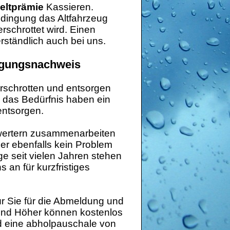
eltprämie
Kassieren.
edingung das Altfahrzeug
schrottet wird. Einen
erständlich auch bei uns.
orgungsnachweis
erschrotten und entsorgen
h das Bedürfnis haben ein
entsorgen.
erwertern zusammenarbeiten
ler ebenfalls kein Problem
ge seit vielen Jahren stehen
 an für kurzfristiges
r Sie für die Abmeldung und
 und Höher können kostenlos
rd eine abholpauschale von