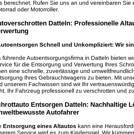
s berechnet. Rufen Sie uns an und vereinbaren Sie e
torrad oder Motorroller.
toverschrotten Datteln: Professionelle Alt
rwertung
utoentsorgen Schnell und Unkompliziert: Wir sind
s führende Autoentsorgungsfirma in Datteln bieten 
rvice für die Entsorgung und Verwertung Ihres Schrott
nen eine schnelle, zuverlässige und umweltfreundlic
tsorgung Ihres Gebrauchtwagens zu bieten. Mit unse
d unserem Fachwissen sind wir Ihr vertrauenswürdi
ht, Ihr Fahrzeug professionell zu verschrotten und z
hrottauto Entsorgen Datteln: Nachhaltige 
weltbewusste Autofahrer
e
Entsorgung eines Altautos
kann eine Herausforde
serem Service wird es zum Kinderspiel. Wir kümmer