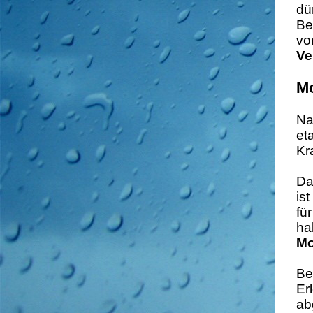
dü
Be
vo
Ve
Mo
Na
et
Kr
Da
is
fü
ha
Mo
B
Er
ab