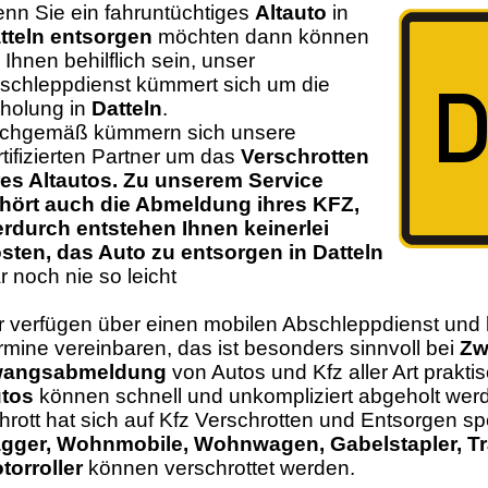
nn Sie ein fahruntüchtiges
Altauto
in
tteln entsorgen
möchten dann können
r Ihnen behilflich sein, unser
schleppdienst kümmert sich um die
holung in
Datteln
.
chgemäß kümmern sich unsere
rtifizierten Partner um das
Verschrotten
res Altautos. Zu unserem Service
hört auch die Abmeldung ihres KFZ,
erdurch entstehen Ihnen keinerlei
sten, das Auto zu entsorgen in Datteln
r noch nie so leicht
r verfügen über einen mobilen Abschleppdienst und 
rmine vereinbaren, das ist besonders sinnvoll bei
Zw
angsabmeldung
von Autos und Kfz aller Art prakti
tos
können schnell und unkompliziert abgeholt w
hrott hat sich auf Kfz Verschrotten und Entsorgen spe
gger, Wohnmobile, Wohnwagen, Gabelstapler, Tr
torroller
können verschrottet werden.