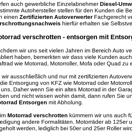
rfen auch gewerbliche Einzelabnehmer
Diesel-Umw
stimmte Autohersteller stellen für den Kunden die B
n einen
Zertifizierten Autoverwerter
Fachgerecht ver
rschrottungsnachweis
hierfür erhalten sie Selbstv
torrad verschrotten - entsorgen mit Ents
chdem wir uns seit vielen Jahren im Bereich Auto v
abliert haben, bemerkten wir dass viele Kunden auc
aftrad wie Motorrad, Motorroller, Mofa oder Quad zu 
 wir ausschließlich und nur mit zertifizierten Autov
t die Entsorgung von KFZ wie Motorrad oder Motorrol
r uns. Daher wenn Sie ein altes Motorrad in der Gara
ben und nicht wissen wohin damit, dann rufen Sie uns
torrad Entsorgen
mit Abholung.
eim
Motorrad verschrotten
kümmern wir uns auch fü
ledigung andere Formalitäten. Motorräder ab 125er
geholt werden, lediglich bei 50er und 25er Roller wi