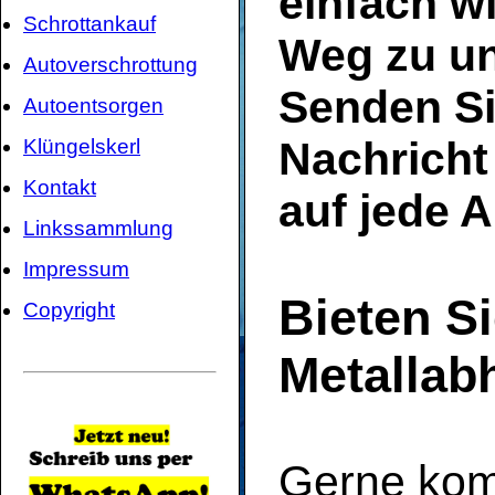
einfach w
Schrottankauf
Weg zu u
Autoverschrottung
Senden Si
Autoentsorgen
Nachricht 
Klüngelskerl
Kontakt
auf jede 
Linkssammlung
Impressum
Bieten Si
Copyright
Metallab
Gerne ko