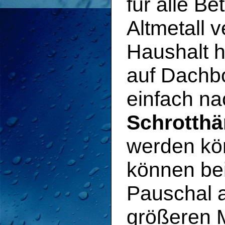
für alle Be
Altmetall 
Haushalt 
auf Dachb
einfach n
Schrotthä
werden kö
können bei
Pauschal 
größeren 