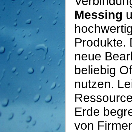
Verbindun
Messing
u
hochwerti
Produkte.
neue Bearb
beliebig O
nutzen. Le
Ressource
Erde begr
von Firme