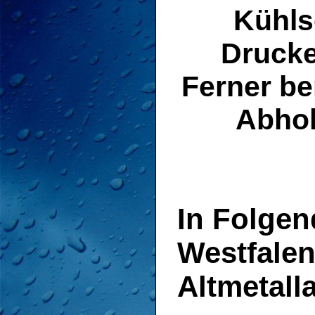
Kühls
Drucke
Ferner be
Abho
In Folgen
Westfalen
Altmetall