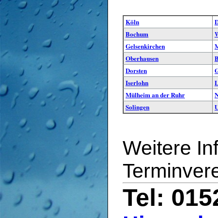
Köln
D
Bochum
W
Gelsenkirchen
M
Oberhausen
B
Dorsten
G
Iserlohn
L
Mülheim an der Ruhr
N
Solingen
Weitere In
Terminver
Tel: 01