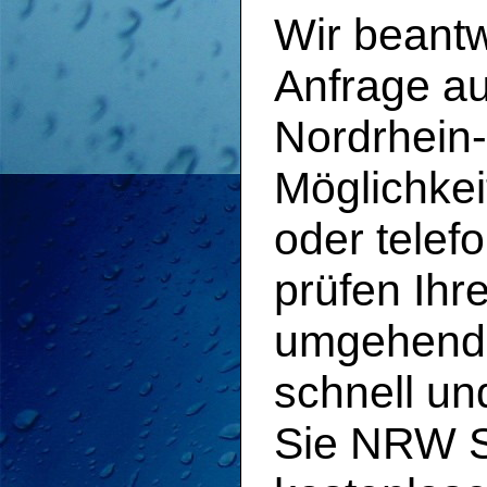
Wir beant
Anfrage a
Nordrhein-
Möglichkei
oder telef
prüfen Ihr
umgehend b
schnell un
Sie NRW Sc