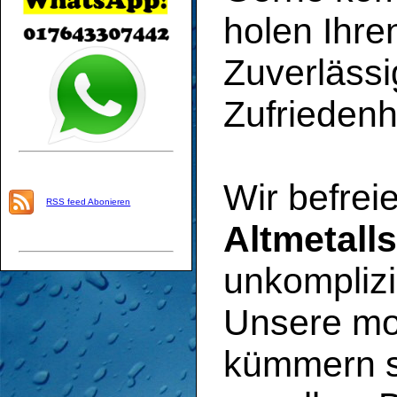
holen Ihre
Zuverlässi
Zufriedenhe
Wir befrei
RSS feed Abonieren
Altmetalls
unkomplizi
Unsere mo
kümmern si