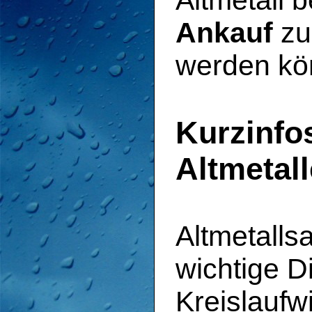
Altmetall 
Ankauf
zu
werden kö
Kurzinfo
Altmetal
Altmetalls
wichtige Di
Kreislaufwi