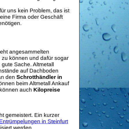
 für uns kein Problem, das ist
 eine Firma oder Geschäft
enötigen.
 geht angesammelten
n zu können und dafür sogar
e gute Sache. Altmetall
enstände auf Dachboden
 an den
Schrotthändler in
nnen beim Altmetall Ankauf
n können auch
Kilopreise
ht gemeistert. Ein kurzer
Entrümpelungen in Steinfurt
siert werden.