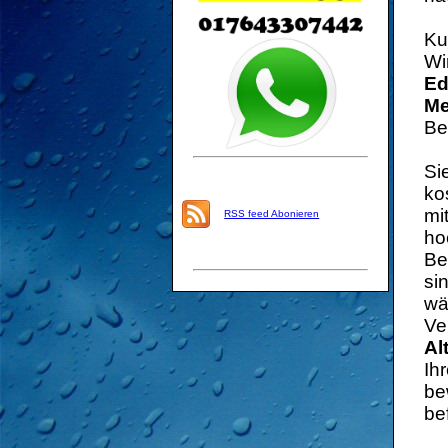
Ku
Wi
Ed
Me
Be
Si
ko
mi
RSS feed Abonieren
ho
Be
si
wä
Ve
Al
Ih
be
be