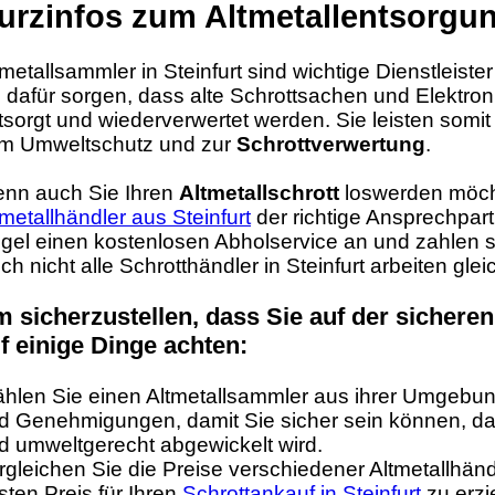
urzinfos zum Altmetallentsorgung
tmetallsammler in Steinfurt sind wichtige Dienstleister 
e dafür sorgen, dass alte Schrottsachen und Elektro
tsorgt und wiederverwertet werden. Sie leisten somit
m Umweltschutz und zur
Schrottverwertung
.
nn auch Sie Ihren
Altmetallschrott
loswerden möch
tmetallhändler aus Steinfurt
der richtige Ansprechpartn
gel einen kostenlosen Abholservice an und zahlen 
ch nicht alle Schrotthändler in Steinfurt arbeiten gle
 sicherzustellen, dass Sie auf der sicheren 
f einige Dinge achten:
hlen Sie einen Altmetallsammler aus ihrer Umgebung
d Genehmigungen, damit Sie sicher sein können, das
d umweltgerecht abgewickelt wird.
rgleichen Sie die Preise verschiedener Altmetallhänd
sten Preis für Ihren
Schrottankauf in Steinfurt
zu erzi