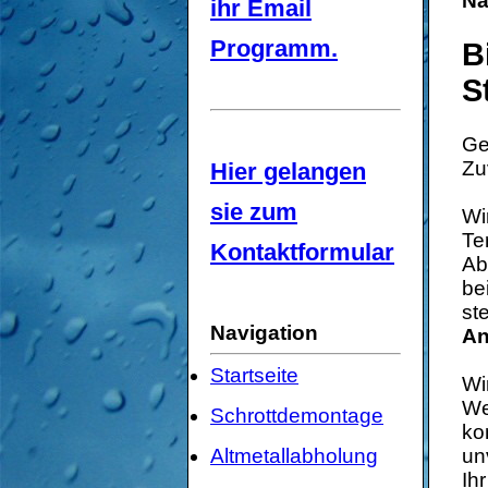
Na
ihr Email
Programm.
B
S
Ge
Zu
Hier gelangen
sie zum
Wi
Te
Kontaktformular
Ab
be
st
Navigation
An
Startseite
Wi
We
Schrottdemontage
ko
Altmetallabholung
un
Ih