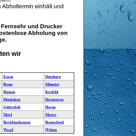
n Abholtermin einhält und
, Fernsehr und Drucker
Kostenlose Abholung von
ge
.
ten wir
Essen
Duisburg
Bonn
Münster
Hamm
Krefeld
Dinslaken
Dormagen
Gütersloh
Herne
Marl
Moers
Recklinghausen
Remscheid
Wesel
Witten