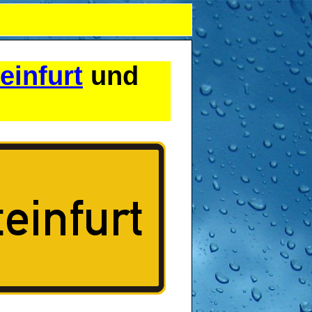
einfurt
und