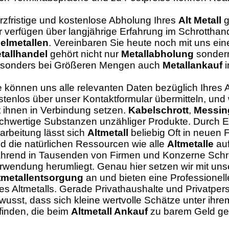
rzfristige und kostenlose Abholung Ihres
Alt Metall
g
r verfügen über langjährige Erfahrung im Schrotthan
elmetallen
. Vereinbaren Sie heute noch mit uns ei
tallhandel
gehört nicht nur
Metallabholung
sondern
sonders bei Größeren Mengen auch
Metallankauf
i
e können uns alle relevanten Daten bezüglich Ihres A
stenlos über unser Kontaktformular übermitteln, un
t ihnen in Verbindung setzen.
Kabelschrott
,
Messin
chwertige Substanzen unzähliger Produkte. Durch 
arbeitung lässt sich
Altmetall
beliebig Oft in neuen 
nd die natürlichen Ressourcen wie alle
Altmetalle
auf
hrend in Tausenden von Firmen und Konzerne Schro
rwendung herumliegt. Genau hier setzen wir mit unse
tmetallentsorgung
an und bieten eine Professionel
res Altmetalls. Gerade Privathaushalte und Privatper
wusst, dass sich kleine wertvolle Schätze unter ihr
finden, die beim
Altmetall Ankauf
zu barem Geld ge