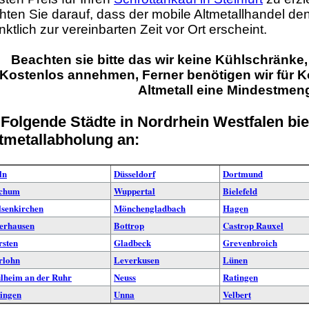
hten Sie darauf, dass der mobile Altmetallhandel de
nktlich zur vereinbarten Zeit vor Ort erscheint.
Beachten sie bitte das wir keine Kühlschränke
Kostenlos annehmen, Ferner benötigen wir für 
Altmetall
eine
Mindestmen
 Folgende Städte in Nordrhein Westfalen bie
tmetallabholung an:
ln
Düsseldorf
Dortmund
chum
Wuppertal
Bielefeld
lsenkirchen
Mönchengladbach
Hagen
erhausen
Bottrop
Castrop Rauxel
rsten
Gladbeck
Grevenbroich
rlohn
Leverkusen
Lünen
lheim an der Ruhr
Neuss
Ratingen
lingen
Unna
Velbert