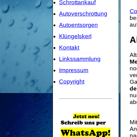
Schrottankauf
Co
Autoverschrottung
be
au
Autoentsorgen
Klüngelskerl
A
Kontakt
Al
Linkssammlung
Me
no
Impressum
ve
Copyright
Ga
de
nu
ab
Mi
An
na