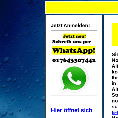
Jetzt Anmelden!
Si
No
Al
ko
Ih
in
Al
St
no
sc
Hier öffnet sich
E-