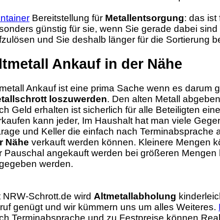
ntainer
Bereitstellung für
Metallentsorgung
: das ist
sonders günstig für sie, wenn Sie gerade dabei sind
fzulösen und Sie deshalb länger für die Sortierung b
ltmetall Ankauf in der Nähe
tmetall Ankauf ist eine prima Sache wenn es darum
tallschrott loszuwerden
. Den alten Metall abgebe
ch Geld erhalten ist sicherlich für alle Beteiligten ein
rkaufen kann jeder, Im Haushalt hat man viele Geg
rage und Keller die einfach nach Terminabsprache
r Nähe
verkauft werden können. Kleinere Mengen kö
r Pauschal angekauft werden bei größeren Menge
gegeben werden.
t NRW-Schrott.de wird
Altmetallabholung
kinderleic
ruf genügt und wir kümmern uns um alles Weiteres.
ch Terminabsprache und zu Festpreise können Reali