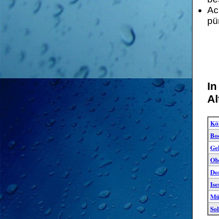
Ac
pü
In
Al
Kö
Bo
Ge
Ob
Do
Ise
Mü
So