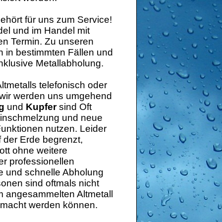
ehört für uns zum Service!
del und im Handel mit
nen Termin. Zu unseren
 in bestimmten Fällen und
nklusive Metallabholung.
ltmetalls telefonisch oder
d wir werden uns umgehend
g
und
Kupfer
sind Oft
Einschmelzung und neue
Funktionen nutzen. Leider
 der Erde begrenzt,
tt ohne weitere
r professionellen
le und schnelle Abholung
sonen sind oftmals nicht
em angesammelten Altmetall
macht werden können.