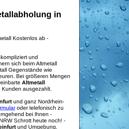
tallabholung
in
etall Kostenlos ab -
nkompliziert und
rn sich beim Altmetall
tall Gegenstände wie
teuren. Bei größeren Mengen
reinbarte
Altmetall
en Kunden ausgezahlt.
nfurt
und ganz Nordrhein-
rmular
oder telefonisch zu
 umgehend bei Ihnen -
 NRW Schrott heute noch! -
einfurt
und Umgebung.