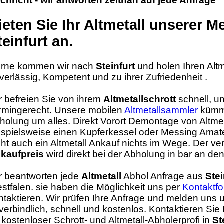
chricht - wir antworten zeitnah auf jede Anfrage
ieten Sie Ihr Altmetall unserer
Me
teinfurt
an.
rne kommen wir nach
Steinfurt
und holen Ihren Altm
verlässig, Kompetent und zu ihrer Zufriedenheit .
r befreien Sie von ihrem
Altmetallschrott
schnell, u
rmingerecht. Unsere mobilen
Altmetallsammler
kümme
holung um alles. Direkt Vorort Demontage von Altme
ispielsweise einen Kupferkessel oder Messing Ama
eht auch ein Altmetall Ankauf nichts im Wege. Der ve
kaufpreis
wird direkt bei der Abholung in bar an d
r beantworten jede
Altmetall
Abhol Anfrage aus
Stei
stfalen. sie haben die Möglichkeit uns per
Kontaktfo
ntaktieren. Wir prüfen Ihre Anfrage und melden uns
verbindlich, schnell und kostenlos. Kontaktieren Sie
r kostenloser Schrott- und Altmetall-Abholerprofi in
St