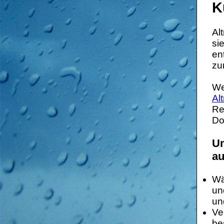
K
Al
si
en
zu
We
Al
Re
Do
Um
au
Wä
un
un
Ve
be