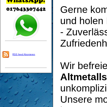
Gerne ko
und holen 
- Zuverläs
Zufriedenhe
RSS feed Abonieren
Wir befrei
Altmetalls
unkomplizi
Unsere mo