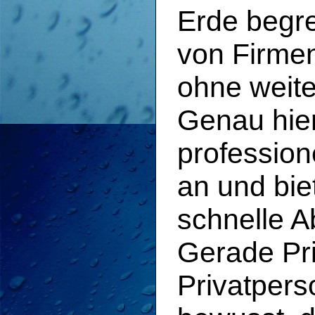
Erde begr
von Firme
ohne weit
Genau hier
profession
an und bie
schnelle A
Gerade Pr
Privatpers