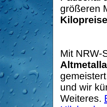
größeren 
Kilopreis
Mit NRW-Sc
Altmetall
gemeistert
und wir k
Weiteres.