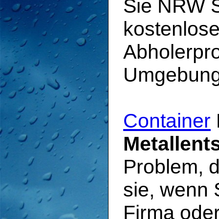
Sie NRW Sc
kostenlose
Abholerpro
Umgebung
Container
Metallent
Problem, d
sie, wenn 
Firma oder