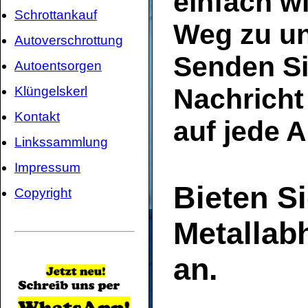
einfach w
Schrottankauf
Weg zu u
Autoverschrottung
Senden Si
Autoentsorgen
Nachricht 
Klüngelskerl
Kontakt
auf jede 
Linkssammlung
Impressum
Bieten Si
Copyright
Metallab
an.