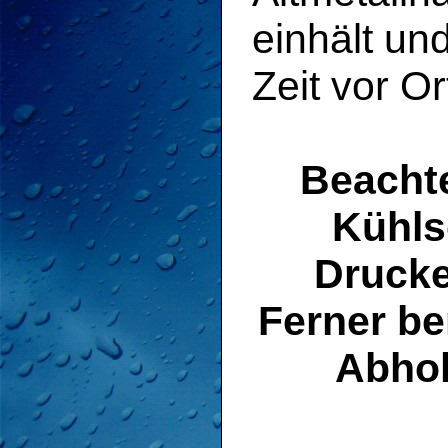
einhält un
Zeit vor Or
Beachte
Kühls
Drucke
Ferner be
Abho