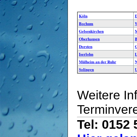
Köln
D
Bochum
W
Gelsenkirchen
M
Oberhausen
B
Dorsten
G
Iserlohn
L
Mülheim an der Ruhr
N
Solingen
Weitere In
Terminver
Tel: 0152