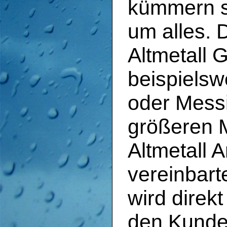
kümmern si
um alles. 
Altmetall 
beispielsw
oder Mess
größeren 
Altmetall 
vereinbar
wird direk
den Kunde