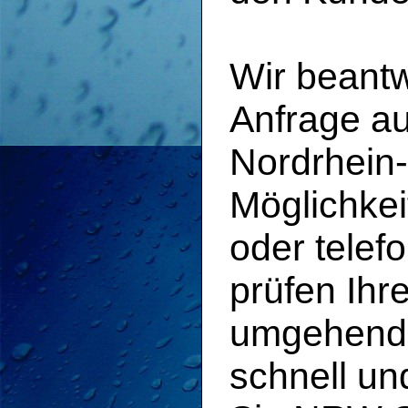
Wir beant
Anfrage a
Nordrhein-
Möglichkei
oder telef
prüfen Ihr
umgehend b
schnell un