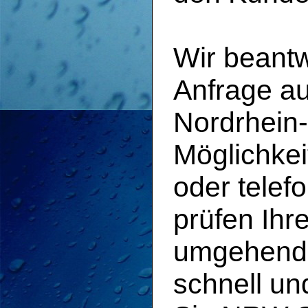
Wir beant
Anfrage a
Nordrhein-
Möglichkei
oder telef
prüfen Ihr
umgehend b
schnell un