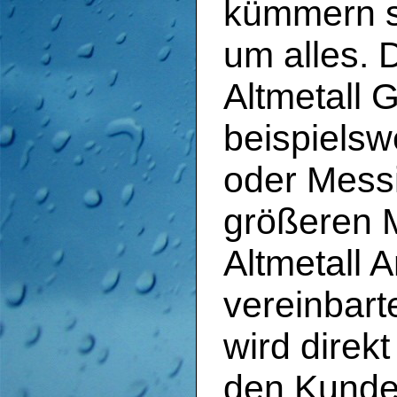
kümmern si
um alles. 
Altmetall 
beispielsw
oder Mess
größeren 
Altmetall 
vereinbar
wird direk
den Kunde