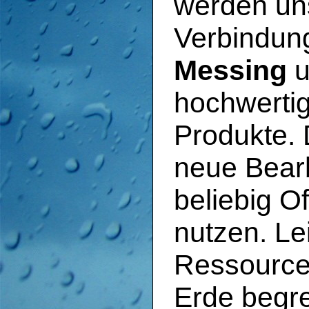
werden un
Verbindun
Messing
u
hochwerti
Produkte.
neue Bearb
beliebig O
nutzen. Le
Ressource
Erde begr