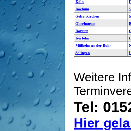
Köln
D
Bochum
W
Gelsenkirchen
M
Oberhausen
B
Dorsten
G
Iserlohn
L
Mülheim an der Ruhr
N
Solingen
Weitere In
Terminver
Tel: 01
Hier gel