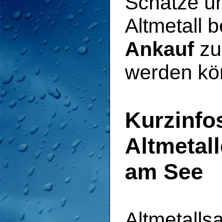
Schätze u
Altmetall 
Ankauf
zu
werden kö
Kurzinfo
Altmetal
am See
Altmetalls