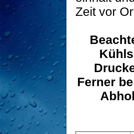
Zeit vor Or
Beachte
Kühls
Drucke
Ferner be
Abho